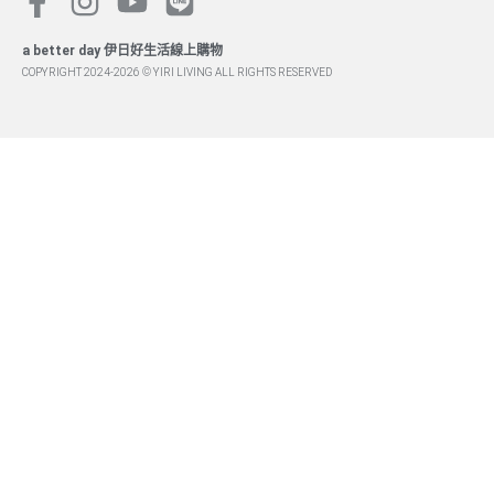
a better day 伊日好生活線上購物
COPYRIGHT 2024-2026 © YIRI LIVING ALL RIGHTS RESERVED