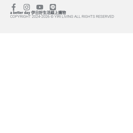
a better day 伊日好生活線上購物
COPYRIGHT 2024-2026 © YIRI LIVING ALL RIGHTS RESERVED