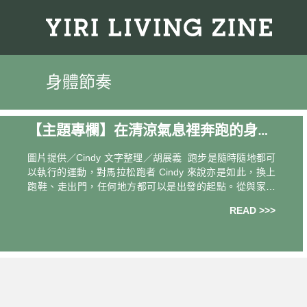
身體節奏
【主題專欄】在清涼氣息裡奔跑的身體
節奏
圖片提供／Cindy 文字整理／胡展義 跑步是隨時隨地都可
以執行的運動，對馬拉松跑者 Cindy 來說亦是如此，換上
跑鞋、走出門，任何地方都可以是出發的起點。從與家人
陪跑的第一步，到如今獨自訓練與參賽，每一段路，都是
READ >>>
她與身體建立節奏的過程