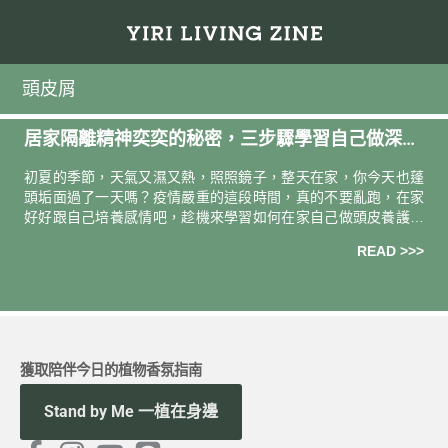
頭皮屑
居家隔離精神奕奕的秘密，三步驟學習自己做深層
頭皮養護
初夏的季節，天氣又濕又熱，照照鏡子，整天在家，你今天也蓬
頭垢面過了一天嗎？疫情嚴重的這段時間，真的不要亂跑，在家
好好跟自己培養感情吧，趁機來學習如何在家自己做頭皮養護。
為了常保年輕，大家都知道臉部需要使用保養品，但你知道缺乏
READ >>>
保養，頭皮也會
獲取陪伴今日的植物香氛指南
Stand by Me 一植在身邊