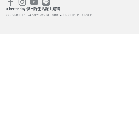
a better day 伊日好生活線上購物
COPYRIGHT 2024-2026 © YIRI LIVING ALL RIGHTS RESERVED