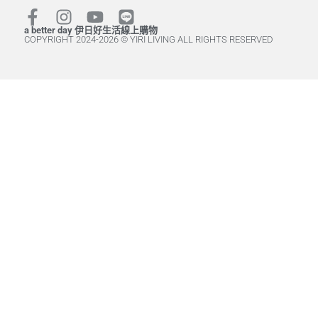
a better day 伊日好生活線上購物
COPYRIGHT 2024-2026 © YIRI LIVING ALL RIGHTS RESERVED