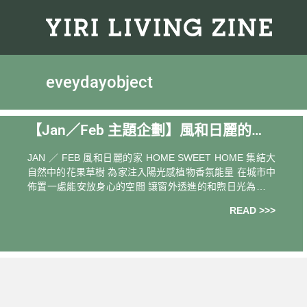
eveydayobject
【Jan／Feb 主題企劃】風和日麗的家
Home Sweet Home
JAN ／ FEB 風和日麗的家 HOME SWEET HOME 集結大
自然中的花果草樹 為家注入陽光感植物香氛能量 在城市中
佈置一處能安放身心的空間 讓窗外透進的和煦日光為你喚
醒心中歸屬 成為你最溫暖安定的力量 當心境開始寄情於自
READ >>>
然 你會