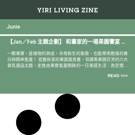
Junie
【Jan／Feb 主題企劃】 和畫家的一場果園饗宴 AR
T IN THE ORCHARD
⼀顆果實，是植物的熟成，孕育新⽣的象徵，也能帶來飽滿的養
分與精神能量！ 從藝術家的果園風景畫，到匯集果園芬芳的六⼤
香氛選品主題，走進由果實能量開啟的⼀⽇美感⽣活：為空間打
造明亮格局，從頭散發明亮氣場，由內喚醒朝氣，讓⾝⼼的各個
READ >>>
⾓落被照亮⋯⋯