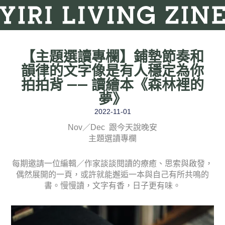
【主題選讀專欄】鋪墊節奏和
韻律的文字像是有人穩定為你
拍拍背 —— 讀繪本《森林裡的
夢》
2022-11-01
Nov／Dec 跟今天說晚安
主題選讀專欄
每期邀請一位編輯／作家談談閱讀的療癒、思索與啟發，
偶然展開的一頁，或許就能邂逅一本與自己有所共鳴的
書。慢慢讀，文字有香，日子更有味。