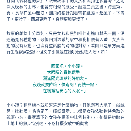
打開《森林裡的夢》，跟著故事中的女孩和黑狗在夜幕降下之前
深入晚秋的山林，也會有相似的感受。翻過三頁之後，跨進第四
頁，長草在風中起浪，翻飛的松針跟著雪花飄落。起風了，下雪
了，更冷了，四周更靜了，身體更鬆更慢了。
故事的軸線十分單純，只是女孩和黑狗相伴走進山林兜一圈，沿
途遇見各種動物，最後回到溫暖的家中和狗相偎著入睡。女孩與
動物沒有互動，也沒有童話般的跨物種對話，看圖只是單方面進
行生態觀察記錄，但文字卻像是在她哄著動物入睡，如：
「回家吧，小小蹄。
大眼睛的賽跑選手，
灑滿陽光斑點的好朋友。
夜晚就要降臨，快跑啊！再快一點，
在樹叢裡安心的入眠。」
小小蹄？翻開繪本就知道這是什麼動物，其他還有大爪子，絨絨
鼻，壯壯嘴，毛毛尾巴，繽紛翅膀……都是女孩依動物特色取的
親暱小名。畫家筆下的女孩在構圖中比例特別小，彷彿是她踏在
土地上的腳步特別輕，不忍打擾安歇中的動物。