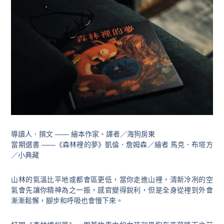
導讀人．撰文 —— 繪本作家、譯者／海狗房東
當期選書 ——《森林裡的夢》凱倫．詹姆森／繪者 馬克．布塔方
／小典藏
山林的氣溫比平地或都會區更低，當你走進山裡，清新冷冽的空
氣會先讓你精神為之一振，感官變得銳利，但是全身從裡到外會
漸漸鬆懈，腳步和呼吸也會慢下來。