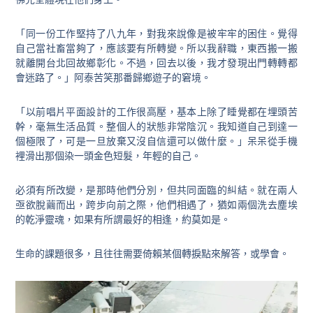
「同一份工作堅持了八九年，對我來說像是被牢牢的困住。覺得
自己當社畜當夠了，應該要有所轉變。所以我辭職，東西搬一搬
就離開台北回故鄉彰化。不過，回去以後，我才發現出門轉轉都
會迷路了。」阿泰苦笑那番歸鄉遊子的窘境。
「以前唱片平面設計的工作很高壓，基本上除了睡覺都在埋頭苦
幹，毫無生活品質。整個人的狀態非常陰沉。我知道自己到達一
個極限了，可是一旦放棄又沒自信還可以做什麼。」呆呆從手機
裡滑出那個染一頭金色短髮，年輕的自己。
必須有所改變，是那時他們分別，但共同面臨的糾結。就在兩人
亟欲脫繭而出，跨步向前之際，他們相遇了，猶如兩個洗去塵埃
的乾淨靈魂，如果有所謂最好的相逢，約莫如是。
生命的課題很多，且往往需要倚賴某個轉捩點來解答，或學會。