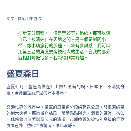
文 字
、攝 影
｜陳 冠 良
徒步又分兩種。一個是荒郊野外路線，那可以讓
自己『被消失』在天地之間。另一個是鄉間小
徑，像小鎮旅行的那種，比較有參與感，我可以
用第三者的角度去旁觀他人的生活，自我的部分
就相對降低很多。我覺得非常有趣。
盛夏森日
盛夏七月，整座島像在灶上熱烈烹著的鍋，日頭下，不消幾分
鐘，全身盡是滾沸過的汗水淋漓。
交通忙碌的城市中，筆直的單車道分段綿延數公里，發狠
蔥
綠著
的樹木夾道，那微微穿絲風，篩落點點陽光，消暑的蔭涼，彷如
一條悠悠流淌著粼粼波光的清溪。市廛喧囂皆被特別高拔的群樹
屏隔在外，彷彿世事驚濤，唯此浪靜。