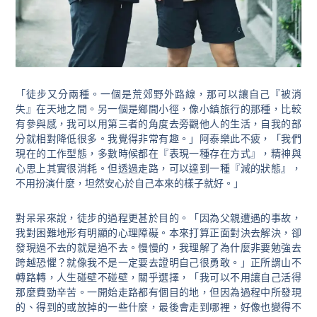
「徒步又分兩種。一個是荒郊野外路線，那可以讓自己『被消
失』在天地之間。另一個是鄉間小徑，像小鎮旅行的那種，比較
有參與感，我可以用第三者的角度去旁觀他人的生活，自我的部
分就相對降低很多。我覺得非常有趣。」阿泰樂此不疲，「我們
現在的工作型態，多數時候都在『表現一種存在方式』，精神與
心思上其實很消耗。但透過走路，可以達到一種『減的狀態』，
不用扮演什麼，坦然安心於自己本來的樣子就好。」
對呆呆來說，徒步的過程更甚於目的。「因為父親遭遇的事故，
我對困難地形有明顯的心理障礙。本來打算正面對決去解決，卻
發現過不去的就是過不去。慢慢的，我理解了為什麼非要勉強去
跨越恐懼？就像我不是一定要去證明自己很勇敢。」正所謂山不
轉路轉，人生碰壁不碰壁，關乎選擇，「我可以不用讓自己活得
那麼費勁辛苦。一開始走路都有個目的地，但因為過程中所發現
的、得到的或放掉的一些什麼，最後會走到哪裡，好像也變得不