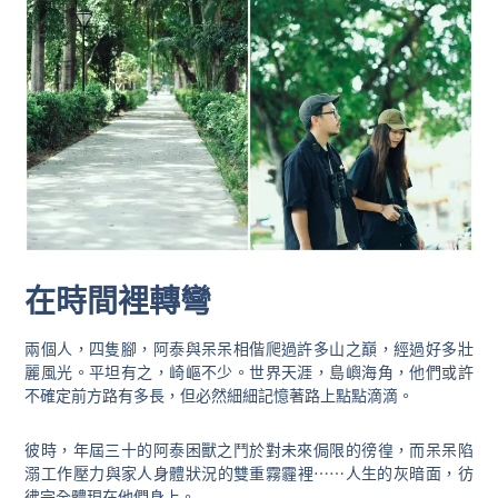
在時間裡轉彎
兩個人，四隻腳，阿泰與呆呆相偕爬過許多山之巔，經過好多壯
麗風光。平坦有之，崎嶇不少。世界天涯，島嶼海角，他們或許
不確定前方路有多長，但必然細細記憶著路上點點滴滴。
彼時，年屆三十的阿泰困獸之鬥於對未來侷限的徬徨，而呆呆陷
溺工作壓力與家人身體狀況的雙重霧霾裡⋯⋯人生的灰暗面，彷
彿完全體現在他們身上。