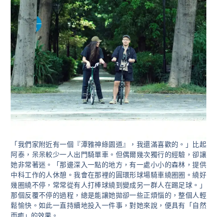
「我們家附近有一個『潭雅神綠園道』，我還滿喜歡的。」比起
阿泰，呆呆較少一人出門騎單車。但偶爾幾次獨行的經驗，卻讓
她非常著迷。「那邊深入一點的地方，有一處小小的森林，提供
中科工作的人休憩。我會在那裡的圓環形球場騎車繞圈圈。繞好
幾圈繞不停，常常從有人打棒球繞到變成另一群人在踢足球。」
那個反覆不停的過程，總是能讓她拋卻一些正煩惱的，整個人輕
鬆愉快。如此一直持續地投入一件事，對她來說，便具有「自然
而癒」的效果。