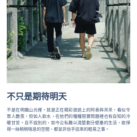
不只是期待明天
不是在明媚山光裡，就是正在精彩旅途上的阿泰與呆呆，看似令
眾人艷羨，但如人飲水，在他們的種種現實問題裡也有自知的冷
暖甘苦。且不說別的，如今公私難以清楚劃分壁壘的生活，欲掙
得一絲稍稍喘息的空間，都並非信手捻來的輕易之事。