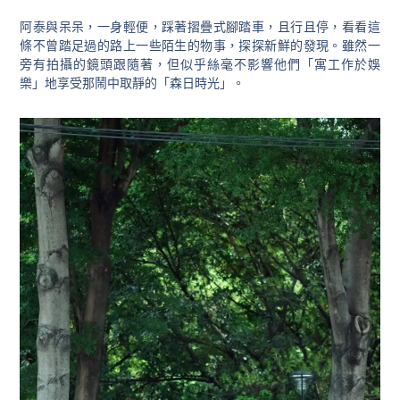
阿泰與呆呆，一身輕便，踩著摺疊式腳踏車，且行且停，看看這
條不曾踏足過的路上一些陌生的物事，探探新鮮的發現。雖然一
旁有拍攝的鏡頭跟隨著，但似乎絲毫不影響他們「寓工作於娛
樂」地享受那鬧中取靜的「森日時光」。