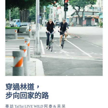
穿過林道，
步向回家的路
專 訪 TaiTai LIVE WILD 阿 泰 & 呆 呆