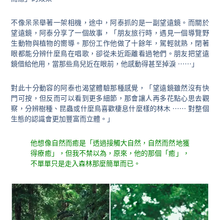
不像呆呆舉著一架相機，途中，阿泰抓的是一副望遠鏡。而關於
望遠鏡，阿泰分享了一個故事，「朋友旅行時，遇見一個導覽野
生動物與植物的嚮導。那份工作他做了十餘年，駕輕就熟，閉著
眼都能分辨什麼鳥在唱歌，卻從未近距離看過牠們。朋友把望遠
鏡借給他用，當那些鳥兒近在眼前，他感動得甚至掉淚 ⋯⋯」
對此十分動容的阿泰也渴望體驗那種感覺，「望遠鏡雖然沒有快
門可按，但反而可以看到更多細節，那會讓人再多花點心思去觀
察，分辨樹種、昆蟲或什麼鳥喜歡棲息什麼樣的林木 ⋯⋯ 對整個
生態的認識會更加豐富而立體。」
他想像自然而癒是「透過接觸大自然，自然而然地獲
得療癒」，但我不禁以為，原來，他的那個「癒」，
不單單只是走入森林那麼簡單而已。