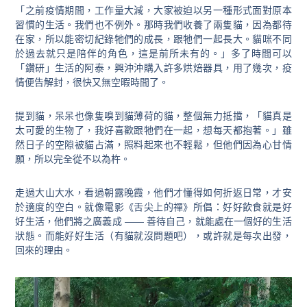
「之前疫情期間，工作量大減，大家被迫以另一種形式面對原本
習慣的生活。我們也不例外。那時我們收養了兩隻貓，因為都待
在家，所以能密切紀錄牠們的成長，跟牠們一起長大。貓咪不同
於過去就只是陪伴的角色，這是前所未有的。」多了時間可以
「鑽研」生活的阿泰，
興沖沖購入許多烘焙器具，用了幾次，疫
情便告解封，很快又無空暇時間了。
提到貓，呆呆也像隻嗅到貓薄荷的貓，整個無力抵擋，「貓真是
太可愛的生物了，我好喜歡跟牠們在一起，想每天都抱著。」雖
然日子的空隙被貓占滿，照料起來也不輕鬆，但他們因為心甘情
願，所以完全從不以為杵。
走過大山大水，看過朝露晚霞，他們才懂得如何折返日常，才安
於適度的空白。就像電影《舌尖上的禪》所倡：好好飲食就是好
好生活，他們將之廣義成 —— 善待自己，就能處在一個好的生活
狀態。而能好好生活（有貓就沒問題吧），或許就是每次出發，
回來的理由。