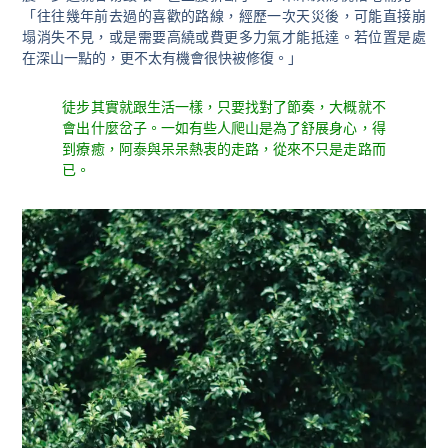
「往往幾年前去過的喜歡的路線，經歷一次天災後，可能直接崩
塌消失不⾒，或是需要⾼繞或費更多⼒氣才能抵達。若位置是處
在深山⼀點的，更不太有機會很快被修復。」
徒步其實就跟生活一樣，只要找對了節奏，大概就不
會出什麼岔子。一如有些人爬山是為了舒展身心，得
到療癒，阿泰與呆呆熱衷的走路，從來不只是走路而
已。