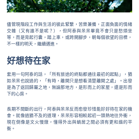
儘管現階段工作與生活的彼此緊繫，苦樂兼備，正面負面的情緒
交雜（又有誰不是呢？），但阿泰與呆呆畢竟不會只是愁煩坐
等，而是背起行囊，踏上車，或跨開腳步，朝每個欲望的目標，
不一樣的明天，繼續邁進。
好想待在家
套用一句阿泰的話，「所有旅途的終點都通往最初的起點」，猶
如呆呆也說過的，「有時，離開只是想看清楚離開之處」。出發
是為了返回歸屬之地，無論那地方，是形而上的家屋，還是形而
下的心房。
長期不間斷的出行，阿泰與呆呆反而愈發珍惜能好好待在家的機
會。就像過猶不及的道理，呆呆形容相較起初一頭熱地往外衝，
現在倒像是文火慢燉，懂得外出與蝸居之間必須有更和諧的平
衡。