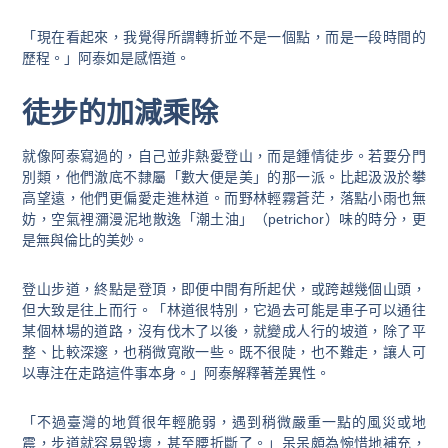
「現在看起來，我覺得所謂轉折並不是一個點，而是一段時間的
歷程。」阿泰如是感悟道。
徒步的加減乘除
就像阿泰寫過的，自己並非熱愛登山，而是鍾情徒步。若要分門
別類，他們澈底不隸屬「數大便是美」的那一派。比起汲汲於攀
高望遠，他們更偏愛走進林道。而野林輕霧蒼茫，落點小雨也無
妨，空氣裡瀰漫泥地散逸「潮土油」（petrichor）味的時分，更
是無與倫比的美妙。
登山步道，終點是登頂，即便中間有所起伏，或跨越幾個山頭，
但大致是往上而行。「林道很特別，它過去可能是車子可以通往
某個林場的道路，沒有伐木了以後，就變成人行的坡道，除了平
整、比較深邃，也稍微寬敞一些。既不很陡，也不難走，讓人可
以專注在走路這件事本身。」阿泰解釋著差異性。
「不過臺灣的地質很年輕
脆弱
，遇到稍微嚴重一點的風災或地
震，
步道
就容易毀壞，甚至腰折斷了。」呆呆頗為惋惜地補充，