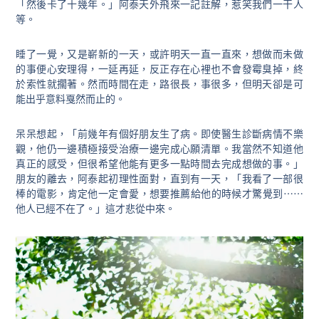
「然後卡了十幾年。」阿泰天外飛來一記註解，惹笑我們一干人
等。
睡了一覺，又是嶄新的一天，或許明天一直一直來，想做而未做
的事便心安理得，一延再延，反正存在心裡也不會發霉臭掉，終
於索性就擱著。然而時間在走，路很長，事很多，但明天卻是可
能出乎意料戛然而止的。
呆呆想起，「前幾年有個好朋友生了病。即使醫生診斷病情不樂
觀，他仍一邊積極接受治療一邊完成心願清單。我當然不知道他
真正的感受，但很希望他能有更多一點時間去完成想做的事。」
朋友的離去，阿泰起初理性面對，直到有一天，「我看了一部很
棒的電影，肯定他一定會愛，想要推薦給他的時候才驚覺到⋯⋯
他人已經不在了。」這才悲從中來。