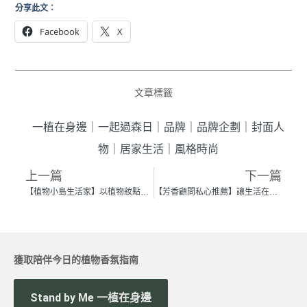
分享此文：
Facebook
X
文章標籤
一植在身邊
｜
一起過森日
｜
品牌
｜
品牌企劃
｜
封面人
物
｜
居家生活
｜
風格時尚
上一篇
下一篇
【植物小島生活家】以植物妝點對家的想像，細品城市生活的快與慢 —— 蔡適宇 Kevin
【芳香顧問私心推薦】讓生活在草木香氣中萌芽
獲取陪伴今日的植物香氛指南
Stand by Me 一植在身邊