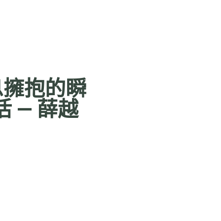
息擁抱的瞬
 — 薛越