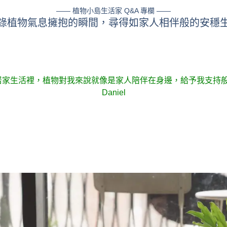
—— 植物小島生活家 Q&A 專欄 ——
錄植物氣息擁抱的瞬間
，
尋得如家人相伴般的安穩
居家生活裡，植物對我來說
就像是家人陪伴在身邊，給予我支持
Daniel