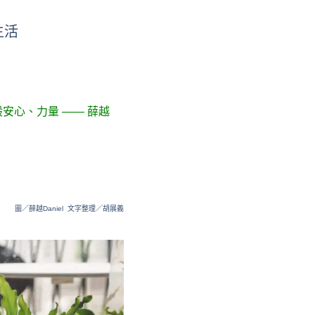
生活
般安心、力量
—— 薛越
圖／薛越Daniel 文字整理／胡展義