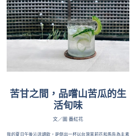
苦甘之間，品嚐山苦瓜的生
活旬味
文／圖 番紅花
我的夏日午後沁涼調飲，是倒出一杯以台灣茉莉花和馬告為主素