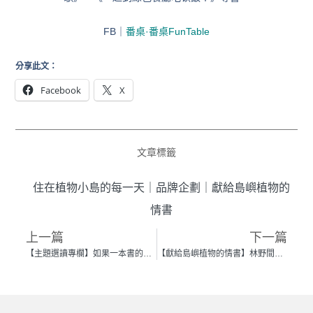
FB｜
番桌·番桌FunTable
分享此文：
Facebook
X
文章標籤
住在植物小島的每一天
｜
品牌企劃
｜
獻給島嶼植物的
情書
上一篇
下一篇
【主題選讀專欄】如果一本書的前身是一棵樹 —— 讀阿尼默《情批》
【獻給島嶼植物的情書】林野間閃耀的香氣寶藏「月桃」──劉雨青