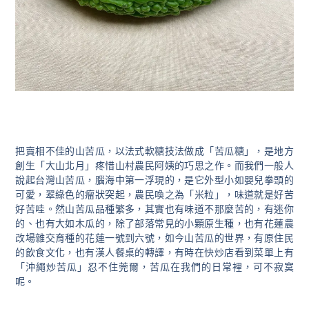
把賣相不佳的山苦瓜，以法式軟糖技法做成「苦瓜糖」，是地方
創生「大山北月」疼惜山村農民阿姨的巧思之作。而我們一般人
說起台灣山苦瓜，腦海中第一浮現的，是它外型小如嬰兒拳頭的
可愛，翠綠色的瘤狀突起，農民喚之為「米粒」，味道就是好苦
好苦哇。然山苦瓜品種繁多，其實也有味道不那麼苦的，有迷你
的、也有大如木瓜的，除了部落常見的小顆原生種，也有花蓮農
改場雜交育種的花蓮一號到六號，如今山苦瓜的世界，有原住民
的飲食文化，也有漢人餐桌的轉譯，有時在快炒店看到菜單上有
「沖繩炒苦瓜」忍不住莞爾，苦瓜在我們的日常裡，可不寂寞
呢。