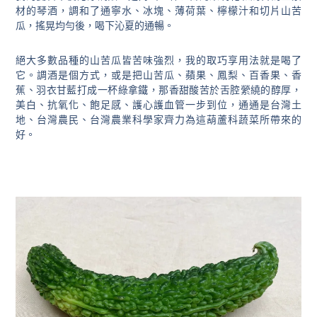
材的琴酒，調和了通寧水、冰塊、薄荷葉、檸檬汁和切片山苦
瓜，搖晃均勻後，喝下沁夏的通暢。
絕大多數品種的山苦瓜皆苦味強烈，我的取巧享用法就是喝了
它。調酒是個方式，或是把山苦瓜、蘋果、鳳梨、百香果、香
蕉、羽衣甘藍打成一杯綠拿鐵，那香甜酸苦於舌腔縈繞的醇厚，
美白、抗氧化、飽足感、護心護血管一步到位，通通是台灣土
地、台灣農民、台灣農業科學家齊力為這葫蘆科蔬菜所帶來的
好。