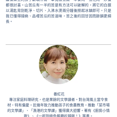
都很討喜。山苦瓜有一半的苦是有方法可以破解的，將它的白膜
以湯匙背刮乾淨、切片、入沸水燙兩分鐘後撈起冰鎮即可。只是
我已懂得接納、品嚐苦瓜的苦滋味，苦之後的回甘因而餘韻更綿
長。
番紅花
專注家庭料理研究，也是業餘的文學讀者。對台灣風土當令食
材，特有偏愛。近幾年致力推動孩子的食農教育，推動「菜市場
的文學課」、「漁港的文學課」獲得廣大迴響。著有《廚房小情
歌》、《一起到綠色餐廳吃頓飯！》等書。