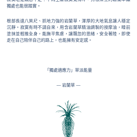
獨處也能很踏實。
根部長達八英尺、抓地力強的岩蘭草，渾厚的大地氣息讓人穩定
沉靜。寂寞有時不請自來，用含岩蘭草精油調製的按摩油，睡前
塗抹並輕推全身，能撫平焦慮，讓飄忽的思緒，安全著陸，即使
走在自己陪伴自己的路上，也能擁有安定感。
「獨處適應力」草派能量
— 岩蘭草 —