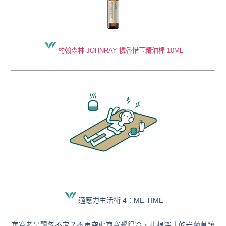
約翰森林 JOHNRAY 憐香惜玉精油棒 10ML
適應力生活術 4：ME TIME
寂寞老是飄忽不定？不再空虛寂寞覺得冷，扎根深土的岩蘭草讓