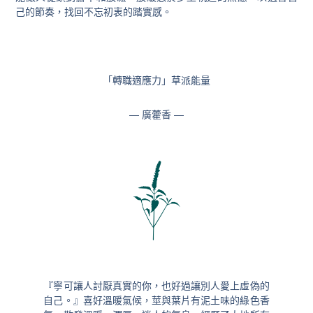
己的節奏，找回不忘初衷的踏實感。
「轉職適應力」草派能量
— 廣藿香 —
『寧可讓人討厭真實的你，也好過讓別人愛上虛偽的
自己。』喜好溫暖氣候，莖與葉片有泥土味的綠色香