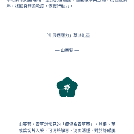
壓，找回身體柔軟度，恢復行動力。
「伸展適應力」草派能量
— 山芙蓉 —
山芙蓉，青草舖常見的「療傷系青草藥」。其根、莖
或葉切片入藥，可清熱解毒、消炎消腫，對於舒緩肌