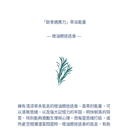
「飲食適應力」草派能量
— 桉油醇迷迭香 —
擁有清涼草本氣息的桉油醇迷迭香，直率的能量，可
以清晰思緒，以及強大記憶力的牢固，明快俐落的特
質，特別能夠激勵生理與心理。而每當思緒打結，或
所處空間瀰漫窒悶感時，桉油醇迷迭香的氣息，有助