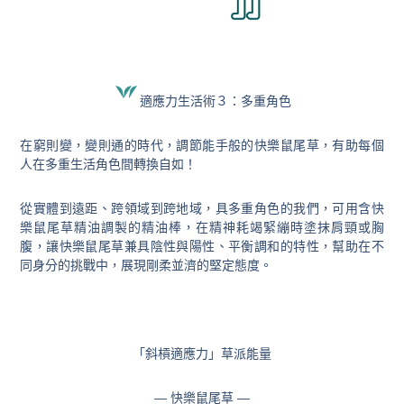
適應力生活術３：多重角色
在窮則變，變則通的時代，調節能手般的快樂鼠尾草，有助每個
人在多重生活角色間轉換自如！
從實體到遠距、跨領域到跨地域，具多重角色的我們，可用含快
樂鼠尾草精油調製的精油棒，在精神耗竭緊繃時塗抹肩頸或胸
腹，讓快樂鼠尾草兼具陰性與陽性、平衡調和的特性，幫助在不
同身分的挑戰中，展現剛柔並濟的堅定態度。
「斜槓適應力」草派能量
— 快樂鼠尾草 —