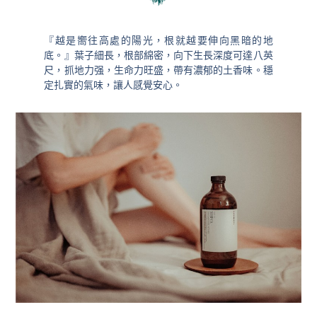
『越是嚮往高處的陽光，根就越要伸向黑暗的地
底。』葉子細長，根部綿密，向下生長深度可達八英
尺，抓地力强，生命力旺盛，帶有濃郁的土香味。穩
定扎實的氣味，讓人感覺安心。