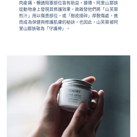
肉痠痛，暢通阻塞部位皆有助益。據傳，阿里山鄒族
從動物身上發現其修護效果，故啟發他們將「山芙蓉
煎汁」用以傷患部位，或「樹皮捶碎」厚敷傷處，進
而成為保健與修護肌膚的秘訣。也因此，山芙蓉被阿
里山鄒族敬為「守護神」。