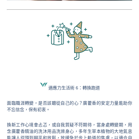
適應力生活術 6：轉換跑道
面臨職涯轉變，是否該聽從自己的心？廣藿香的安定力量能助你
不忘信念，保有初衷。
換新工作心境會忐忑，或自我質疑不符期待，當身處轉變期，用
含廣藿香精油的洗沐用品洗滌身心，多年生草本植物的大地氣息
能讓人從頭到腳平和放鬆，放緩急於步上軌道的焦慮，以適合自