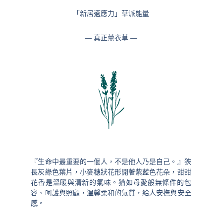
「新居適應力」草派能量
— 真正薰衣草 —
『生命中最重要的一個人，不是他人乃是自己。』狹
長灰綠色葉片，小麥穗狀花形開著紫藍色花朵，甜甜
花香是溫暖與清新的氣味。猶如母愛般無條件的包
容、呵護與照顧，溫馨柔和的氣質，給人安撫與安全
感。