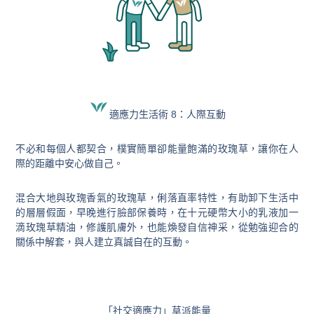
適應力生活術 8：人際互動
不必和每個人都契合，樸實簡單卻能量飽滿的玫瑰草，讓你在人
際的距離中安心做自己。
混合大地與玫瑰香氣的玫瑰草，俐落直率特性，有助卸下生活中
的層層假面，早晚進行臉部保養時，在十元硬幣大小的乳液加一
滴玫瑰草精油，修護肌膚外，也能煥發自信神采，從勉強迎合的
關係中解套，與人建立真誠自在的互動。
「社交適應力」草派能量