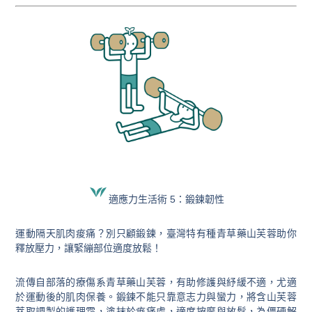
適應力生活術 5：鍛鍊韌性
運動隔天肌肉痠痛？別只顧鍛鍊，臺灣特有種青草藥山芙蓉助你
釋放壓力，讓緊繃部位適度放鬆！
流傳自部落的療傷系青草藥山芙蓉，有助修護與紓緩不適，尤適
於運動後的肌肉保養。鍛鍊不能只靠意志力與蠻力，將含山芙蓉
萃取調製的護理霜，塗抹於痠痛處，適度按摩與放鬆，為僵硬解