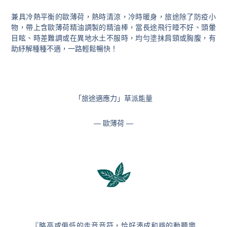
兼具冷熱平衡的歐薄荷，熱時清涼，冷時暖身，旅途除了防疫小
物，帶上含歐薄荷精油調製的精油棒，當長途飛行睡不好、頭暈
目眩、時差難調或在異地水土不服時，均勻塗抹肩頸或胸腹，有
助紓解種種不適，一路輕鬆暢快！
「旅途適應力」草派能量
— 歐薄荷 —
『略高或偏低的走音音符，恰好湊成和諧的動聽樂