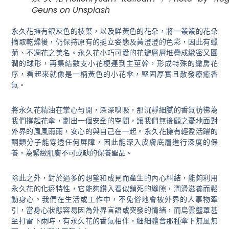
Geuns on Unsplash
永久花擁有銀灰色的枝葉，以及鮮黃色的花朵，將一叢叢的花朵
摘取乾燥後，仍保持原有的挺立姿態及黃澄澄的色彩，因此有蠟
菊、不凋花之美名。永久花小巧可愛的花瓣層層堆疊成緻密又圓
潤的球形，再集結數支小花梗連到主莖幹，形成特殊的繖房花
序，看起來就像是一柄黃色的小花傘，堅固厚實且散發療癒香
氣。
將永久花精油在掌心勻開，深深嗅吸，那沉靜細膩的香氣彷彿為
我們撐起花傘，劃出一個安全的空間，讓我們無後顧之憂地面對
外界的風風雨雨，安心的與自己在一起。永久花擁有輕盈活躍的
酮類分子能穿透任何屏障，因此能深入皮膚底層進行深度的保
養，為緊緻肌膚不可或缺的保養聖品。
除此之外，對於過多的想望和成見而產生的內心糾結，能夠利用
永久花的化瘀特性，它能夠鑽入看似鎖死的縫隙，潤滑滋養而鬆
動身心。我們在生活或工作中，不免俗地會被外界的人事物牽
引，當身心狀態容易因為外界言語或突發的情緒，而烏雲壟罩甚
至打雷下雨時，有永久花的香氣相伴，細細體會那種傘下無風無