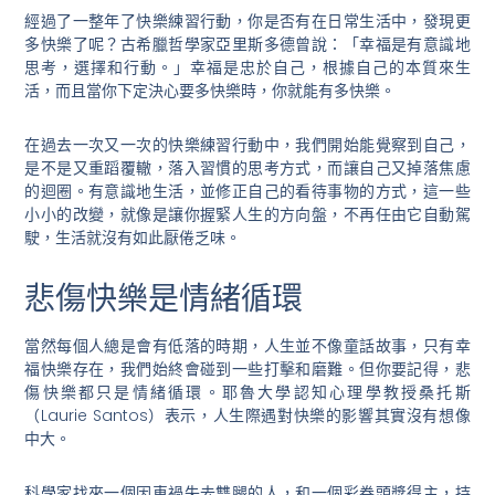
經過了一整年了快樂練習行動，你是否有在日常生活中，發現更
多快樂了呢？古希臘哲學家亞里斯多德曾說：「幸福是有意識地
思考，選擇和行動。」幸福是忠於自己，根據自己的本質來生
活，而且當你下定決心要多快樂時，你就能有多快樂。
在過去一次又一次的快樂練習行動中，我們開始能覺察到自己，
是不是又重蹈覆轍，落入習慣的思考方式，而讓自己又掉落焦慮
的迴圈。有意識地生活，並修正自己的看待事物的方式，這一些
小小的改變，就像是讓你握緊人生的方向盤，不再任由它自動駕
駛，生活就沒有如此厭倦乏味。
悲傷快樂是情緒循環
當然每個人總是會有低落的時期，人生並不像童話故事，只有幸
福快樂存在，我們始終會碰到一些打擊和磨難。但你要記得，悲
傷快樂都只是情緒循環。耶魯大學認知心理學教授桑托斯
（Laurie Santos）表示，人生際遇對快樂的影響其實沒有想像
中大。
科學家找來一個因車禍失去雙腿的人，和一個彩券頭獎得主，持