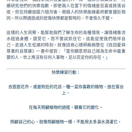
續研究他們的快樂指數，即使兩人在當下的情緒是狂喜或跌落谷
底，但在持續追蹤六個月後，兩個人的快樂曲線最終都會趨近相
同。所以際遇造成的悲傷快樂都是暫時的，不會恆久不變。
這樣的人生洞察，能幫助我們了解生命的各種情境，讓情緒像流
水經過身體，感受它，而不嘗試抓住它，這能促使我們陪伴自
己，走過人生低潮的時刻。就像諮商心理師蘇絢慧在《找回愛與
尊重的自尊課》一書中提到：「當你願意把自己視為生命中最重
要的人，世上再沒有任何人事物，足以否定你的存在。」
快樂練習行動：
去逛逛花市，或是附近的花店，種一盆你喜歡的植物，放在窗台
上，
在每天照顧植物的過程，觀看它的變化。
照顧自己的心，就像照顧植物一樣，不能用太多淚水澆灌它，