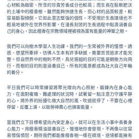
心材較為緻密、所含的珍貴芳香成分也較高；而生長在鬆軟肥沃
的土壤中的檀香樹，雖然能夠快速生長，但心材的品質較差，較
容易斷裂傾倒。它如此意志堅強的個性，不受限於生長環境也不
輕易地被外在世界所影響，在漫長刻苦的生長過程中點滴涵養自
己的身心，因此檀香在宗教領域裡被視為富有能量的神聖之樹。
我們可以向樹木學習人生功課。我們的一生常被外界的憧憬、誘
惑、想望所牽絆，彷彿人生本有許多缺憾，需要苦苦追求才能完
整。但自然界中的樹則不然，鳥兒振翅的目的可能是朝樹方向飛
行，而樹的目的則是涵養自己，所有的風景都成為壯大自己年輪
的養分。
平日我們可以時常練習將聚光燈向內心照射，鍛鍊內在身心能
力，在面對複雜、難處理的狀況時，試著留一點注意力守護平靜
的心。將外界的紛擾化做大自然的風，吹過就停了，不要在心裡
停留、反覆上演，以致勞神費心也損害能量。
當我們立下目標希望向內安定身心，就可以在生活小事中長養身
心能力。用檀香精油滋養自己，慢慢地你會發現，不再像以往容
易懊惱憤怒，期待我們都能像檀香樹一樣在順境、逆境都能擁有