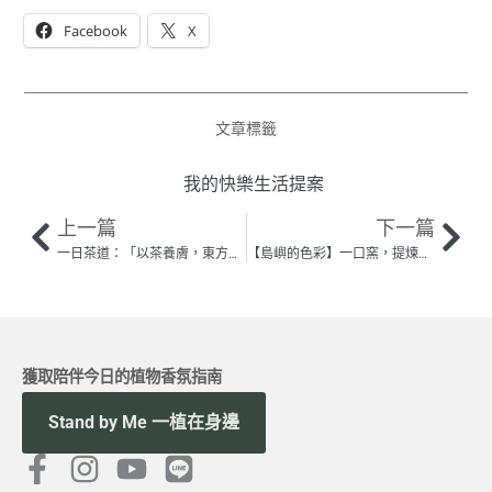
Facebook
X
文章標籤
我的快樂生活提案
上一篇
下一篇
一日茶道：「以茶養膚，東方六茶的美顏力」——綠茶、菊花、肉桂皮、魁蒿、木瓜葉、東方柿葉
【島嶼的色彩】一口窯，提煉島土的色彩 ——專訪「Tu Xing 土星」工作室主理人 黃虹毓與彭奕軒
獲取陪伴今日的植物香氛指南
Stand by Me 一植在身邊