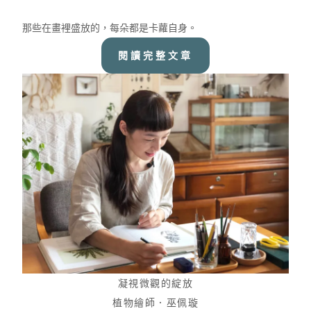
那些在畫裡盛放的，每朵都是卡蘿自身。
閱讀完整文章
凝視微觀的綻放
植物繪師．巫佩璇