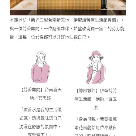
本期巡訪「新光三越台南新天地．伊聖詩芳療⽣活館專櫃」，
與一位芳香顧問、一位總部夥伴，希望玫瑰獨一無二的芬芳能
量，讓每一位女性都可以好好地注視⾃⼰。
【芳香顧問】台南新天
【
總部夥伴
】伊聖詩芳
地／郭思妤
療生活館．講師／羅玉
潔
「噴香水是我的生活儀
式感，透過氣味讓自己
「身為母親，我要推薦
沈浸在舒服的氛圍中，
繁花烏龍給每位奉獻自
享受當下！」
己的「照顧型媽媽」，