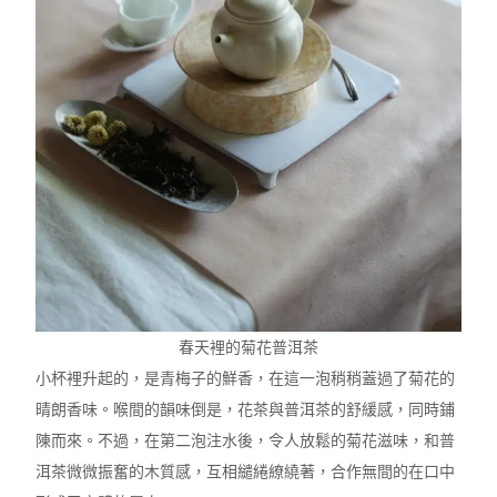
春天裡的菊花普洱茶
小杯裡升起的，是青梅子的鮮香，在這一泡稍稍蓋過了菊花的
晴朗香味。喉間的韻味倒是，花茶與普洱茶的舒緩感，同時鋪
陳而來。不過，在第二泡注水後，令人放鬆的菊花滋味，和普
洱茶微微振奮的木質感，互相繾綣繚繞著，合作無間的在口中