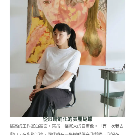
從眼睛蛹化的美麗蝴蝶
挑高的工作室白牆面，夾吊一幅寬大的自畫像。「有一次我去
爬山，在步道半途，同伴說有一隻蝴蝶停在我髮際。我沒在