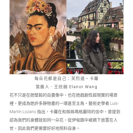
每朵花都是自己：芙烈達・卡蘿
策展人．王欣翮 Elanor Wang
花不只是在她堅毅的自畫像中、也在她戲劇性超現實的場景
裡，更成為她許多靜物畫的一環甚至主角。藝術史學者 Luis-
Martín Lozano 指出，卡蘿在和姊姊瑪格麗特的信中，曾提到
認為我們的身體就如同一朵花，從伊甸園中被摘下放置在人
世，因此我們更需要好好地照料自身。