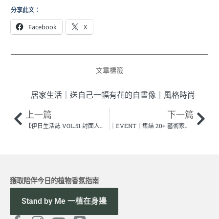
分享此文：
迷人「玫
Facebook
X
瑰」時刻
柔嫩大方
優雅展現自我
文章標籤
光芒
居家生活
｜
送自己一幅有花的自畫像
｜
風格時尚
立即逛逛
上一篇
下一篇
【伊日生活誌 VOL.51 封面人物】從眼睛蛹化的美麗蝴蝶｜專訪 台灣藝術家 王冠蓁
｜EVENT｜集結 20+ 藝術家，用空間感知與氣味想像打造《自由的房間》​
獲取陪伴今日的植物香氛指南
Stand by Me 一植在身邊