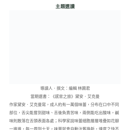
主題選讀
導讀人．撰文：編輯 林圃君
當期選書：《感官之旅》黛安．艾克曼
作家黛安．艾克曼寫，成人約有一萬個味蕾，分布在口中不同
部位，舌尖能嘗到甜味、舌後負責苦味，兩側能吃出酸味，鹹
味則散落在舌頭表面各處；科學家說味蕾細胞層層堆疊如花瓣
一堆堆，每一周到十天，味蕾就會自動汰舊換新，速度之快不