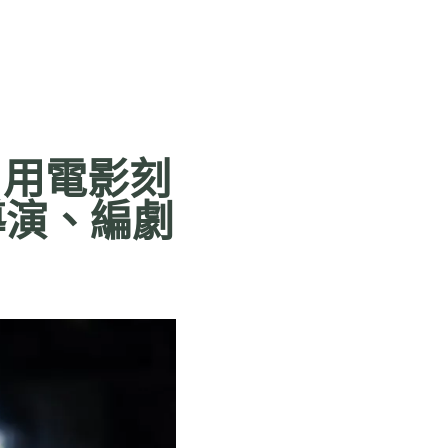
】用電影刻
導演、編劇