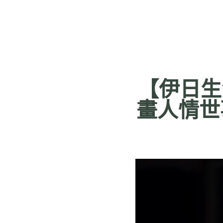
【伊日生
畫人情世