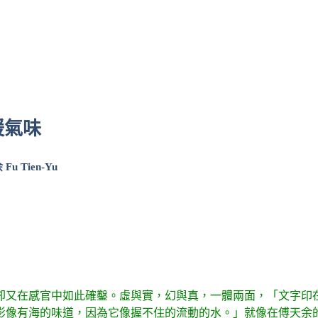
暖氣味
余
Fu Tien-Yu
卻又在感官中如此確鑿。虛與實，幻與真，一體兩面，「文字印
影像有海的味道，因為它像握不住的流動的水。」就像在傅天余