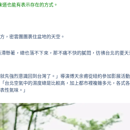
味道也能有表示存在的方式。
方，密雲團團裹住盆地的天空。
雨滯懸著，總也落不下來，那不痛不快的膩悶，彷彿台北的夏天
就先強烈意識回到台灣了。」導演傅天余甫從紐約參加影展活動
「台北空氣中的濕度總是比較高，加上都市裡複雜多元，各式各
表性氣味。」