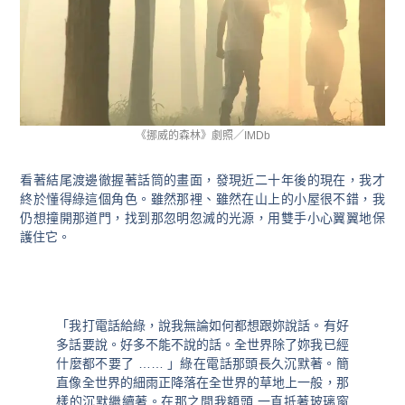
《挪威的森林》劇照／IMDb
看著結尾渡邊徹握著話筒的畫面，發現近二十年後的現在，我才
終於懂得綠這個角色。雖然那裡、雖然在山上的小屋很不錯，我
仍想撞開那道門，找到那忽明忽滅的光源，用雙手小心翼翼地保
護住它。
「我打電話給綠，說我無論如何都想跟妳說話。有好
多話要說。好多不能不說的話。全世界除了妳我已經
什麼都不要了 …… 」綠在電話那頭長久沉默著。簡
直像全世界的細雨正降落在全世界的草地上一般，那
樣的沉默繼續著。在那之間我額頭 一直抵著玻璃窗