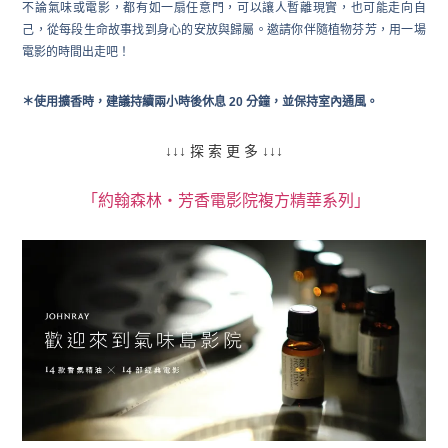
不論氣味或電影，都有如一扇任意門，可以讓人暫離現實，也可能走向自
己，從每段生命故事找到身心的安放與歸屬。邀請你伴隨植物芬芳，⽤⼀場
電影的時間出走吧！
＊使用擴香時，建議持續兩小時後休息 20 分鐘，並保持室內通風。
↓↓↓ 探 索 更 多 ↓↓↓
「約翰森林・芳香電影院複方精華系列」