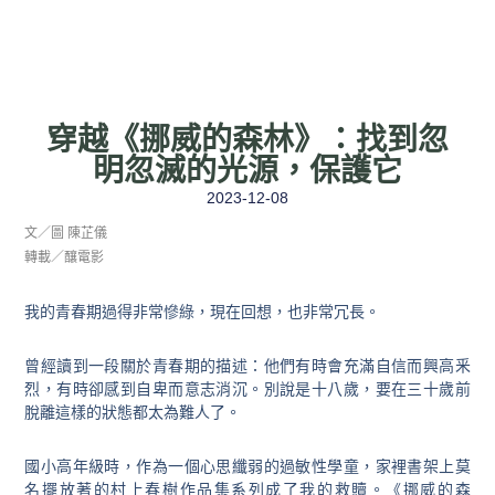
穿越《挪威的森林》：找到忽
明忽滅的光源，保護它
2023-12-08
文／圖 陳芷儀
轉載／釀電影
我的青春期過得非常慘綠，現在回想，也非常冗長。
曾經讀到一段關於青春期的描述：他們有時會充滿自信而興高釆
烈，有時卻感到自卑而意志消沉。別說是十八歲，要在三十歲前
脫離這樣的狀態都太為難人了。
國小高年級時，作為一個心思纖弱的過敏性學童，家裡書架上莫
名擺放著的村上春樹作品集系列成了我的救贖。《挪威的森