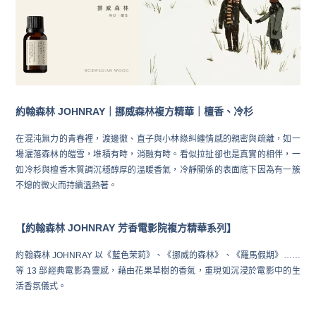
約翰森林 JOHNRAY｜挪威森林複方精華｜檀香、冷杉
在混沌無力的青春裡，渡邊徹、直子與小林綠糾纏情感的親密與疏離，如一
場灑落森林的皚雪，堆積有時，消融有時。看似拉扯卻也是真實的相伴，一
如冷杉與檀香木質調沉穩醇厚的溫暖香氣，冷靜關係的表面底下因為有一簇
不熄的微火而持續溫熱著。
【約翰森林 JOHNRAY 芳香電影院複方精華系列】
約翰森林 JOHNRAY 以《藍色茉莉》、《挪威的森林》、《羅馬假期》……
等 13 部經典電影為靈感，藉由花果草樹的香氣，重現如沉浸於電影中的生
活香氛儀式。