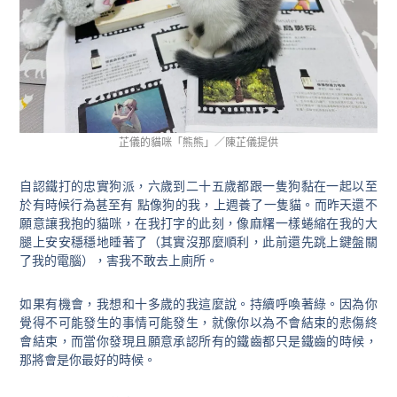
芷儀的貓咪「熊熊」／陳芷儀提供
自認鐵打的忠實狗派，六歲到二十五歲都跟一隻狗黏在一起以至
於有時候行為甚至有 點像狗的我，上週養了一隻貓。而昨天還不
願意讓我抱的貓咪，在我打字的此刻，像麻糬一樣蜷縮在我的大
腿上安安穩穩地睡著了（其實沒那麼順利，此前還先跳上鍵盤關
了我的電腦），害我不敢去上廁所。
如果有機會，我想和十多歲的我這麼說。持續呼喚著綠。因為你
覺得不可能發生的事情可能發生，就像你以為不會結束的悲傷終
會結束，而當你發現且願意承認所有的鐵齒都只是鐵齒的時候，
那將會是你最好的時候。