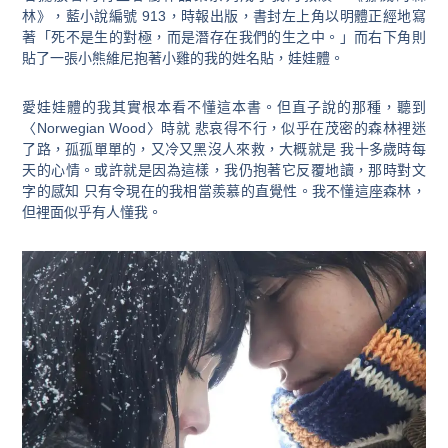
林》，藍小說編號
913
，時報出版，書封左上角以明體正經地寫
著「死不是生的對極，而是潛存在我們的生之中。」而右下角則
貼了一張小熊維尼抱著小雞的我的姓名貼，娃娃體。
愛娃娃體的我其實根本看不懂這本書。但直子說的那種，聽到
〈
Norwegian Wood
〉
時就 悲哀得不行，似乎在茂密的森林裡迷
了路，孤孤單單的，又冷又黑沒人來救，大概就是 我十多歲時每
天的心情。或許就是因為這樣，我仍抱著它反覆地讀，那時對文
字的感知 只有令現在的我相當羨慕的直覺性。我不懂這座森林，
但裡面似乎有人懂我。