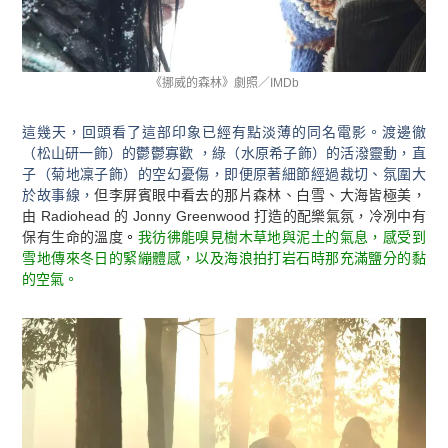
《挪威的森林》劇照／IMDb
這幾天，回頭看了這部印象已經有點淡薄的同名電影。渡邊徹
（松山研一飾）的鬱鬱寡歡 ，綠（水原希子飾）的活潑靈動，直
子（菊地凜子飾）的空幻憂傷，即便原著細節經過裁切、氛圍大
於故事線，
但李屏賓眼中看去的那片森林、白雪、大海皆極美，
由
Radiohead
的
Jonny Greenwood
打造的配樂氣氛，冷冽中有
保有生命的溫度
。
我彷彿能嗅見樹木草地與泥土的氣息，感受到
雪地傳來冬日的緊繃體感，以及海浪拍打岩石時那充滿鹽分的黏
的空氣。