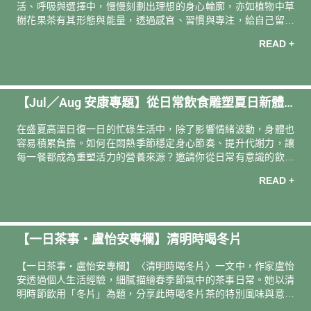
活、呼吸與選擇中，慢慢刻劃出理想的身心輪廓，亦如植物中草
樹花果茶有其形態與能量，透過感官、習慣與專注，給自己留一
段伸展的餘裕，重塑生活的節奏與姿態。 融合檀香的靜心與岩蘭
READ +
草的踏實，隨草本木質香氣緩緩沉澱與安放身心。 芳香顧問／高
雄統一時代 吳佳蓁 芳香顧問・佳蓁私心推薦香氛好物 約翰森林
JOHNRAY瑜珈大師深層潤膚霜 200ml ｜ 推 薦 理 由 ｜ 草本木
質調的「瑜珈大師系列」，給我一種走進大自然裡的沉靜感受，
【Jul／Aug 安康專題】從日常飲食雕塑夏日新體
彷彿置身在森林裡的小木屋，屋內木製簡約的乾淨空間，還能從
一旁的落地窗看到的樹木及花草，讓人心神安定。 其中，我最喜
感
在盛夏高溫日復一日的忙碌生活中，除了影響情緒波動，身體也
歡的是「
容易積累負擔。如何在悶熱季節穩定身心節奏、提升代謝力，讓
每一餐都成為重塑活力的營養來源？邀請你從日常有意識的飲食
選擇開始，讓身體從內而外雕塑出輕盈節奏。 一日安康．小天使
READ +
黃金膠囊 推動體內代謝力的超級蔬果— 苦 瓜 胜 肽 — 高油、
高鹽、高糖的外食生活，是許多上班族的日常寫照，選用擁有
歐、美、台等多國專利認證，更容易被身體所吸收的「苦瓜胜
肽」，其卓越的調節能力，特別適合外食族、重口味飲食者及需
【一日茶事・盧怡安專欄】清明時喝冬片
要代謝支持的人。搭配幫助高脂飲食者調整體質的吡啶甲酸鉻，
支持體內順暢運行的納豆激酶，以及人體身體所需不飽和脂肪酸
【一日茶事・盧怡安專欄】〈清明時喝冬片〉一文中，作家盧怡
Omega-3 的 DH
安透過個人生活經驗，細膩描繪春季節氣中的茶事日常。她以清
明時節飲用「冬片」為題，分享此時喝冬片茶的特別風味與意義
——帶點涼意卻回甘，象徵春意初現、萬物甦醒。文章中穿插自