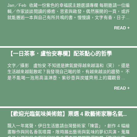
會調入薰衣草，希望能替我陪伴他們隨時保持溫暖安定的心情。
勇敢的鮭魚羅莎》
Jan／Feb 收藏一份紫色的幸福感主題選讀專欄 每期邀請一位編
和家庭、薰衣草有
輯／作家談談閱讀的療癒、思索與啟發，偶然展開的一頁，或許
就能邂逅一本與自己有所共鳴的書。慢慢讀，文字有香，日子更
有味。 導讀人．撰文 ―― 作家／繪本評論人 賴嘉綾當期選
READ +
書 ――《最勇敢的鮭魚羅莎》克拉斯・魏普朗克專欄企劃 ――
李佳儒／書籍攝影 ―― 陳冠良 逛著博物館時如果仔細讀著說
明，就知道每一把椅子、任一盞燈的發生和使用都帶有故事；而
在一幅古典的畫作前你會想到什麼呢？倒牛奶的女僕是不是有心
【一日茶事．盧怡安專欄】配茶點心的哲學
事？潺潺流水下有大魚還是小魚呢？比利時的繪本家魏普朗克喜
歡逛舊貨市集，收藏著像是凝視前方的戰士，或是講究光線的小
文字／攝影 盧怡安 不知道是脾氣變得越來越溫和（笑），還是
畫作。有一天他買了ㄧ幅
生活越來越鬆散呢？我發現自己喝的茶，有越來越淡的趨勢。 不
是不能喝一泡用高溫淋壺、紫砂壺與炭爐齊用上的鐵觀音，可
以，非常喜歡。只是在並不冷的冬日暖晨時，我用相對低的水
READ +
溫，泡一帖開了稍微比較久的野放包種茶時，茶色不到太金，而
是微微的暖黃。滋味，也正如並不算太晶亮的湯面一樣，溫柔偏
淡。並不犀利，微微帶一點模糊感。我心裡竟然覺得剛好。今天
這樣，也剛好。 我心裡被這個轉變，驚了一下。哎呀，我也是那
【歡迎光臨氣味美術館】票選 4 款藝術家聯名氣味
麼不講究的人了嗎？茶湯不那麼立體、輪廓感不那麼清晰，也沒
關係了嗎？ 倒也不是。而是覺得把自己放在陽光曬得到的窗前，
祝你一夜 __ 夢（feat. 陳雲）
飄入一年尾聲，伊日生活邀請台灣藝術家「陳雲」，創作 4 幅繪
當貓一樣的曬時，這樣溫柔的茶，也就足
畫聯作與同名香氛噴霧，限時展出藝術與氣味的夢幻共演。蒐羅