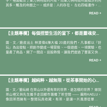
子，裡面截住了重力與時間的片段。而重力與時間所能指涉的何
其多，觸及的命題之一，或許是：人的存在。 左右四幅畫作，透
明又深邃的藍，如同四扇大窗，不同的心境即不同景色，有人的
READ +
窗外是藍天，有人或許是湛藍海洋。最盡處，一道拋物線般弧型
的孔洞，刻畫陽光的路徑，而中央一方軟軟的高密度泡棉與彈性
反光布打造的池子，每一雙探入的起伏顛簸的腳趾前，都有一粒
亦步亦趨的黑色橡膠小球⋯⋯那跟著跑的小黑球，是不是好像光
【主題專欄】每個捏塑生活的當下，都是靈魂安住
天化日下無新鮮事般，誰不是什麼都缺，就是不缺煩惱的凡夫俗
子呢？天體物理運行的軌道下，平行著另一條塵世軌道，我們都
的家｜土器創作 鹿皮出土
圖．文／鹿皮出土 林資偉&陳大福 20歲的我們，凡事都以『好
同在其上奔往各自的方向。穿起鞋，離開
玩』為出發點，把創作變成一場冒險、一個遊戲、一項實驗，也
量產了商品，開了一間店。這股熱情，讓我們度過了豐富又快樂
的創業生活！品牌很成功，但經營的壓力逐漸消磨創作的動力，
READ +
一面也反思著量產模式對地球環境的損傷。 有幾個好天氣的下
午，暫時拋下店務，驅車前往宜蘭溪邊的草皮，鋪個墊子睡上半
天，潺潺水聲清洗了厚重的思緒，寬廣的景讓心裡的煩惱變得好
小！ 大自然的氣味讓人好安心！能讓人安心的地方，就是我們對
【主題專欄】越純粹、越無限，從茶事開始的心法
家、對生活的想像。於是順從這股想望，毅然結束台北的店鋪，
定居宜蘭。 『土』這件事情也很有趣，雖然在大學初期就接觸了
練習｜茶師．茶事策劃 董紜綺
圖．文／董紜綺 在茶山以外還有茶的世界、是怎樣的世界？ 嫁到
陶藝，可能是鄉下小孩剛來
茶山裡又與先生攜手走回都市籌備了茶空間 —— 蕪時KAELU，
像因茶而擁有一整間玩具收藏。有茶，是讓一片風景從單純之
美，到使人願意整日駐足的契機；是讓五感更敏銳的洞察力培