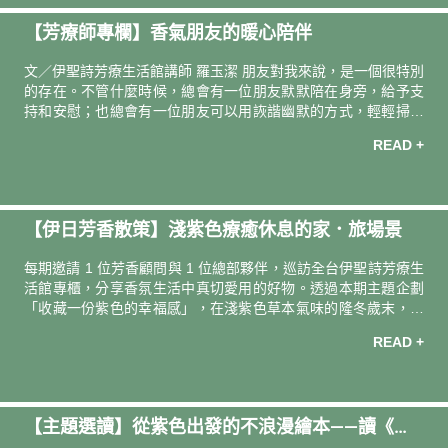
養補給．安心歐歐睏 安 心 安 康 相 談 室 腸道與情緒之間存在著
【芳療師專欄】香氣朋友的暖心陪伴
密切的腸腦軸線，當壓力升起、交感神經持續緊繃，身體會優先
把能量用在「應付壓力」，腸胃的血流量便跟著下降，它無法好
文／伊聖詩芳療生活館講師 羅玉潔 朋友對我來說，是一個很特別
好蠕動
的存在。不管什麼時候，總會有一位朋友默默陪在身旁，給予支
持和安慰；也總會有一位朋友可以用詼諧幽默的方式，輕輕掃除
心中的陰霾。而香氣也是如此。精油就像暖心朋友，當你需要
READ +
時，它會提供穩定的力量，用最柔軟的方式，陪伴你度過每一個
瞬間。 溫柔守護者 天竺葵 Geranium 天竺葵原產於南非，17 世
紀由荷蘭水手引進歐洲，到了 19 世紀才開始大量栽種並量產精
油，現今以埃及、中國、留尼旺島為主要的生產地。天竺葵的品
【伊日芳香散策】淺紫色療癒休息的家．旅場景
種非常多，但只有少數幾種適用於芳香療法，其中香葉天竺葵
（Pelargonium graveolens）是最具代表性的品種之一。 有
每期邀請 1 位芳香顧問與 1 位總部夥伴，巡訪全台伊聖詩芳療⽣
活館專櫃，分享⾹氛生活中真切愛用的好物。透過本期主題企劃
「收藏一份紫色的幸福感」，在淺紫色草本氣味的隆冬歲末，一
起珍惜每個與親愛之人難得的大休息。 ｜本期巡訪｜ 台中中友百
READ +
貨．伊聖詩芳療⽣活館專櫃 台中知名百貨內，溫潤柔緩的木質空
間與樂於分享的芳香顧問，帶來心照不宣的悠閒暖心。 芳香顧問
中友百貨店／陳音慈 接觸芳療十多年，我一直對薰衣草的溫柔能
量情有獨鍾，也愛用它來照顧全家人。 最喜歡薰衣草的什麼特
【主題選讀】從紫色出發的不浪漫繪本——讀《最
質？ 溫柔地被照顧著的感覺。我讓小朋友隨身攜帶的酒精噴霧也