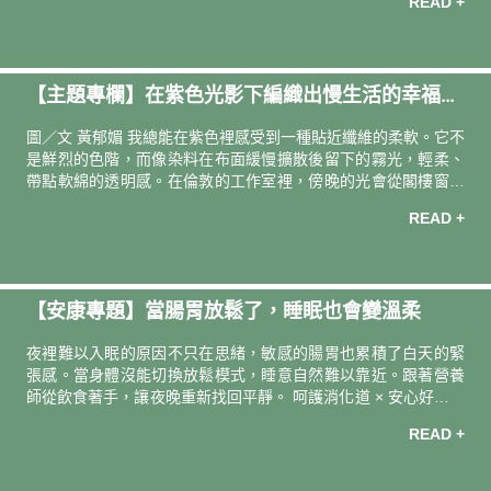
READ +
的名字 —— 愛情花。 起初以為這不過是花商為了銷量而編織的
甜膩謊言,直到翻開園藝史的介紹,才發現這名字背後藏著一段維多
利亞時代的秘密。 當百子蓮在十九世紀被引進英國貴族的花園時,
它的學名 Agapanthus 引起了人們的騷動。在希臘文裡，Agape
【主題專欄】在紫色光影下編織出慢生活的幸福感
意指「愛」，Anthos 則是「花」，合起來便是「愛之花」。在那
樣一個連裙擺長度都被嚴格審視、情感只能被束腰勒緊的
｜織品藝術家 黃郁媚 Mei
圖／文 黃郁媚 我總能在紫色裡感受到一種貼近纖維的柔軟。它不
是鮮烈的色階，而像染料在布面緩慢擴散後留下的霧光，輕柔、
帶點軟綿的透明感。在倫敦的工作室裡，傍晚的光會從閣樓窗縫
中灑落，讓布面漂上一層淡淡的紫。每當工作到一個段落時抬
READ +
頭，那抹帶著幸福感的光暈，就像是提醒我「步調再慢一點、呼
吸再深一些。」 回想起疫情期間，開著露營車從巴黎南下的一趟
旅行，停在一整片開闊的薰衣草田前，陽光、風和氣味讓紫色變
得真實且立體，不只是視覺上的飽和，而是一種能被嗅聞、能被
【安康專題】當腸胃放鬆了，睡眠也會變溫柔
風推動的溫度。從那之後在織品上看見淡紫色時，也常讓想起那
天站在田野裡，被靜謐包圍的幸福。 曾與朋友共同發起的計畫
夜裡難以入眠的原因不只在思緒，敏感的腸胃也累積了白天的緊
「On the Road」，我們把織
張感。當身體沒能切換放鬆模式，睡意自然難以靠近。跟著營養
師從飲食著手，讓夜晚重新找回平靜。 呵護消化道 × 安心好眠推
薦 一日茶事 晚安枇杷益生菌 忙碌過後，身體最先感到疲憊的往
READ +
往是腸胃。集結日本專利米糠發酵萃取 GABA、自然農法栽培枇
杷葉，與嚴選 10 種優良菌株，以三道守護力平穩消化道負擔。
早晚一包，替身體切換休息模式，啟動更安穩的睡眠狀態。 → 營