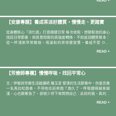
READ +
養；是提供世界另一種共同的表達語言；更是什麼都不想做時一
個純粹避風港。 2013 年因緣參與一場茶會，在美感氛圍熏陶後
開啟了一段習茶的旅程。13年過去了，從學科到術科、從理性到
感性，「學無止境」是在校園生活結束後最大的感觸。 在茶的帶
【安康專題】養成茶派好體質，慢慢走、更踏實
領下，在谷關虹夕諾雅擔任過兩年秋冬專案禮賓茶師，爬山負重
三公里只為了一場一小時的林道茶席。與中華茶藝聯合促進會一
從身體核心「消化道」打造穩健日常 每次收假，想替鬆弛的身心
起去了兩次京都煎茶道大會
找回日常節奏，與其靠短期的高強度轉換，不如返回體質根本：
從一杯清新早茶開始，用溫和的茶保健習慣，養成不受 ON /
OFF 切換影響的穩定好狀態。 一日茶事．天使紅茶益生菌 身心
READ +
體質核心，消化道健康不可一蹴即成，但可以用好菌的累積踏實
升級。嚴選十種優良菌種、三種益生元，順暢維持益生菌長期運
作。添加自然農法「天使紅茶茶粉」，日常一包、加強保養兩
包，讓茶香口感、最不簡單的基本款，陪你打好體質的穩健基
【芳療師專欄】慢慢呼吸，找回平常心
礎。 了解更多 〈安心安康相談室〉 風雅的香氣讓「茶」看似一
種只有感性的飲品，有人把它當作儀式感、有人則是感官的療
文／伊聖詩芳療生活館講師 羅玉潔 緊湊的生活節奏中，你是否像
癒。實際上，茶的成分與飲用方式
一名馬拉松跑者，不停地往前奔跑？跑久了，呼吸變得越來越
淺，心也跟著急了，卻很少停下來問問自己：此刻的我，真的需
要這麼快嗎？ 平常心不是停滯不前，而是懂得在適當時候慢下腳
READ +
步，當你願意慢慢呼吸、感受呼吸，世界也會跟著放慢節奏。當
心回到平常的位置，會發現人生風景其實一直都在，只是靜靜
地，等你停下來，好好看看。 溫柔堅定的守護者 芳樟 Ho Leaf