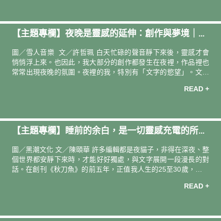
名，像泊在天地塵間的一朵雲。 獨處的正反面 「我其實是一個比
較內向的人。有時候，只要待在外面時間太長，或者跟太多人接
觸，就會有消耗的感覺。」氣質乾淨的陳雲，杏眼圓圓瞠著，
【主題專欄】夜晚是靈感的延伸：創作與夢境｜詞
「當然基本社交不成問題，不過到了一個程度，我必須返回一個
獨自的空間，讓自己好好安靜下來。」她從不覺得這樣有何怪
曲創作人 許哲珮
圖／雪人音樂 文／許哲珮 白天忙碌的聲音靜下來後，靈感才會
異，但相差兩歲，性格外
悄悄浮上來。也因此，我大部分的創作都發生在夜裡，作品裡也
常常出現夜晚的氛圍。夜裡的我，特別有「文字的慾望」。文字
工作者最幸運的地方是，只要身邊有一台電腦或手機，不論在哪
READ +
裡，我都能把靈感和念頭記錄下來。對我來說，「紀錄」與「抒
情」還是更適合透過文字來完成，我不是（錄）語音型的人，而
是文字型的人。我喜歡看著文字如何轉化成心裡的聲音。 我曾經
寫過一首歌〈我們一起睡覺〉，寫的就是「睡覺」這件看似簡單
【主題專欄】睡前的余白，是一切靈感充電的所在
卻非常私密的事。能夠一起睡覺的人，一定是讓自己覺得安心的
存在，或許是情人，也可能是家人，甚至是寵物。我希望把睡前
｜《秋刀魚》總編輯 陳頤華
圖／黑潮文化 文／陳頤華 許多編輯都是夜貓子，非得在深夜、整
那些可愛、溫柔的瞬間都收進這首歌裡
個世界都安靜下來時，才能好好獨處，與文字展開一段漫長的對
話。在創刊《秋刀魚》的前五年，正值我人生的25至30歲，如果
把人類體力的光譜攤開，是最適合「奮戰」的年紀：白天採訪、
READ +
夜晚寫稿、凌晨就寢。 「睡眠才是人類真正的活動形態，清醒的
時候只是在收集做夢的素材。」—— 日本劇作家 寺山修司 編
輯工作者間有個隱約的迷信，深信「編輯之神」的存在，祂能帶
來題材靈感、受訪邀約順利，也能施點恩惠賜予源源不絕的文