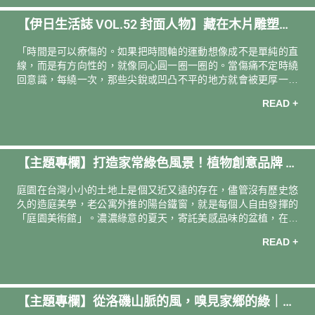
【伊日生活誌 VOL.52 封面人物】藏在木片雕塑裡
的時間魔法｜專訪台灣藝術家 耿傑生
「時間是可以療傷的。如果把時間軸的運動想像成不是單純的直
線，而是有方向性的，就像同心圓一圈一圈的。當傷痛不定時繞
回意識，每繞一次，那些尖銳或凹凸不平的地方就會被更厚一層
地包覆。漸漸的，我們就可以更寬容對待自己、更平心靜氣地面
READ +
對那些受過的傷。」
【主題專欄】打造家常綠色風景！植物創意品牌 h
allo hütte 棚屋的生活植務學
庭園在台灣小小的土地上是個又近又遠的存在，儘管沒有歷史悠
久的造庭美學，老公寓外推的陽台鐵窗，就是每個人自由發揮的
「庭園美術館」。濃濃綠意的夏天，寄託美感品味的盆植，在冷
氣房自成一個庭園小綠洲，是靈活的空間軟裝，更體現植主人的
READ +
日常能量。通過植物創意品牌「棚屋」兩位創辦人Ingrid、GJ的
綠色觀點，期待這個夏天，清新的草木氣息，也能為你打開俏皮
鬆爽的生活視野。
【主題專欄】從洛磯山脈的風，嗅見家鄉的綠｜登