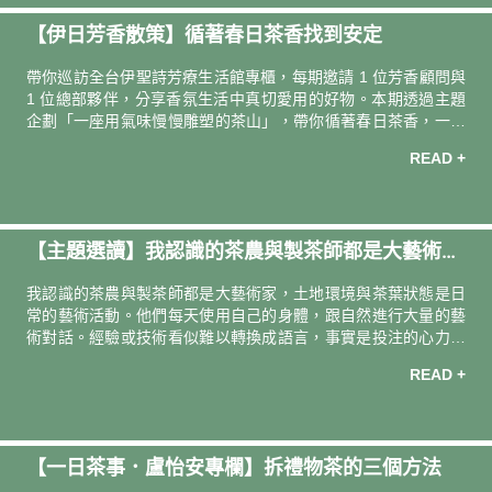
芳樟是台灣常見的行道樹之一，喜歡溫暖且雨量充沛的氣候，它
【伊日芳香散策】循著春日茶香找到安定
的生命力強大，在適合的環境中生長可活上好幾百年，甚至上千
年，靜靜守護土地與人們的生活。其木材與葉片帶有獨特且清新
帶你巡訪全台伊聖詩芳療⽣活館專櫃，每期邀請 1 位芳香顧問與
的香氣，可加工製成樟腦作為
1 位總部夥伴，分享⾹氛生活中真切愛用的好物。本期透過主題
企劃「一座用氣味慢慢雕塑的茶山」，帶你循著春日茶香，一路
徐行釋壓，也能收穫滿滿力量。 ｜本期巡訪｜ 新莊宏匯廣場．伊
READ +
聖詩芳療生活館專櫃 金屬樑柱搭配木質軟裝打造獨特空間感，有
如現代風格茶屋，靜靜等候訪客循香而來。 芳香顧問宏匯廣場／
牛鶴 內外狀態起伏大的季節，柚花烏龍的氣味能量像一個溫柔的
擁抱，完整地接住我。 特別想使用柚花烏龍沐浴膠（潔膚露）的
【主題選讀】我認識的茶農與製茶師都是大藝術家
時機？ 一整天的尾聲、身心疲累的時候，還有情緒變化大、皮膚
狀況不安穩的季節。 因為柚花烏龍含有甜橙和苦橙葉，甜橙能帶
—— 讀《食光者》
我認識的茶農與製茶師都是大藝術家，土地環境與茶葉狀態是日
給陰鬱時刻一道暖
常的藝術活動。他們每天使用自己的身體，跟自然進行大量的藝
術對話。經驗或技術看似難以轉換成語言，事實是投注的心力都
成為不可見的幽微變化，特別是茶，無需贅言，只需安靜感受。
READ +
【一日茶事．盧怡安專欄】拆禮物茶的三個方法