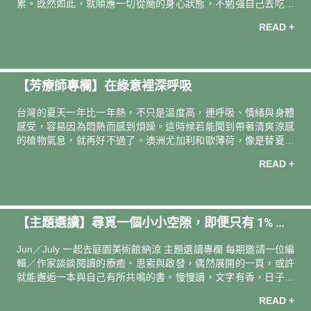
累。既然如此，就順應一切從簡的身心狀態，不勉強自己去吃、
去動。開啟省電模式，把握營養師建議的幾個「關鍵習慣」，用
READ +
最低限度的努力，輕鬆維持舒爽日常！
【芳療師專欄】在綠意裡深呼吸
台灣的夏天一年比一年熱，不只是溫度高，連呼吸、情緒與身體
感受，容易因為悶熱而感到煩躁。這時候若能聞到帶著清爽涼感
的植物氣息，就再好不過了。澳洲尤加利和歐薄荷，像是替夏天
按下了一個降溫鍵。清新的草本氣息與輕盈涼感，讓人在盛夏也
READ +
能慢慢呼吸、安靜下來。
【主題選讀】尋覓一個小小空隙，即便只有 1% 都
能拿來享受那樣的空白――讀純度 100% 的休息
Jun／July 一起去庭園美術館納涼 主題選讀專欄 每期邀請一位編
輯／作家談談閱讀的療癒、思索與啟發，偶然展開的一頁，或許
就能邂逅一本與自己有所共鳴的書。慢慢讀，文字有香，日子更
有味。 導讀人．撰文 ―― 作家 / Podcaster dato當期選書
READ +
――《純度 100% 的休息》朴相映專欄企劃 ―― 李佳儒／書籍