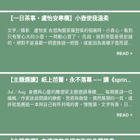
找回與身體的連結。 打開能量出口，重新啟動流動 絲柏 Cypress
從古至今，絲柏便被視為連結天地的神聖樹木，象徵天堂與死
亡。其拉丁學名Cupressus sempervirens中的「sempervirens」
【一日茶事・盧怡安專欄】小壺使我溫柔
代表著永生，相傳耶穌所背負的十字架，就是絲柏木，因此在許
多宮殿、寺廟或墓園中，常能見到絲柏的身影。
文字／攝影 盧怡安 去逛陶藝家羅翌慎的個展時，小貪心，看到
只有掌心大的小壺，一時動心買了。 先說，我對茶壺是很忠誠
的。絕對不是喜歡一把壺換過一把壺，或是因為滿櫃子壺而感到
滿足的人。原因很單純啊，一把壺慢慢養起來的過程，它會在壺
READ +
身微小的孔隙中，逐漸累積了許多風味物質，而越來越好喝。我
們慢慢熟起來的日子裡，怎樣注水會有怎樣的滋味弧線，怎樣的
茶葉量會貢獻怎樣的馥厚，都有一種越來越好的默契。 不用多，
有兩把熟悉的壺，交替用著，我已經很滿足。 這闖進來的小壺，
【主題選讀】紙上芭蕾，永不落幕 —— 讀《sprin
像隻瑪爾濟斯一樣的，超可愛，好討喜。但會不會只是一把，會
撒嬌的小麻煩呢？ 大概和所有寵物初來乍到一樣，一開始和它真
g》
Jul／Aug 身體與心靈的雕塑家主題選讀專欄___ 每期邀請一位
的沒有默契。 十五年前我開始學茶
編輯／作家談談閱讀的療癒、思索與啟發，偶然展開的一頁，或
許就能邂逅一本與自己有所共鳴的書。慢慢讀，文字有香，日子
更有味。 導讀人．撰文 —— 記者／作家 李桐豪 當期選書 ——
READ +
《spring》恩田陸 張愛玲好看之處，乃是天才小說家冷靜的調侃
和瑰麗的修辭，白紙黑字，安安靜靜印在書本上，故事是一襲華
美的袍，上頭爬著文字的蚤子。能徹底感受許芳宜魔法，唯有舞
台，優雅的舞者舉手投足，一個延展、一個跳躍，如春風一樣和