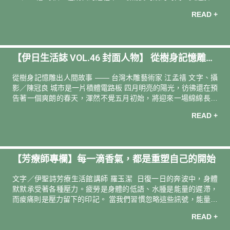
未學步、匍匐於地的嬰孩階段。那是一段親人雙手環抱、肌膚相
READ +
貼的時光。 藝術家江孟禧以「匍匐的嬰孩」作為造型靈感，創作
出這兩件木雕按摩小物。透過木材溫潤親膚的觸感，像親人的
手，輕輕滑過每一寸疲憊。每一下的按壓，都喚醒我們最深刻的
溫柔時光。 ✦ 一刀一筆、一刻一畫，每件都由藝術家手工雕琢✦
【伊日生活誌 VOL.46 封面人物】 從樹身記憶雕出
收藏一件木雕作品，也擁有一件陪伴生活的紓壓小物✦ 選用「山
毛櫸」，木頭質地溫潤親膚 「木頭跟人的肉身一樣，有紋
人間故事｜專訪 台灣木雕藝術家 江孟禧
從樹身記憶雕出⼈間故事 —— 台灣木雕藝術家 江孟禧 文字、攝
影／陳冠良 城市是⼀⽚積體電路板 四月明亮的陽光，彷彿還在預
告著一個爽朗的春天，渾然不覺五月初始，將迎來一場綿綿長長
的霪雨。一點水氣是滋潤，太多了便是鬱積。被雨浸透的城市，
READ +
猶如被城市困住的人們，彼此都在消耗著彼此。 在大都市裡長
大，而今日常活動多在淡水河下游左岸的八里的木雕藝術家江孟
禧，將城市擬作一片碩大的積體電路板：街道是線路、高樓是晶
體，散布其間的種種機關設施是各有其職的零組件，而忙碌穿梭
【芳療師專欄】每一滴香氣，都是重塑自己的開始
的我們不是螻蟻，倒成了輸送資訊與情緒的電子。「我覺得待在
都市中還滿需要療癒的。城市生活總是免不了一個明確目的，很
文字／伊聖詩芳療生活館講師 羅玉潔 日復一日的奔波中，身體
多事甚至還有一個期限。長期下來
默默承受著各種壓力。疲勞是身體的低語、水腫是能量的遲滯，
而痠痛則是壓力留下的印記。 當我們習慣忽略這些訊號，能量會
跟著停滯、情緒變得遲鈍。而芳香療法就像一雙溫柔的手，每一
READ +
次塗抹、每一次呼吸，都是一次自我修復的開始，幫助我們重新