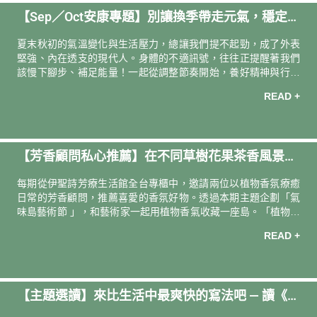
化空氣，他們也相信檸檬具有淨化靈魂的力量，直到現在，檸檬
【Sep／Oct安康專題】別讓換季帶走元氣，穩定、
依然是我們生活中不可或缺的重要果實。然而，現代人一提到檸
檬，常會聯想到清潔用品的廁所味，但其實這些清潔用品添加的
防護、再出發！
夏末秋初的氣溫變化與生活壓力，總讓我們提不起勁，成了外表
不是真正的檸檬精油，而是天然來
堅強、內在透支的現代人。身體的不適訊號，往往正提醒著我們
該慢下腳步、補足能量！一起從調整節奏開始，養好精神與行動
力，讓身心重新歸位。 ｜內建防護罩！做回自己的生活英雄｜ 鋼
READ +
鐵人蜂膠菁萃膠囊 營養補給推薦 ☛ 鋼鐵人蜂膠菁萃膠囊 換季時
節，身心不只容易疲憊，更需要一層由內而外的防護力。面對氣
溫變化與病毒威脅，讓「鋼鐵人蜂膠菁萃膠囊」為你打造提神與
防護兼具的「生活裝甲」！結合強化內在保護力的蜂膠萃取物，
【芳香顧問私心推薦】在不同草樹花果茶香風景中
搭配身為呼吸道守護者的紫錐花萃取粉，以及幫助調節體質、穩
固體內防禦的薑黃萃取物。特別適合長時間處於高壓與頻繁接觸
一起身心安好
每期從伊聖詩芳療⽣活館全台專櫃中，邀請兩位以植物⾹氛療癒
人群的你，讓你在忙碌與轉換之際
⽇常的芳⾹顧問，推薦喜愛的⾹氛好物。透過本期主題企劃「氣
味島藝術節 」，和藝術家⼀起⽤植物香氣收藏⼀座島。「植物香
氣」將成為突破時間與空間的橋梁，引領每個人找到這座存在於
READ +
記憶中的島，喚醒人與自然的深層連結。 揉合清新薄荷與花草
香，就像大地精靈隨行守護，在疲憊時灌注身心滿滿元氣與清新
能量。 —— 新光三越桃園站前店 陳彥佑 —— 芳香顧問・彥
佑私心推薦香氛好物 約翰森林JOHNRAY無理頭精油棒10ml ｜推
【主題選讀】來比生活中最爽快的寫法吧 — 讀《兩
薦理由｜ 「約翰森林精油棒系列」就像是隨身攜帶的迷你植物
園，植萃複方精油與親膚基底油的搭配，能隨時隨地安撫身心，
個夏天》