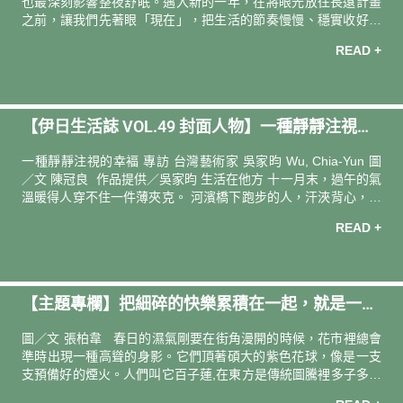
也最深刻影響整夜舒眠。邁入新的一年，在將眼光放往長遠計畫
之前，讓我們先著眼「現在」，把生活的節奏慢慢、穩實收好。
深夜滑手機？明明很累卻睡不著？收藏一份專屬你的「Lavender
READ +
Mood」，讓薰衣草調的入眠好物為你將幸運的紫色能量收進日
常，輕輕溫柔地陪伴新的一年清朗開展！ 左右滑動，點擊最貼近
↓↓↓ 你的深夜狀態 ↓↓↓ 穩睡實踐家 Lavender Mood 是延續被妥善
安放的陪伴 你知道什麼時候該慢下來，也習慣為自己留一段安靜
【伊日生活誌 VOL.49 封面人物】一種靜靜注視的
收尾的時間。該休息了，身體知道、心也自然跟著鬆開。這樣的
狀態其實不需要改變，你需要的，是延續、更好好地對待這
幸福｜專訪 台灣藝術家 吳家昀
一種靜靜注視的幸褔 專訪 台灣藝術家 吳家昀 Wu, Chia-Yun 圖
／文 陳冠良 作品提供／吳家昀 生活在他方 十一月末，過午的氣
溫暖得人穿不住一件薄夾克。 河濱橋下跑步的人，汗浹背心，一
陣風輕輕徐來，正好在膚上拂成舒爽的溫涼。單車輕快，散策三
READ +
兩，雲來雲去，陽光在樹隙路間，一下明一下晦的。 旅居紐約的
藝術家吳家昀，一身輕便而至，乍見她，有絲「偏差感」在心頭
漾開。腦中快速掠過她銜以多樣媒材，包括攝影、劇情電影與影
像裝置——去觸碰，去鋪陳，去滲透任何思索可能性的作品，不
【主題專欄】把細碎的快樂累積在一起，就是一種
免訝嘆，她看似纖瘦的身體內竟能迸發那麼龐大的能量。 對於
「移動」，不缺乏安全感的吳家昀相當熱衷，「如果有能力，我
圓滿｜一隅有花共同創辦人 張柏韋
圖／文 張柏韋 春日的濕氣剛要在街角漫開的時候，花市裡總會
希望在一地
準時出現一種高聳的身影。它們頂著碩大的紫色花球，像是一支
支預備好的煙火。人們叫它百子蓮,在東方是傳統圖騰裡多子多孫
的吉祥話，但在另一個語境裡，它擁有一個更直白、更令人動心