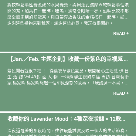
將較輕鬆隨性糖煮成的水果糖漿，與用法式濾壓壺較輕鬆隨性泡
開的茶，加乘在一起時，哇嗚，通常會眼睛一亮。滋味比較不那
麼全面周到的烏龍茶，與自帶奔放香味的金桔搭在一起時，繾綣
成有明亮香氣的舒服味道。泡起來微澀的紅茶碎茶，和甜美的草
謝謝這些禮物來到我家，謝謝這些心意，我玩得很開心。
莓搭在一起時，甜蜜鑽進那些原本疏鬆的風味縫隙之間，成為討
READ +
喜可愛的滋味，竟然連喝了好幾杯。
【Jan.／Feb. 主題企劃】收藏一份紫色的幸福感 C
herish A Little Purple Joy
紫色聞著就很幸福 ！ 從薰衣草紫色氣息，展開暖心生活感 伊 日
生 活 誌 Vol.49封 面 人 物 一種靜靜注視的幸福 專訪 台灣藝術
家 吳家昀 吳家昀想起一個印象深刻的故事，「我讀過一本書，講
述某人在前世的星球上的生活點滴，以及人類未來的走向⋯⋯我
READ +
平常幾乎是不做夢的人，但那晚我卻做了一個夢。整個夢境的色
調有點粉紅，又有點紫，不像是地球上的顏色，而那不是用眼睛
去感知，而是全部意識的籠罩。如果有一個世界是美好的、理想
的，應該就像那裡，人們做著自己喜歡且擅長的事，無需為了柴
收藏你的 Lavender Mood：4種深夜狀態 × 12款入
米油鹽、瑣碎俗務而奔波操勞，每個人都彼此相互支持、幫
助。」那彷彿幸福國度的粉紫之夢，讓她醒來後心情愉悅。 猶如
眠好物
深夜還醒著的那段時間，往往最能誠實反映一個人的生活節奏，
俗言，平