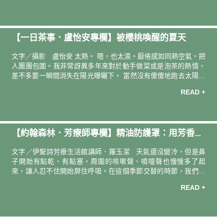
為身體的緊繃以及心理的壓力而讓自己的思考、溝通以及產能變
得降低很多。即便是自己喜歡的工作也會有精神與身體疲乏的時
候，所以我常常提醒自己需要起來走一走，換個地方呼吸一下。
【一日茶事．盧怡安專欄】被櫻桃喚醒的夏天
而且一天裡有 1440 分鐘，給自己 10 分鐘的時間好好地為自己沖
杯茶休息一下是需要的。 呼吸、聽水 按下煮水壺按鍵的這一刻
文字／攝影 盧怡安 太熱。 嗯，也太濕。厭倦感如同熱空氣，把
起，開通了電源，溫
人團團包圍。我非常訝異多年來對於動手做菜或是泡茶的熱情，
差不多要一瞬間消失在陽光曝曬下。 當然沒有傻傻地跑去太陽下
曝曬啦。但是不知道為什麼，今年夏天，一躲進冷氣房，手也像
READ +
貓一樣折好好的塞進自己肚子下，一點都不想拔出來泡茶做菜。
以往不管再睏，眼睛就算閉著，腦海中一出現市場裡堆疊得漂亮
的絲瓜，手指尖就會傳來微微的震動，彷彿已經拿好片刀，「朵
朵朵……」在砧板上將它們切成漂亮青綠帶奶白色的銀杏葉片那
【約翰森林．芳療師專欄】精油防護罩：用芳香療
樣。哎呀，不起床嗎？不管再慵懶，霧霧的晨光之間，耳邊幻聽
到自己拿熱水沖入蓬鬆乾爽的茶葉間時，「咻呼呼呼」的聲音，
法穩住每一次呼吸
文字／伊聖詩芳療生活館講師．羅玉潔 天氣還沒變冷，但是鼻
就會緩緩地起身，套上拖鞋開始動了
子開始有點乾、有點塞，周圍的咳嗽聲、噴嚏聲也慢慢多了起
來，讓人忍不住開始屏住呼吸。在這個季節交替的時節，我們比
任何時候都更需要一口安心的呼吸。而精油，就是那種無聲卻真
READ +
實存在的支持。為身體築起一道芳香防線，讓每一次呼吸之間，
都能感受到大自然的守護。 來自陽光的明亮能量檸檬 Lemon 早
在古埃及時期，人們便已經開始使用檸檬進行淨化，不僅用於淨