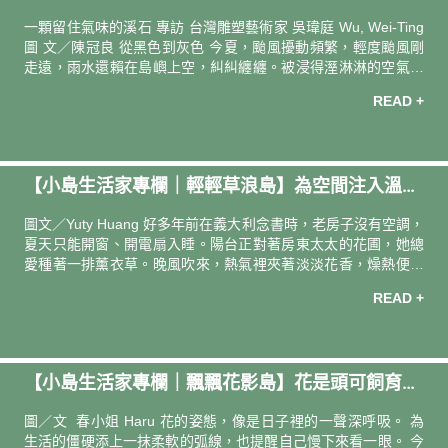
層次 香氣的靈感來自於「一日茶道．天使紅茶複方精
溪石—— 台灣雕塑藝術家 吳瑋庭 Wu, Wei-Ting
一顆留住氣味的溪石 專訪 台灣雕塑藝術家 吳瑋庭 Wu, Wei-Ting
圖 文／陳冠良 從黑色到灰色 今夏，颱風擾動頻繁，輕度颱風剛
走遠，雨水還賴在島嶼上空，糾糾纏纏。被浸得溼淋淋的空氣，
加之溽暑，被蒸騰出一股特殊的氣味，明顯的悶而窒重。 那早，
READ +
石雕藝術家吳瑋庭，一身素Ｔ赴約，白白淨淨，微單的眼皮底
下，是一雙炯然有神的目光。看起來易親近，似乎沒啥脾氣，文
文靜靜的，但小時候也許是太過於「好動」，還被老師誤以為是
「問題兒童」。 命途總是看似不經意，其實往往是暫掩在長草裡
【小島生活家專欄｜輕輕草浪島】為空間注入溫柔
的羊腸小徑。大概是盤算消耗精力，或可能鎮鎮躁動心性，吳瑋
庭虔誠習佛的老師，每天放學後都留他下來畫畫。持續畫了兩
好眠：薰衣草的日常應用 —— 植物風格師 Yuty Hu
圖文／Yuty Huang 好多年前在義大利念書時，老房子沒有空調，
年，老師也許嗅到
ang
夏天只能開窗、開電扇入睡。陽台正對著房東太太的花圃，她總
愛種著一排薰衣草。晚風吹來，熱氣裡夾著淡淡花香，燥熱便在
香氣中漸漸退去。那是我對植栽氣味最美好的記憶，對薰衣草溫
READ +
柔、療癒的印象也就這樣延續至今。 薰衣草原生於地中海氣候,香
氣清爽中帶點甘甜,內含的天然芳香成分 —— 乙酸沉香酯（linalyl
acetate）與沉香醇（linalool），已被證實能幫助放鬆神經、降低
焦慮，甚至改善睡眠品質，是公認的天然助眠好幫手。雖然薰衣
【小島生活家專欄｜飄飄花影島】花是頭可飼育的
草品種超過三十種，在歐洲相當容易種植，但在台灣濕熱的氣候
條件下，若想自行種植，除了水分管理，選對品種更
時間 —— 圖文創作者 春小姐 Haru
圖／文 春小姐 Haru 花的姿態，像是日子裡的一聲深呼吸。 為
生活的僵硬添上一抹柔軟的弧線，也提醒自己慢下來看一眼。 今