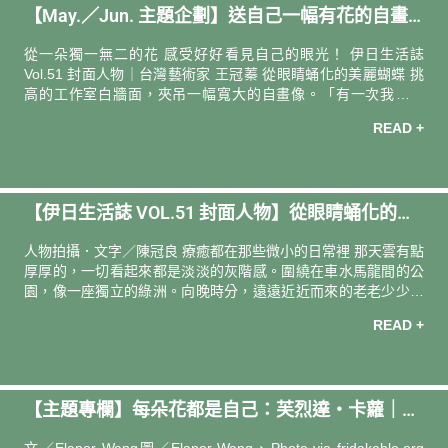
【May.／Jun. 主題企劃】送自己一幅有花的自畫
伊聖詩芳療生活館 cosmescents（@cosmescents）分享的貼
像
從一朵獨一無二的花 感受好好看見自己的眼光！ 伊日生活誌
Vol.51 封面人物｜台灣藝術家 王冠蓁 從眼睛蛹化的美麗蝴蝶 挑
高的工作室白牆面，夾吊一幅寬大的自畫像。「有一次我去爬
山，在步道半途，同伴說有一隻蝴蝶停在我髮際。我沒在意，繼
READ +
續走。一段路之後，風來了，牠就飛走了。那是我一直很想記下
來的一個時刻。這次關於自畫像的主題，讓我想到我跟那蝶之間
很近的距離，也有點延伸連結到我所意識的創作者與觀賞者之
間，那種短暫靠近碰觸的關係。」 那幅畫，走在林間的女孩右眼
【伊日生活誌 VOL.51 封面人物】從眼睛蛹化的美
上，停駐一隻褐色的蝶。我在想，當年被縫合住的眼，若是一枚
蛹，如今已是經過疼痛脫殼，美麗翩翩的蝶。 完整專訪文章 主題
麗蝴蝶｜專訪 台灣藝術家 王冠蓁
人物拍攝．文字／陳冠良 療癒都在那些微小的日常裡 那天雲有點
專欄 〈與花朵一起綻放〉
厚厚的，一切看起來都是淡淡的灰階感。圍繞在車水馬龍間的公
園，像一座獨立的綠洲。向晚時分，遠遠近近而來的老老少少，
皆能在一日將盡時獲得一方嬉鬧休憩的角落。長髮高高紮成雙馬
READ +
尾，一身紫芋色連身裙的藝術家王冠蓁，在溜滑梯，在盪鞦韆，
在砂礫上，來來回回跑著戲著笑著，歡樂得大孩子似的她，混在
一群奔竄的小孩堆裡毫不違和。 透過鏡頭看著，油然而生一絲
熟悉感。原來她儼然就是自己筆下在各式各樣日常情境的群像
【主題專欄】每朵花都是自己：芙烈達・卡蘿｜策
們，將要遇見什麼、發生什麼都沒有關係般，那麼無拘無束於當
下，盡情於當下，享受當下，活在當下。如此融入環境的王冠
展人 王欣翮