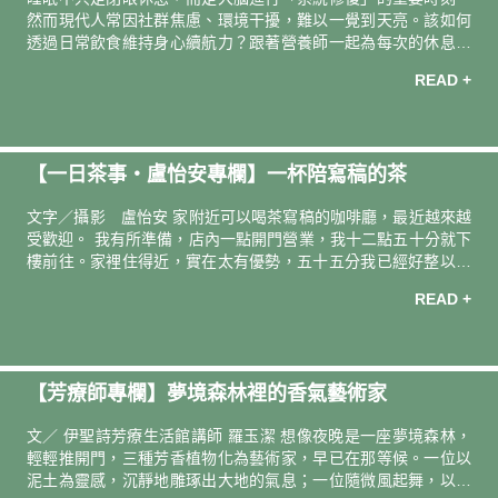
就像是繪出專屬
然而現代人常因社群焦慮、環境干擾，難以一覺到天亮。該如何
透過日常飲食維持身心續航力？跟著營養師一起為每次的休息加
分。 ｜推動放鬆的睡前開關｜ 睡 美 人 晚 安 膠 囊 讓身體逐步進
READ +
入深層休息，不再只是「閉眼躺著」，而是真正獲得穩定睡眠。
天然發酵的 GABA（γ- 胺基丁酸）能安撫緊繃情緒；「香蜂草萃
取物」則協助調節壓力，安定夜裡翻來覆去的心神。 → 營養補
給．好眠推薦 ｜維持專注力的雙效補給｜ 好 時 光 念 念 膠 囊 長
【一日茶事・盧怡安專欄】⼀杯陪寫稿的茶
時間專注在 3C 螢幕前，壓力與疲勞容易影響睡眠，甚至削弱記
憶力。有「印度人蔘」之稱的南非醉茄，能調節壓力、穩定精
文字／攝影 盧怡安 家附近可以喝茶寫稿的咖啡廳，最近越來越
受歡迎。 我有所準備，店內一點開門營業，我十二點五十分就下
樓前往。家裡住得近，實在太有優勢，五十五分我已經好整以暇
地在門口等著。身邊三三倆倆，打扮得很年輕的女孩兒們，也已
READ +
經在等。我慶幸她們都不搶也不爭，站得離門口稍有一段距離，
很有禮貌。 店門一開，我是站得離門口最近的，店員迎來便輕聲
地問：「有訂位嗎？」啊，有訂位嗎，有訂位嗎，有訂位嗎？沒
有。我嘴巴開開地看著有禮貌、有訂位的女孩們一一魚貫入席，
【芳療師專欄】夢境森林裡的香氣藝術家
然後店內七桌已經滿是她們的微笑。 收起下巴，只能回家。所幸
回家也只是五分鐘的事。 家裡不能寫稿嗎？當然也是可以。窗景
文／ 伊聖詩芳療生活館講師 羅玉潔 想像夜晚是一座夢境森林，
嘛，沒有咖啡店落地窗外的那麼寬
輕輕推開門，三種芳香植物化為藝術家，早已在那等候。一位以
泥土為靈感，沉靜地雕琢出大地的氣息；一位隨微風起舞，以溫