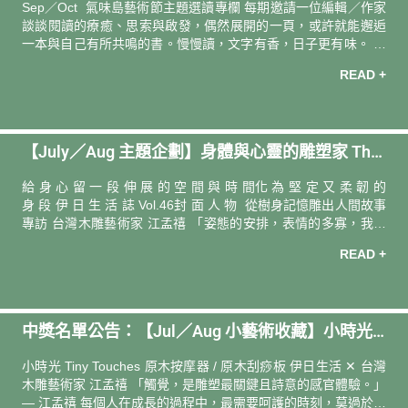
Sep／Oct 氣味島藝術節主題選讀專欄 每期邀請一位編輯／作家
成為家人朋友都喜歡、生
談談閱讀的療癒、思索與啟發，偶然展開的一頁，或許就能邂逅
一本與自己有所共鳴的書。慢慢讀，文字有香，日子更有味。 導
讀人．撰文 ―― 創作者 馬尼尼為 當期選書 ――《兩個夏天》佐
READ +
野洋子、谷川俊太郎 《兩個夏天》裡同一個題目兩位作家的發
揮，佐野洋子對決谷川俊太郎。我難免偏好佐野洋子多些。總覺
得谷川的較假，但假的不無一種折服人口吻。我感覺他寫的是假
的，那個「我」不是真的他；「那個夏天，我不想活。雖然也不
【July／Aug 主題企劃】身體與心靈的雕塑家 The
是想死，就是覺得活著好麻煩，原因不清楚。」但又覺得他必是
寫出了某些人的心聲；「我想我一定能夠活下去。想變得更健
Aesthetics of Body & Soul
給 身 心 留 一 段 伸 展 的 空 間 與 時 間化 為 堅 定 又 柔 韌 的
康，想被誰所愛，想
身 段 伊 日 生 活 誌 Vol.46封 面 人 物 從樹身記憶雕出人間故事
專訪 台灣木雕藝術家 江孟禧 「姿態的安排，表情的多寡，我通
常傾向於降低觀看者「進入」的門檻為主要考量。過度的表現，
READ +
會讓作品成一個「他者」，無法讓人順利投射自己而產生共鳴。
要留點空間餘地，一點『鬆弛感』就是必須的。」製造一絲曖昧
模糊，就代表了可能性，而抽象的即提供了隨意指涉的自由度。
完整專訪內容 ○ ● ○ 主 題 專 欄 本期專欄邀請 2 位與身體一起工
中獎名單公告：【Jul／Aug 小藝術收藏】小時光
作的職人，如何透過檀香穩定心神，及薄荷激發活力的氣息間與
自己對話，並雕塑
原木按摩器／刮痧板（feat. 江孟禧）
小時光 Tiny Touches 原木按摩器 / 原木刮痧板 伊日生活 ✕ 台灣
木雕藝術家 江孟禧 「觸覺，是雕塑最關鍵且詩意的感官體驗。」
— 江孟禧 每個人在成長的過程中，最需要呵護的時刻，莫過於尚