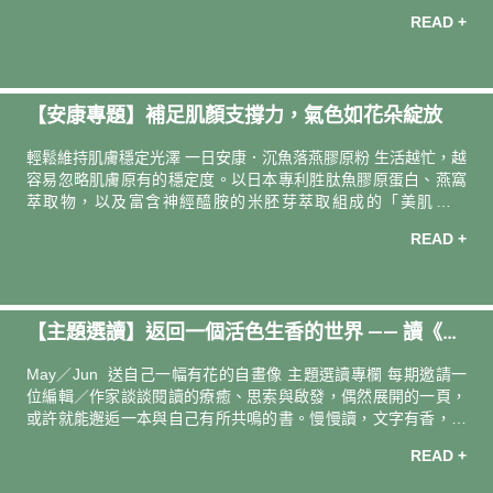
陪你卸下角色、整理內在，依蘭依蘭提醒你停下來享受生活、愛
READ +
自己。在香氣的引領下，每一次呼吸，都能找回平靜、溫暖與自
信，重新感受生活的美好。
【安康專題】補足肌顏支撐力，氣色如花朵綻放
輕鬆維持肌膚穩定光澤 一日安康．沉魚落燕膠原粉 生活越忙，越
容易忽略肌膚原有的穩定度。以日本專利胜肽魚膠原蛋白、燕窩
萃取物，以及富含神經醯胺的米胚芽萃取組成的「美肌金三
角」，作為日常補給，每日兩包，為肌膚補回所需養分。極小分
READ +
子膠原蛋白由內而外支持膚況，打造細緻膚質，維持澎潤與彈
性，也讓氣色慢慢透出自然的明亮。 了解更多，讓肌膚心情都發
光 〈安心安康相談室〉 許多女性在工作與家庭之間來回切換，好
好照顧自己的時間被長期壓縮。隨年齡增長，膠原蛋白的合成逐
【主題選讀】返回一個活色生香的世界 —— 讀《感
漸跟不上流失，肌膚的支撐力也隨之改變。營養師指出，肌膚彈
性減弱與氣色黯淡，往往是最先被察覺的變化。 四大養膚營養
官之旅》
May／Jun 送自己一幅有花的自畫像 主題選讀專欄 每期邀請一
素，為肌顏狀態打底 想在忙碌的日常維
位編輯／作家談談閱讀的療癒、思索與啟發，偶然展開的一頁，
或許就能邂逅一本與自己有所共鳴的書。慢慢讀，文字有香，日
子更有味。 導讀人．撰文 ―― 編輯 林圃君當期選書 ――《感官
READ +
之旅》黛安．艾克曼專欄企劃 ―― 李佳儒／書籍攝影 ―― 陳冠
良 春分後，事物運行的手腳變得利索。 原本一直被自己收納在深