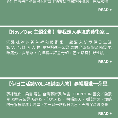
多位台灣與日本藝術家於臺中儒考棚展開難得聯展「歡迎光臨氣
味美術館」。當年末的恍惚如夢與展望新年的氛圍瀰漫，想請你
READ +
預留一份期待，迎接將於 2026 隆重推出的「香氛噴霧」系列新
品。 票選 4 款夢境主題香氛 入手獨家晚安好物 ** 票選活動已結
束．感謝參與！** 到場觀展之餘，邀請你跟隨陳雲創造的 4 款夢
境香氛指引，選出最鍾意的一款氣味。完成投票即可獲得「一日
【Nov／Dec 主題企劃】帶我走入夢境的藝術家 Dr
茶道好眠選品抽獎資格」與「伊聖詩芳療生活館專櫃／伊日好生
活．伊日生活官方商城優惠券」，以及限量收藏「陳雲聯名香氛
eam Begins With Painting & Scent
沉 浸 植 物 的 芬 芳 裡 和 藝 術 家 一 起 潛 入 夢 境 伊 日 生 活
卡（展場限
誌 Vol.48封 面 人 物 夢裡飄進⼀朵雲 專訪 台灣藝術家 陳雲 氣
味無形，夢懸浮，而陳雲以詩意奇幻，甚至略有狂野性感的筆
觸，將之撈捕。 「我聞到一種氣味就產生一種氛圍，而那會引發
READ +
一個很明確的色票。當我可以為每一款香氣調出專屬的色票，就
運用這概念到作品的表現形式上。」於是嗅覺和視覺就在畫作的
內與外、虛與實間，搭配出迥然的感官組合，融疊出影影綽綽，
夢的片段。 完 整 人 物 專 訪 主 題 專 欄 〈睡眠優先，但人生很
【伊日生活誌VOL.48封面人物】夢裡飄進⼀朵雲
忙〉邀請 2 位不同領域的創作者們分享「想睡卻睡不著」的經
驗，以及理想的睡前儀式。如
｜專訪 台灣藝術家 陳雲 CHEN YUN
夢裡飄進一朵雲 專訪 台灣藝術家 陳雲 CHEN YUN 圖文／陳冠
良 風中有朵雲 時序秋，但未入秋。 拍攝那天，烈陽當頭，熾熱
的光狠狠曝灑北海岸，無一絲一縷秋日氣息。天際深深淺淺暈抹
著大塊大塊的藍，僅見的一綹白，是藝術家陳雲穿行漫遊在山
READ +
嶺，在海濱的飄逸身影。 躁躁亂風中的陳雲，似動猶靜，一如其