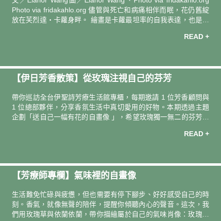
文／Elanor Wang圖／Elanor Wang、Photo via fridakahlo.org
蓁，彷彿隨遇而安，「自然而癒讓我想起
Photo via fridakahlo.org 儘管與死亡和病痛相伴而眠，花仍舊綻
放在芙烈達・卡蘿身畔。 繪畫是卡蘿最坦率的自我表達，也是充
盈她日常的方法，其中最頻繁畫的就是自畫像。她自承常常感到
READ +
孤獨，而最了解自我的人就是她自己，這些以自身為主角的繪畫
不單是卡蘿想要傳達給世人的形象，更是她內心的映照。 卡蘿往
往身著華麗的特華納（Tehuana）風格，頭上或身畔裝飾著花；
如此穿搭風格，不單回應她的母系血緣，彰顯著她對於墨西哥國
【伊日芳香散策】從玫瑰注視自己的芬芳
族的熱愛和對歐洲殖民者的抗拒，還能掩蓋她受到損傷的身體，
至或她的生
帶你巡訪全台伊聖詩芳療⽣活館專櫃，每期邀請 1 位芳香顧問與
1 位總部夥伴，分享⾹氛生活中真切愛用的好物。本期透過主題
企劃「送⾃⼰⼀幅有花的⾃畫像 」，希望玫瑰獨一無二的芬芳能
量，讓每一位女性都可以好好地注視⾃⼰。本期巡訪，新光三越
READ +
台南新天地．伊聖詩芳療生活館專櫃：黃色磁磚暖調與古傢俱般
的沉穩木色，營造典雅而和諧的感官氣氛，正適合優雅試香。
【芳療師專欄】氣味裡的自畫像
生活難免忙碌與疲憊，但也需要有停下腳步、好好感受自己的時
刻。香氣，就像無聲的陪伴，提醒你傾聽內心的聲音。這次，我
們用玫瑰草與依蘭依蘭，帶你描繪屬於自己的氣味肖像：玫瑰草