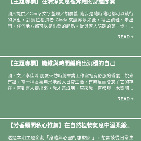
【主題專欄】在清涼氣息裡奔跑的身體節奏
煦，如暴雨一樣猛烈。要感受諾蘭宇宙的壯闊，當然只能去IMAX
巨幕廳，眼花撩亂的剪接、磅礴的聲光特效建構的顛倒夢想，如
圖片提供／Cindy 文字整理／胡展義 跑步是隨時隨地都可以執行
露亦如電
的運動，對馬拉松跑者 Cindy 來說亦是如此，換上跑鞋、走出
門，任何地方都可以是出發的起點。從與家人陪跑的第一步，到
如今獨自訓練與參賽，每一段路，都是她與身體建立節奏的過
READ +
程。「有時過程中感到身體與心很累、很亂，但好像只要聞到一
陣清涼香氣或涼風吹拂過，身心就會醒過來。」 用肢體雕塑身心
平衡 長年學舞的 Cindy，讓她在跑步中更能掌握身體的律動。
「馬拉松雖然大多仰賴雙腳，但其實更需要身體不同部位的共同
【主題專欄】纖維與時間編織出沉穩的自己
配合。」對擺臂的幅度、核心的穩定、落腳時的重心等細節的重
視，都能讓跑步的過程更加省力。而每次的暖身跟收操，都是為
圖、文／李佳玲 朋友來訪時總會説工作室裡有舒服的香氣。說來
了重新找回四肢的協
有趣，當一種香氣無形地融入日常生活，有時反而會忘了它的存
在。直到有人提出來，我才意識到，原來我一直都與「木質調」
生活著。除了工作室裡有不少木頭家具，空氣中時常飄著點燃的
READ +
檀香，連我身上的香水也多是木質調。織品創作時需要讓內心沉
穩下來，讓我心中的節奏與時間一起流動，一層一層堆積出作品
獨特的底蘊與張力，就像檀香渾厚的香氣，也是隨著時間堆積而
來的。 圍繞著織物的工作是幸福的。它們又柔又細緻，每當看著
【芳香顧問私心推薦】在自然植物氣息中溫柔鍛鍊
手指牽引細細的針線來回穿梭，在布上跳舞的模樣，呼吸也不自
覺跟著緩慢下來，就像為自己舉行一場調頻儀式一樣。 選擇
身心
透過本期主題企劃「身體與心靈的雕塑家 」，想談談從日常生
「軟」作為創作的語言，是我面對世界的一