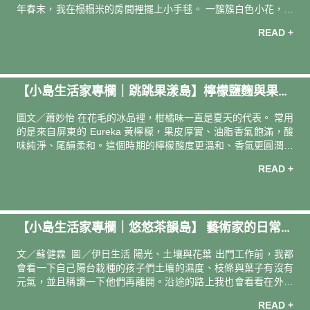
年春末，我在榻榻米的房間裡擺上小手毬。 一簇簇白色小花，青
綠葉面隨自然的流線在陽光下輕輕晃動。枝幹有近八十公分長，
READ +
買回家的路上手又空不出來，只好塞進後背包。從包裡探出頭的
花，在夕陽中搖晃，像極了走在城市童話裡的人。 愛上在路上看
花，是這兩三年的事。 從台北市回鄉下老家時，會駐足於不起眼
的咸豐草綻放的小白花，和老公寓門前的桃紅九重葛。盛夏的東
【小島生活家專欄｜跳跳果漾島】檸檬鹽麴與果香
京老住宅區，沿路則經常看見花型如煙火般綻放的百日紅，和花
瓣如風車的藍雪花，帶著水藍的淺紫色，透著輕盈與清涼感。 花
陽光的療癒練習—— 「花毛かき氷喫茶」主理人 蕭
圖文／蕭妙怡 在花毛的冰品裡，柑橘味一直是夏天的代表。 常用
自然地生長、彎曲、綻
妙怡
的是來自屏東的 Eureka 黃檸檬，果皮厚實、油脂香氣飽滿，酸
味純淨、尾韻柔和。這個時期的檸檬酸度更溫和、香氣更圓潤，
還多了一點果實的甜味。透過溫濕度控制與貯藏氣體調控，綠皮
READ +
會慢慢轉為黃皮，風味也變得柔和圓潤。 花毛專注在果物發酵，
因為它像是時間的風味，季節分明。 我最常用的發酵媒介是米麴
——它是用蒸熟的米培養麴菌發酵而成，帶著淡淡米香與天然的
甜味，能分解食材中的澱粉與蛋白質，釋放出更細膩的香氣與旨
【小島生活家專欄｜悠悠茶韻島】 藝術家的日常：
味。當米麴遇上檸檬時，鹽會先幫果皮釋放精油與香氣，米麴再
把酸味打磨得更溫潤，讓檸檬的清亮多了幾分鹹甘與厚度。這種
從茶開始的內在練習 —— 金工藝術家／茶師 蘇健霖
文／蘇健霖 圖／伊日生活 陽光、土壤與花葉 出門工作前，我都
不急不緩的釀造，就像把陽
會看一下自己陽台栽種的孩子們土壤的濕度、枝條與葉子有沒有
元氣，並且稱讚一下他們再離開。沿途的路上我也會看看在外面
植物們與陽光下的身影與姿態，這些都讓我感到幸福與愉悅，為
READ +
接下來的工作動能儲值。 人在沒有規律休息的情況下，很容易因