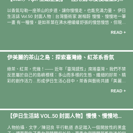
和菊花搭配起來，能讓春神微笑的一個什麼茶。 沒有想出來答
山 Slowly, Like Tea, Like Aroma
以香氣勾勒⼀座茶⼭的步道，讓你慢慢走，也能充滿⼒量。 伊日
案，不過，找出了有一陣子沒有喝的年
生活誌 Vol.50 封面人物｜台灣藝術家 謝榕蔚 慢慢、慢慢地一筆
一畫 有一種慢，是如茶葉在沸水裡緩緩舒張的慢悠慢悠，但現代
社會光速，對於我們跟著失速的心而言，那幾乎是可望不可及的
READ +
理想。 謝榕蔚回憶還是上班族彼時，「如果下一刻要斷氣了，回
首看忙碌的東西其實都不重要，真正重要的都被推得很後面。蔣
勳老師說過『忙』就是一個心，再加一個亡，過忙，心就亡了，
就感受不到世界了。偶爾忙到黃昏抬頭看天空，那個暫停的瞬
伊美麗的茶山之島：探索臺灣綠、紅茶系香氛
間，很療癒，就好像跟世界又重新接軌，有點小小的感動。」 完
整專訪文章 主題專欄 〈平常心，不急就不慌〉 有穩實的群山守
綠茶、紅茶，兜幾！—— 近年「臺灣感性」席捲臺灣，我們不禁
候，有隨性的好茶陪
反思屬於自己的島嶼模樣：多山而多樣的生態、纖細的好茶、精
彩的創作活力…形成伊日生活心目中，茶香與藝術共譜「美麗的
茶山之島」。靈動之春正適合感性，而感性只需要一個小小的契
READ +
機指引：邀請你依循喜愛的茶色、茶香，探索這座茶山之島！讓
身心與肌膚，跟隨心情和腳步，自然抵達萃於一葉好茶的清嫩純
淨。
【伊日生活誌 VOL.50 封面人物】慢慢、慢慢地⼀
筆⼀畫｜專訪 台灣藝術家 謝榕蔚
人物拍攝．文字／陳冠良 平行軌道 赤足踏入一個開放性的黑盒