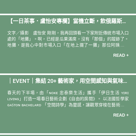
攝影 ―― 陳冠良 從韓劇《大都會的愛情法》開始認識朴相映這
位作家，看完劇集後太喜歡，又回過頭去找原著《在熙，燒酒，
我，還有冰箱裡的藍莓與煙》來拜讀，自此成為他的讀者，開始
【一日茶事．盧怡安專欄】當機立斷，飲俄羅斯果
回頭去尋找他的作品來一一補完。日前在出發去北歐旅行前，見
他在臺灣發行了新書《純度 100% 的休息》，光看書
茶
文字／攝影 盧怡安 剛剛，我再回頭看一下家附近傳統市場入口
處的「地攤」。啊，已經是瓜果滿席，沒有「那個」的蹤跡了。
地攤，是我心中對市場入口「在地上擺了一攤」那位阿姨的縮
寫。她的攤子上經常有少見的野菜，龍葵、艾草、鼠麴草等等。
READ +
看起來像是自己家種的，式樣很多，量不多。我總是在過馬路之
前，就隔著馬路猛看她今天的收穫。很期待、很好奇。 但一過馬
路靠近攤子時，我馬上要把我那些垂涎的表情收進口袋裏。也許
是少見的野菜，不怎麼受到附近主婦的青睞，又或者是阿姨的習
｜EVENT｜集結 20+ 藝術家，用空間感知與氣味想
慣；每次我說要買一把，她就要硬塞兩把、三把到袋子裡，欸，
也沒有要算我便宜，滿天喊了一個三倍價硬要我買。我都要裝得
像打造《自由的房間》​
春天的下半場，由「ɴᴏᴋᴇ 忠泰樂生活」攜手「伊日生活 ʏɪʀɪ
一副冷冷的，「這樣就好。」否則她總是
ʟɪᴠɪɴɢ」打造一場春日藝術企劃《自由的房間》。 以法國哲學家
ɢᴀꜱᴛᴏɴ ʙᴀᴄʜᴇʟᴀʀᴅ 「空間詩學」為靈感，讓觀眾穿梭在藝術、氣
味與生活選品間，探索對棲居的想像，以及察覺人與空間的無限
READ +
可能。隨著香氣的指引，在城市日常，尋得讓身心暫時休憩與停
駐的地方 。 春日藝術企劃《自由的房間》 日期｜
𝟤𝟢𝟤𝟨.𝟢𝟧.𝟣𝟤（二）～ 𝟢𝟨.𝟢𝟣（一）​ 地點｜ɴᴏᴋᴇ 忠泰樂生活​ 地
址｜臺北市中山區樂群三路 𝟤𝟢𝟢 號 在 Instagram 查看這則貼文