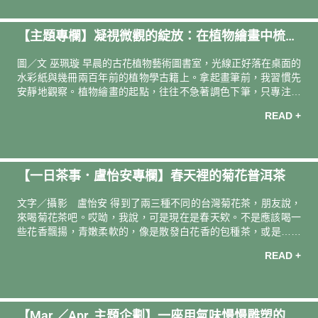
處的代辦事項，像被考古學家奮力一挖，不知道究竟要討誰開心
似的，接連出土——然後一件件在行事曆中佔據 C位，斗大的字
【主題專欄】凝視微觀的綻放：在植物繪畫中梳理
眼，都是和自己有關的活物。 例如甲狀腺，被錯置在脖子裡的蝴
蝶。我去醫院請醫生捉蝴蝶，並暗禱他或許能呈現一種觀賞或評
自我｜植物繪師 巫佩璇
圖／文 巫珮璇 早晨的古花植物藝術圖書室，光線正好落在桌面的
析的角度
水彩紙與幾冊兩百年前的植物學古籍上。拿起畫筆前，我習慣先
安靜地觀察。植物繪畫的起點，往往不急著調色下筆，只專注於
長時間的凝視。 每一朵花都具備專屬的幾何結構與生長邏輯。譬
READ +
如鳶尾，當藍紫色旗瓣優雅聳立，垂瓣上覆著細密如織的黃色紋
路，那隱藏在瓣化花柱下、緊貼著花藥的精巧柱頭，是如此隱密
而深邃。這些看似艱澀的植物分類特徵，在觀察中，都化為一場
充滿驚喜的探索。 將客觀的科學細節一筆一畫落在畫紙上，需要
【一日茶事．盧怡安專欄】春天裡的菊花普洱茶
極度純粹的定力。在反覆比對比例、暈染色彩的過程裡，外界喧
囂自然褪去，留下的只有全然的專心致志，以及筆尖游走於紙張
文字／攝影 盧怡安 得到了兩三種不同的台灣菊花茶，朋友說，
的細微聲響。 植物的生長節奏，是
來喝菊花茶吧。哎呦，我說，可是現在是春天欸。不是應該喝一
些花香飄揚，青嫩柔軟的，像是散發白花香的包種茶，或是……
「欸？菊花不是也是花嗎？」朋友說。啊，也是啦。雖然菊花的
READ +
香味對我來說，帶著許多陽光充分曬過的、在腦海中浮現橘黃色
調的氣味。夏末的時候喝，很有向晚時在陽光沙灘吹風的氣氛。
冬天的時候喝，很有陽光曬下來暖暖的感覺。春天是，喝青綠色
調的、淺金色調的茶，的季節。 「不管啦。」哎呀，如果是這樣
【Mar.／Apr. 主題企劃】一座用氣味慢慢雕塑的茶
的話……，我一邊無語，一邊在這邊、那邊的茶櫃巡迴，想找到