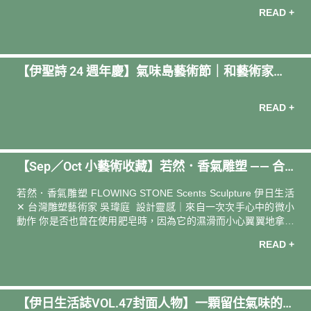
柔的節奏安撫心緒；一位散發木質的溫潤香氣，用靜默勾勒出寧
READ +
靜與夢境。 在他們的引領下，一步一步，走入屬於自己的夢境。
大地的沉香師 廣藿香 Patchouli 廣藿香喜愛溫暖濕潤的熱帶氣
候，主要產地集中在印度和印尼。它的外形與薄荷相似，因此也
被稱為「印度薄荷」。與薄荷不同的是，新鮮的廣藿香葉片搓揉
【伊聖詩 24 週年慶】氣味島藝術節｜和藝術家⼀
時幾乎沒有香氣，必須在採收後經過發酵，才能散發出特有的濃
郁香氣。 廣藿香精油擁有濃厚的泥土氣息，帶著葉片的芬芳，氣
起⽤植物香氣收藏⼀座島
味兩極，不是深受喜
READ +
【Sep／Oct 小藝術收藏】若然．香氣雕塑 —— 合
作藝術家 吳瑋庭Wu, Wei-Ting
若然．香氣雕塑 FLOWING STONE Scents Sculpture 伊日生活
✕ 台灣雕塑藝術家 吳瑋庭 設計靈感｜來自一次次手心中的微小
動作 你是否也曾在使用肥皂時，因為它的濕滑而小心翼翼地拿起
與放下？想像肥皂正要滑落時，因為桌面產生的靜摩擦力而恰好
READ +
停住，那一刻的不確定與安穩之間，成為設計語彙的起點。 造型
上以「圓潤」為核心，像是經過使用後，自然去除尖銳稜角的肥
皂。從手的抓握弧度出發進行素描，反覆調整重心配置，讓物件
即使看似失衡，卻能穩定地停留在桌面——這是視覺與物理之間
【伊日生活誌VOL.47封面人物】一顆留住氣味的
的一種動態平衡美學。 香氣選擇｜天使紅茶 × 熟悉與回復的雙重