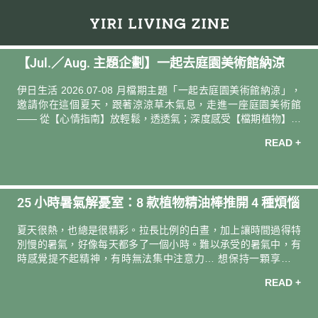
【Jul.／Aug. 主題企劃】⼀起去庭園美術館納涼
伊日生活 2026.07-08 月檔期主題「一起去庭園美術館納涼」，
邀請你在這個夏天，跟著涼涼草⽊氣息，走進⼀座庭園美術館
—— 從【⼼情指南】放輕鬆，透透氣；深度感受【檔期植物】薄
荷的草本涼感；好好地【⾝⼼保養】紓解煩悶緊繃
READ +
25 小時暑氣解憂室：8 款植物精油棒推開 4 種煩惱
夏天很熱，也總是很精彩。拉長比例的白晝，加上讓時間過得特
別慢的暑氣，好像每天都多了一個小時。難以承受的暑氣中，有
時感覺提不起精神，有時無法集中注意力… 想保持一顆享受的
心，邀請你拿起精油棒，隨時、隨身推開植感芬芳，把夏季的 25
READ +
小時過得清清爽爽！