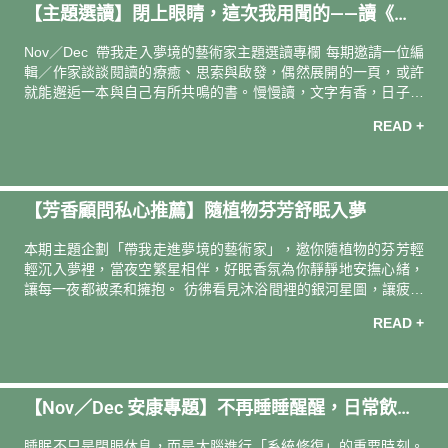
【主題選讀】閉上眼睛，這次我用聞的——讀《香
彩。步入30歲後的某天，突然發現深夜時鐘消失了。我開始無法
支撐起熬夜工作後的迷茫，像是宿醉略帶朦朧的視線與腦霧。人
氣炸彈》
Nov／Dec 帶我走入夢境的藝術家主題選讀專欄 每期邀請一位編
們把這樣的轉變咎責於年紀
輯／作家談談閱讀的療癒、思索與啟發，偶然展開的一頁，或許
就能邂逅一本與自己有所共鳴的書。慢慢讀，文字有香，日子更
有味。 導讀人．撰文 ―― 詩人 陸穎魚當期選書 ――《香氣炸
READ +
彈》陳依文 時下年輕男女喜歡塗抹香水，可能是想增強自信與魅
力，可能是想展現個人獨特品味，也有可能純粹想讓自己藉由香
氣感受幸福和愉悅。若我用深具詩意的、曖昧的、奧妙的話來
說，香水是隱形的保護色，是面對世界的一種無聲語言，它渴望
【芳香顧問私心推薦】隨植物芬芳舒眠入夢
隱藏，也渴望吐露，於是我們再次證明，矛盾是人類本性，但矛
盾存在讓人依戀的吸引力。 我有時覺得，詩人也像調香師，詩人
本期主題企劃「帶我走進夢境的藝術家」，邀你隨植物的芬芳輕
運用不同詞彙意象表達各
輕沉入夢裡，當夜空繁星相伴，好眠香氛為你靜靜地安撫心緒，
讓每一夜都被柔和擁抱。 彷彿看見沐浴間裡的銀河星圖，讓疲憊
身心隨聖木大地香氣與水流輕輕散去。 芳香顧問／統一時代百貨
READ +
台北店．張馨尹私心推薦香氛好物 約翰森林 JOHNRAY 伯利恆之
星沐浴膠 500ml ｜ 推 薦 理 由 ｜ 約翰森林的「伯利恆之星系
列」，彷彿將日常洗沐化作一場星空下的療癒儀式。 集結乳香、
沒藥與廣藿香精油，舒緩壓力、潤澤肌膚，更融合雲母成分，帶
【Nov／Dec 安康專題】不再睡睡醒醒，日常飲食
來微微星光般的洗沐保養體驗。我最喜歡「伯利恆之星沐浴
膠」，沐浴時撲鼻而來的聖木大地香氣，如銀河般流淌於身心，
維持好眠續航力 !
睡眠不只是閉眼休息，而是大腦進行「系統修復」的重要時刻。