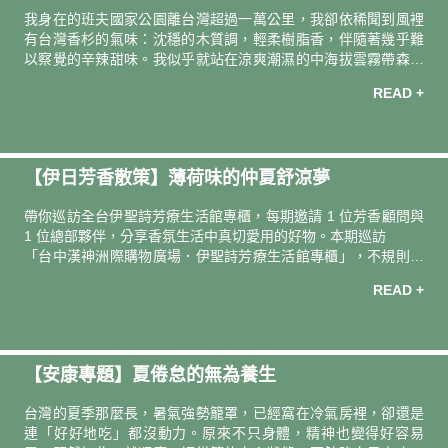
山者．作家 山女孩 Kit
我身在的班夫國家公園離台灣超過一萬公里，我卻依稀聞到風裡
有台灣香杉的氣味：沈穩的木質調，輕柔樹脂香，伴隨著幾乎難
以察覺的辛辣甜味。我似乎就站在涼爽潮濕的中海拔雲霧帶森林
中，風偶爾將密密層疊的樹梢分開，帶著濕氣的陽光就如波浪般
READ +
傾瀉覆蓋在我的肌膚。
【伊日芳香散策】薄荷味的仲夏舒涼夢
帶你巡訪全台伊聖詩芳療⽣活館專櫃，每期邀請 1 位芳香顧問與
1 位總部夥伴，分享⾹氛生活中真切愛用的好物。本期巡訪
「台中漢神洲際購物廣場．伊聖詩芳療生活館專櫃」，不規則圓
角木櫃鬆散擺置，帶來輕盈呼吸的現代感，也是一座座清涼芬芳
READ +
的避暑氣味島。透過主題企劃「一起去庭園美術館納涼 」，讓我
們重新感受，經典清新草本「薄荷」，領銜主演的仲夏舒涼夢。
【安康專題】夏倦怠的無為養生
台灣的夏季那麼長，暑氣強勢籠罩，已經窩在冷氣房裡，卻還是
連「好好地吃」都沒動力。原來不只身體，精神也變得好容易