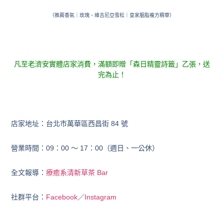
（推薦香氣｜玫瑰、維吉尼亞雪松｜皇家胭脂複方精華）
凡至老濟安實體店家消費，滿額
即贈「森日精靈詩籤」乙張，送
完為止！
店家地址：台北市萬華區西昌街 84 號
營業時間：09：00 ～ 17：00（週日、一公休）
全文報導：
療癒系清新草茶 Bar
社群平台：
Facebook
／
Instagram