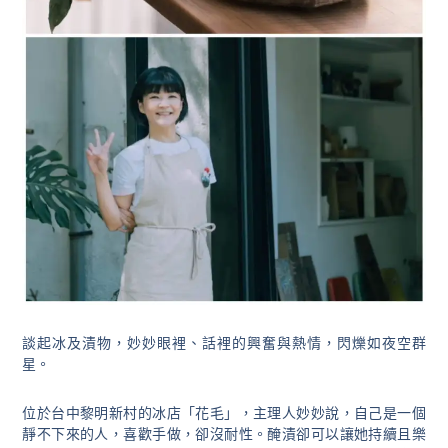
談起冰及漬物，妙妙眼裡、話裡的興奮與熱情，閃爍如夜空群
星。
位於台中黎明新村的冰店「花毛」，主理人妙妙說，自己是一個
靜不下來的人，喜歡手做，卻沒耐性。醃漬卻可以讓她持續且樂