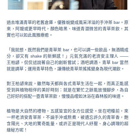
過去堆滿青草的老舊倉庫，優雅蛻變成風采洋溢的手沖茶 bar。原
來，阿嬤或更早時代，顏色暗黑、味道青澀微苦的青草茶飲，其
實也可以如此風雅療癒。
「我就想，既然我們是青草茶 bar，也可以調一些飲品，無酒精成
分，卻又有 shake 的新鮮感！」元氣充滿的老濟安主理人 ——
王柏諺，侃侃述說著自己的創新嘗試；酒吧調酒，青草 bar 當然
就是調草；運用青草特色，讓傳統青草茶搖搖變身為現代潮飲。
對王柏諺來說，雖然每天都與各式青草生活在一起，而真正能感
受到與植物相伴的美好時刻：就是在繁忙之餘能放慢腳步，為自
己好好的搭配一壺青草茶飲，慢慢品嚐如沐浴在森林般的味道。
植物是大自然的禮物，五感皆宜的全方位感受。坐在吧檯前，來
一杯老濟安青草茶，不論手沖或熬煮，被遺忘許久的青草香，飽
含陽光、大地的驚奇能量，或許正是現代人紓壓、身心調理的超
級秘方呢！