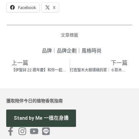
Facebook
X
文章標籤
品牌
｜
品牌企劃
｜
風格時尚
上一篇
下一篇
【伊聖詩 22 週年慶】和你一起過森日！讓明天從草樹花果中誕生
打造聖木大樹環繞的家：６款木香調精油 ╳６種木質魂居家風
獲取陪伴今日的植物香氛指南
Stand by Me 一植在身邊