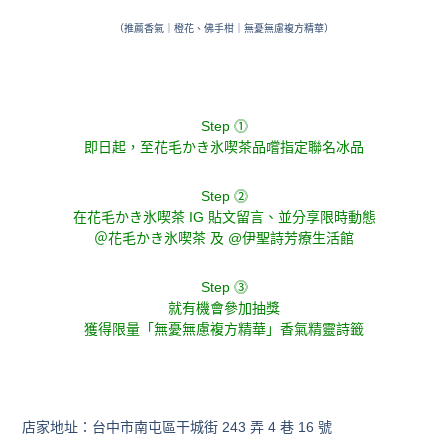
（推薦香氣｜橙花、佛手柑｜無憂無慮複方精華）
Step ⓵
即日起，至花毛かき氷喫茶品嚐指定聯名冰品
Step ⓶
在花毛かき氷喫茶 IG 貼文留言、並分享限時動態
＠花毛かき氷喫茶 及 @伊聖詩芳療生活館
Step ⓷
就有機會參加抽獎
獲得限量「無憂無慮複方精華」香氣精靈詩籤
店家地址：台中市南屯區干城街 243 弄 4 巷 16 號