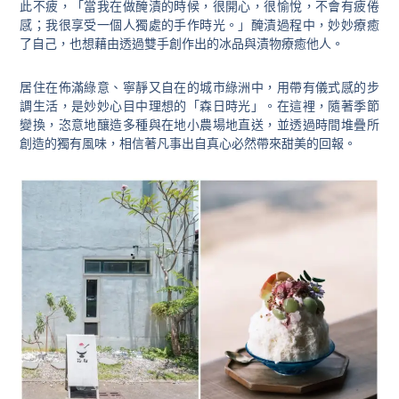
此不疲，「當我在做醃漬的時候，很開心，很愉悅，不會有疲倦
感；我很享受一個人獨處的手作時光。」醃漬過程中，妙妙療癒
了自己，也想藉由透過雙手創作出的冰品與漬物療癒他人。
居住在佈滿綠意、寧靜又自在的城市綠洲中，用帶有儀式感的步
調生活，是妙妙心目中理想的「森日時光」。在這裡，隨著季節
變換，恣意地釀造多種與在地小農場地直送，並透過時間堆疊所
創造的獨有風味，相信著凡事出自真心必然帶來甜美的回報。