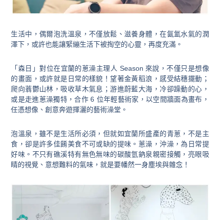
生活中，偶爾泡洗溫泉，不僅放鬆、滋養身體，在氤氳水氣的潤
澤下，或許也能讓緊繃生活下被掏空的心靈，再度充滿。
「森日」對位在宜蘭的蔥澡主理人 Season 來說，不僅只是想像
的畫面，或許就是日常的樣貌！望著金黃稻浪，感受結穗擺動；
爬向蓊鬱山林，吸收草木氣息；游進蔚藍大海，冷卻躁動的心，
或是走進蔥澡獨特，合作 6 位年輕藝術家，以空間牆面為畫布，
任憑想像、創意奔遊揮灑的藝術澡堂。
泡溫泉，雖不是生活所必須，但就如宜蘭所盛產的青蔥，不是主
食，卻是許多佳餚美食不可或缺的提味。蔥澡，沖澡，為日常提
好味。不只有礁溪特有無色無味的碳酸氫鈉泉親密接觸，亮眼吸
睛的視覺、意想難料的氣味，就是要幡然一身塵埃與雜念！