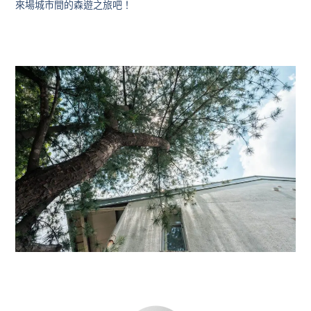
來場城市間的森遊之旅吧！