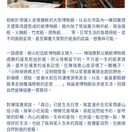
相較於常讓人走得腿軟的大型博物館，以台北市區內一棟四層透
天建築改建而成的紙博物館。館內除了常設展示喇叭紙、吸油面
紙、火鍋紙、竹炭紙、撈魚紙 …… 等，日常生活的各類用紙，從
不同面相呈現，甚至顛覆大眾對於紙張的認識、想像與可能。
一路摸索，樹火紀念紙博物館主理人 —— 陳瑞惠對父親紙博物館
遺願的遠見愈加折服。但父母親留下的，不只是一生的紙業資
源，童年在埔里的成長記憶，在陳瑞惠心底深埋了一顆種子，
「小時候爸媽太忙，沒時間管我，所以常會跟著朋友跑到野地，
抓蝴蝶、摸蛤、追看水蛇在圳溝裡游來游去，以及，最喜歡騎腳
踏車走過種滿樟樹的走道 ……」無論是博物館訴求或生活，回歸
自然是陳瑞惠一貫堅持。
對陳瑞惠來說，「森日」已是生活日常，每當漫步在住家周邊山
徑小路，綠草小花如茵，陣陣花香噗鼻，承起自然給予的，是呼
吸的舒暢，內心的緩和，生命的喜悅。也許遠一點也慢一點，學
得好好生活，也給了我與家人生命的質感。我鍾愛自然，也謝謝
自然對我的恩竉。