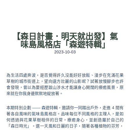
【森⽇計畫．明天就出發】氣
味島風格店「森遊特輯」
2023-10-03
為生活四處奔波，是否覺得許久沒能好好放鬆、漫步在充滿花果
草樹的城市街道上，望向遠方壯麗的山影呢？試著放慢腳步也許
會發現，曾以為要經歷跋山涉水才能讓身心開闊的療癒風景，原
來就在你我身邊默默地綻放著。
本期特別企劃
——
森遊特輯，邀請你一同踏出戶外，走進
4
間有
著各自風味的氣味島風格店。品味每位不同風格的主理人，是如
何透過與花果草樹相伴的日常，療癒身心，並創造屬於自己的
「森日時光」。選一天風和日麗的日子，隨著各種植物的芬芳，