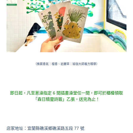
（推薦香氣｜檀香、岩蘭草｜瑜珈大師複方精華）
即日起，凡至蔥澡指定 6 間插畫澡堂任一間，
即可於櫃檯領取
「森日精靈詩籤」乙張，送完為止！
店家地址：宜蘭縣礁溪鄉礁溪路五段 77 號