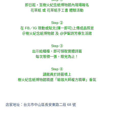
即日起，至樹火紀念紙博物館內現場報名
花草紙 或 花草紙手工書 體驗活動
Step ⓶
在 FB／IG 限動或貼文(擇一即可)上傳成品照並
＠樹火紀念紙博物館 及 @伊聖詩芳療生活館
Step ⓷
出示給櫃檯，即可領取實體詩籤
每次限領一張，贈完為止！
Step ⓸
請館員於詩籤噴上
樹火紀念紙博物館精選「瑜珈大師複方精華」香氣
店家地址：台北市中山區長安東路二段 68 號