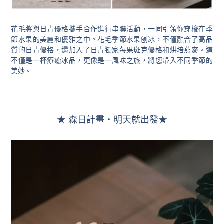
花毛將與日青優格攜手合作進行串聯活動，一同引領你穿梭在季
節水果的美麗和優雅之中。花毛季節水果刨冰，不僅融合了高品
質的日青優格，還加入了日青獨家莓果斑克優格和烘培燕麥。這
不僅是一杯療癒冰品，更像是一風味之旅，將您帶入不同季節的
美妙。
★ 森日計畫・明天就出發★