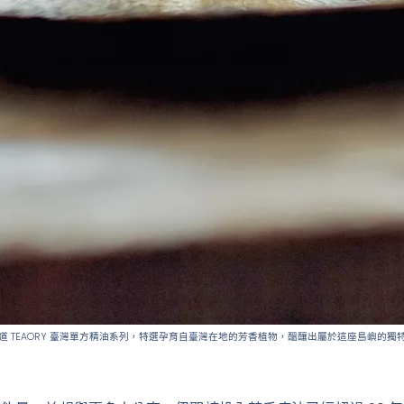
道 TEAORY 臺灣單方精油系列，特選孕育自臺灣在地的芳香植物，醞釀出屬於這座島嶼的獨