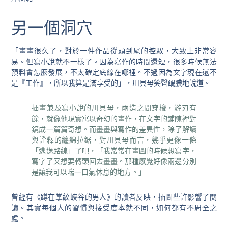
另一個洞穴
「畫畫很久了，對於一件作品從頭到尾的控馭，大致上非常容
易。但寫小說就不一樣了。因為寫作的時間還短，很多時候無法
預料會怎麼發展，不太確定底線在哪裡。不過因為文字現在還不
是『工作』，所以我算是滿享受的」，川貝母笑聲靦腆地說道。
插畫兼及寫小說的川貝母，兩造之間穿梭，游刃有
餘，就像他現實寓以奇幻的畫作，在文字的鋪陳裡對
鏡成一篇篇奇想。
而畫畫與寫作的差異性，除了解讀
與詮釋的纏綿拉鋸，對川貝母而言，幾乎更像一條
「逃逸路線」了吧，「我常常在畫圖的時候想寫字，
寫字了又想要轉頭回去畫畫。那種感覺好像兩邊分別
是讓我可以喘一口氣休息的地方。」
曾經有《蹲在掌紋峽谷的男人》的讀者反映，插圖些許影響了閱
讀。其實每個人的習慣與接受度本就不同，如何都有不周全之
處。