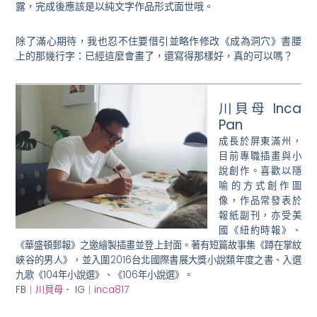
露，完成後應該是以純文字作品形式面世哦。
除了滿心期待，我也忍不住要借引並略作修改《成為洞穴》書腰
上的那幾行字：已經這麼會畫了，還寫得那樣好，真的可以嗎？
川貝母 Inca
Pan
成長於屏東滿州，
目前專職插畫與小
說創作。喜歡以隱
喻的方式創作圖
像，作品常發表於
報紙副刊，亦受美
國《紐約時報》、
《華盛頓郵報》之邀繪製插畫並登上封面。著有短篇故事集《蹲在掌紋
峽谷的男人》，並入圍2016台北國際書展大獎小說類年度之書、入選
九歌《104年小說選》、《106年小說選》。
FB｜
川貝母
． IG｜
inca817