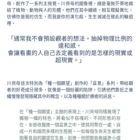
母，創作了一系列主視覺。川貝母的圖像裡，總是毫無芥蒂地綰
結了植物、動物與人的形體，他們在其中纏繞，相互模擬異化，
彷彿你是我的仿生，而我是你的演化般，生生滅滅在彼此的輪迴
裡。
「通常我不會預設觀者的想法。抽掉物理比例的
違和感，
會讓看畫的人自己去定義看到的是怎樣的現實或
超現實。」
川貝母這次特別為「種一個願望」創作的「盆景」系列，帶給觀
者的好奇成分居多，就像是一個紛麗的陷阱，引誘他們靠近之後
纔慢慢發現隱藏其中的概念，以及種種關於療癒的訊息。
在「種一個願望」主題的表現上，川貝母同樣展現了
獨樹一幟的特色，將看似不搭嘎的、不同形態的存
在，全部收攏進一個盆景之中，使其同聚在一處，自
成一片和諧而多樣的生態圈。一如每個生命天生都懷
抱著各自的願望在生長、前進，他把那些無論渺小或