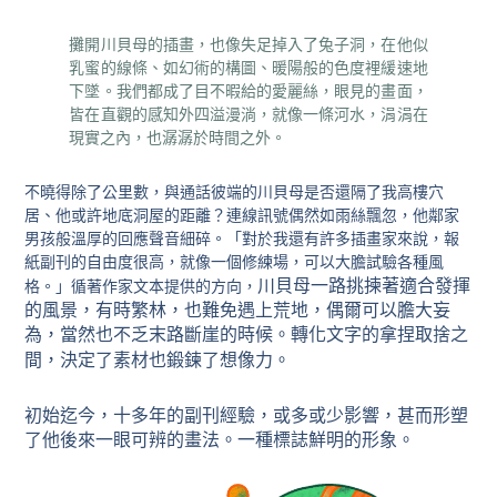
攤開川貝母的插畫，也像失足掉入了兔子洞，在他似
乳蜜的線條、如幻術的構圖、暖陽般的色度裡緩速地
下墜。我們都成了目不暇給的愛麗絲，眼見的畫面，
皆在直觀的感知外四溢漫淌，就像一條河水，涓涓在
現實之內，也潺潺於時間之外。
不曉得除了公里數，與通話彼端的川貝母是否還隔了我高樓穴
居、他或許地底洞屋的距離？連線訊號偶然如雨絲飄忽，他鄰家
男孩般溫厚的回應聲音細碎。
「對於我還有許多插畫家來說，報
紙副刊的自由度很高，就像一個修練場，可以大膽試驗各種風
川貝母一路挑揀著適合發揮
格。」
循著作家文本提供的方向，
的風景，有時繁林，也難免遇上荒地，偶爾可以膽大妄
為，當然也不乏末路斷崖的時候。轉化文字的拿捏取捨之
間，決定了素材也鍛鍊了想像力。
初始迄今，十多年的副刊經驗，或多或少影響，甚而形塑
了他後來一眼可辨的畫法。一種標誌鮮明的形象。