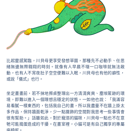
比起靈感駕臨，川貝母更享受發想草圖，那種先不必動手、任思
緒無邊無際翱翔的時刻。就像有人早晨不啜一口咖啡就無法啟
動，也有人不宵夜肚子空空便難以入眠，川貝母也有他的癖性，
或說「儀式」也行。
坐定畫畫前，若不抹地擦桌整理出一方清清爽爽、塵埃匿跡的環
境，即難以進入一個理想且穩定的狀態。一如他也說：「我滿容
易看膩一樣東西的，包括我自己的畫，所以我盡量不在牆上掛太
多作品，保持牆面乾淨，少一點擺飾的空間對我思考一些事情會
很有幫助。」話雖如此，對於寵溺的貓咪，川貝母一點也不在意
牠可能搗蛋造成的干擾。在畫室裡，小貓可是有自己獨享的專屬
座椅呢。