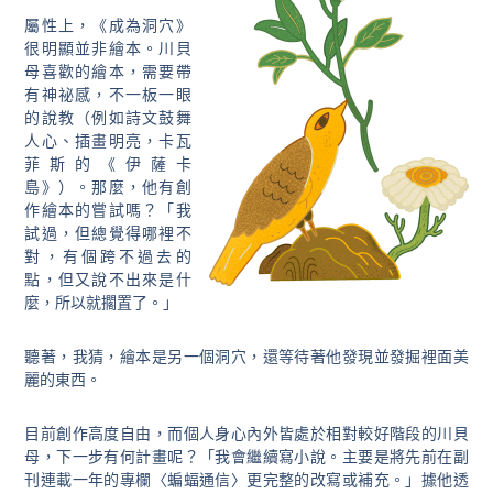
屬性上，《成為洞穴》
很明顯並非繪本。川貝
母喜歡的繪本，需要帶
有神祕感，不一板一眼
的說教（例如詩文鼓舞
人心、插畫明亮，卡瓦
菲斯的《伊薩卡
島》）。那麼，他有創
作繪本的嘗試嗎？「我
試過，但總覺得哪裡不
對，有個跨不過去的
點，但又說不出來是什
麼，所以就擱置了。」
聽著，我猜，繪本是另一個洞穴，還等待著他發現並發掘裡面美
麗的東西。
目前創作高度自由，而個人身心內外皆處於相對較好階段的川貝
母，下一步有何計畫呢？「我會繼續寫小說。主要是將先前在副
刊連載一年的專欄〈蝙蝠通信〉更完整的改寫或補充。」據他透