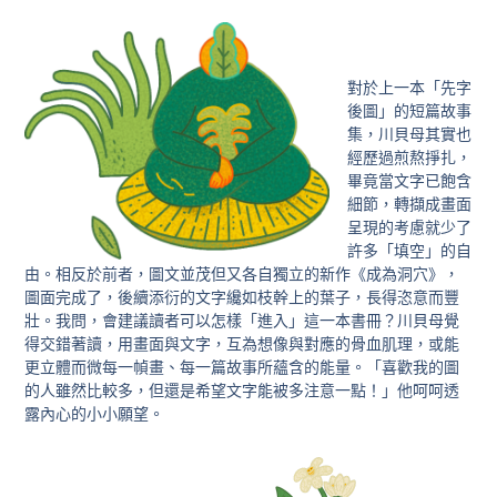
對於上一本「先字
後圖」的短篇故事
集，川貝母其實也
經歷過煎熬掙扎，
畢竟當文字已飽含
細節，轉擷成畫面
呈現的考慮就少了
許多「填空」的自
由。相反於前者，圖文並茂但又各自獨立的新作《成為洞穴》，
圖面完成了，後續添衍的文字纔如枝幹上的葉子，長得恣意而豐
壯。我問，會建議讀者可以怎樣「進入」這一本書冊？川貝母覺
得交錯著讀，用畫面與文字，互為想像與對應的骨血肌理，或能
更立體而微每一幀畫、每一篇故事所蘊含的能量。「喜歡我的圖
的人雖然比較多，但還是希望文字能被多注意一點！」他呵呵透
露內心的小小願望。