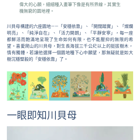
偉大的心願，細細種入畫筆下像是有所界線，其實生
機無窮的園地裡。
川貝母構建的六座園地——「安穩依靠」、「開闊踏實」、「燦爛
明亮」、「純淨自在」、「活力開朗」、「平靜安寧」，每一座
都鮮活而飽滿地呈現了生命如何有限，也不能壓抑的無限的希
望。喜愛爬山的川貝母，對生長海拔三千公尺以上的挺拔樹木，
情有獨鍾，若讓他選擇一個園地種下心中願望，那無疑就是如大
樹沉穩堅毅的「安穩依靠」了。
一眼即知川貝母