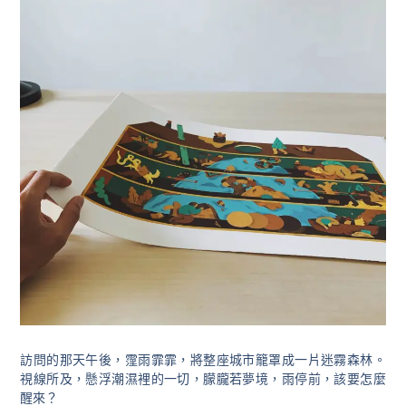
訪問的那天午後，霪雨霏霏，將整座城市籠罩成一片迷霧森林。
視線所及，懸浮潮濕裡的一切，朦朧若夢境，雨停前，該要怎麼
醒來？