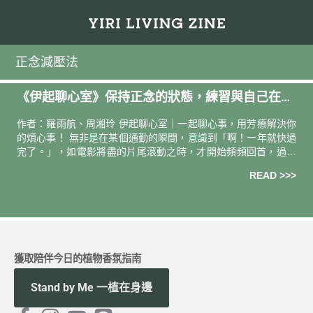
正念減壓法
《伊起聊心室》保持正念的狀態，練習與自己在一
起。
作者：羅雨航、周湘玲 伊起聊心室｜一起聊心事，用芳療解決你
的煩心事！ 無非是在某個通勤的瞬間，意識到「啊！一年就快過
完了。」，如電影將盡的片尾滾動之時，才開始頻頻回首，過去
一年自己的成長，工作交出的成果，和一些在人際關係上的未竟
READ >>>
之事，讓人感
獲取陪伴今日的植物香氛指南
Stand by Me 一植在身邊