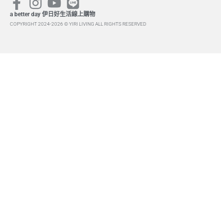
a better day 伊日好生活線上購物
COPYRIGHT 2024-2026 © YIRI LIVING ALL RIGHTS RESERVED