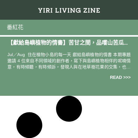
番紅花
【獻給島嶼植物的情書】苦甘之間，品嚐山苦瓜的
生活旬味──番紅花
Jul／Aug 住在植物小島的每一天 獻給島嶼植物的情書 本期專題
邀請 4 位來自不同領域的創作者，寫下與島嶼植物相伴的呢喃情
意，有時傾聽，有時傾訴，發現人與在地草樹花果的交集，也看
見這座島上獨有的生活多樣性。 苦
READ >>>