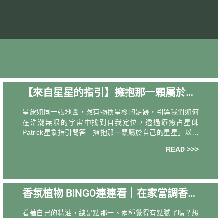
【來自星星的指引】擁抱那一顆屬於自
己的星星──療癒占星師Patrick QA問答
星象如同一張地圖，藏有物換星移的足跡，引導我們如何
特輯
在浩瀚無垠的宇宙中找到自我定位，透過療癒占星師
Patrick星象指引問答「擁抱那一顆屬於自己的星星」以及
精選12種香氛植物對應不同星座為索引「獻給12星座的年
READ >>>
度香氛植物解析」，讓不同型態植物
香氛植物 BINGO連連看｜在家當調香高
手，5大必備配方全公開
看著自己的精油，總是點那一、兩種覺得有點膩了嗎？想