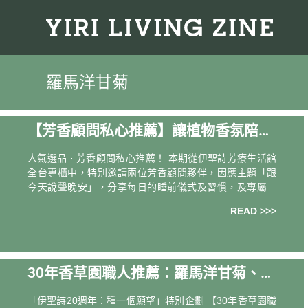
羅馬洋甘菊
【芳香顧問私心推薦】讓植物香氛陪你
進入夢鄉
人氣選品 · 芳香顧問私心推薦！ 本期從伊聖詩芳療生活館
全台專櫃中，特別邀請兩位芳香顧問夥伴，因應主題「跟
今天說聲晚安」，分享每日的睡前儀式及習慣，及專屬自
己的香氛日常選品。 跟著芳香顧問一起，用植物香氛啟動
READ >>>
自己的自然而癒，以及舒心入眠儀式
30年香草園職人推薦：羅馬洋甘菊、薄
荷、薰衣草的自種應用秘訣
「伊聖詩20週年：種一個願望」特別企劃 【30年香草園職