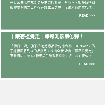
在日常生活中找到更多快樂的計畫，有時候，很多值得細
細體會的快樂已經存在於生活之中，無須大費周章的改變
人生，只需要練習發現。我們希望用一年 12 個月，每兩個
READ >>>
月用不同主題來找到快樂，以及關於
｜跟著植覺走｜療癒測驗第①彈！
「伊日生活」旗下植物芳療品牌約翰森林 JOHNRAY，為
了迎接即將到來的品牌月，推出全新 企劃「跟著植覺走」
互動網站，從 40 種絕美手繪香氛植物，憑「植」覺依序點
選 3 種，就會獲得各別植物對當下自己的現況、指引和祝
READ >>>
福。40 種植物的「植