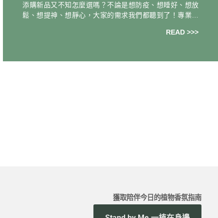
添購新品又不知怎麼選嗎？不論是想防疫、想睡好、想放
鬆、想提神、想靜心，大家的需求我們都聽到了！專業芳
療老師以基礎常用的 25 種精油，設計了這個單方精油入門
READ >>>
篇 BINGO 遊戲，你可以圈選出
獲取陪伴今日的植物香氛指南
Stand by Me 一植在身邊