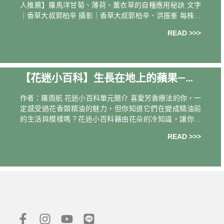
人推薦】羅馬洋甘菊、薄荷、薰衣草的自種應用秘訣 文字
｜香草大叔郭柏辛 攝影｜香草大叔郭柏辛、洪振峯 每株青
草都是一種土地孕育的配方。從花穗、葉片到根莖，從香
READ >>>
氣、口感到滋味，都蘊含著強大
【花迷小百科】生長在地上的蘋果—洋
甘菊
作者：羅雨航 花迷小百科單元簡介 喜愛芳香療法的你，一
定感受過花香類精油的魅力，但你知道它們在變成精油前
的生活與模樣嗎？花迷小百科藉由花朵的冷知識，讓你更
了解這些嬌弱美麗的花朵，徜徉在花的不可思議之間，獻
READ >>>
給愛花成迷的你。 若是要叫一般人畫出