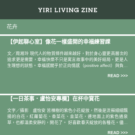
花卉
【伊起聊心室】像花⼀樣盛開的幸福練習課
文／周湘玲 現代人的物質條件越來越好，對於身心靈更高層次的
追求更是需要，幸福快樂不只是寓言故事中的美好結局，更是人
生理想的狀態。幸福感關乎於正向情感（positive affect）與負向
情感（negative affect）間的差值。簡單
READ >>>
【一日茶事．盧怡安專欄】在杯中賞花
文字／攝影 盧怡安 苦楝樹的紫色小花綻放，然後是流蘇細細飄
揚的白花，紅蘿蔔花、香菜花、韭菜花，連地面上的紫色通泉
草，也都溫柔安靜的，開花了。 好喜歡春天綻放的各種花。儘管
櫻花、花旗木、黃花風鈴木，粉的、胭脂紅的、鮮黃的，那麼耀
READ >>>
眼，我仍然喜歡