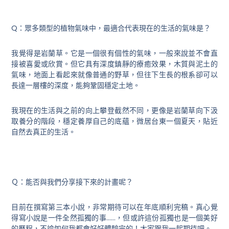
Q：眾多類型的植物氣味中，最適合代表現在的生活的氣味是？
我覺得是岩蘭草。它是一個很有個性的氣味，一般來說並不會直
接被喜愛或欣賞。但它具有深度鎮靜的療癒效果，木質與泥土的
氣味，地面上看起來就像普通的野草，但往下生長的根系卻可以
長達一層樓的深度，能夠鞏固穩定土地。
我現在的生活與之前的向上攀登截然不同，更像是岩蘭草向下汲
取養分的階段，穩定養厚自己的底蘊，微居台東一個夏天，貼近
自然去真正的生活。
Ｑ：能否與我們分享接下來的計畫呢？
目前在撰寫第三本小說，非常期待可以在年底順利完稿。真心覺
得寫小說是一件全然孤獨的事……，但或許這份孤獨也是一個美好
的歷程，不論如何我都會好好體驗完的！大家跟我一起期待吧。