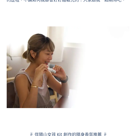
☟ 伴隨山女孩 Kit 創作的隨身香氛推薦 ☟