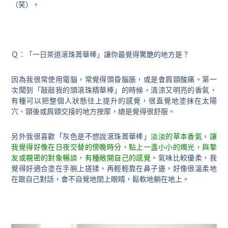
（笑）。
Ｑ：「一日茶道滾珠菁華棒」讓你最覺得驚艷的地方是？
因為我很常使用電腦，常覺得頭昏腦脹，或是會肩頸酸痛。第一
次聞到「敲敲我的頭滾珠精華棒」的時候，清涼又明亮的香氣，
有種可以把整個人狀態往上提升的感覺，很直覺地塗抹在太陽
穴、頸後或肩頸交接的地方按摩，總是覺得很舒服。
另外我很喜歡「灰色是不想說滾珠菁華棒」
淡淡的草本香氣，讓
我覺得好像在日夜交替的傍晚時分，點上一盞小小的燭光，與摯
友或親密的對象暢談，有種敞開自己的感覺。
氣味比較優柔，我
覺得好適合塗在手腕上搓揉，再輕輕靠在鼻子邊，好像很溫柔地
在跟自己對話，會不自覺地閉上眼睛，鬆軟地躺在地上。