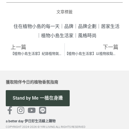
文章標籤
住在植物小島的每一天
｜
品牌
｜
品牌企劃
｜
居家生活
｜
植物小島生活家
｜
風格時尚
上一篇
下一篇
【植物小島生活家】紀錄植物氣息擁抱的瞬間，尋得如家人相伴般的安穩生活 — 薛越 Daniel
【植物小島生活家】以植物妝點對家的想像，細品城市生活的快與慢 —— 蔡適宇 Kevin
獲取陪伴今日的植物香氛指南
Stand by Me 一植在身邊
a better day 伊日好生活線上購物
COPYRIGHT 2024-2026 © YIRI LIVING ALL RIGHTS RESERVED