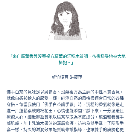
「來自廣藿香與沒藥複方精華的沉穩木質調，彷彿穩妥地被大地
擁抱。」
— 新竹遠百 洪筱萍 —
佛手白茶的氣味是以廣藿香、沒藥複方為主調的中性木質香氣，
就像白襯衫給人的感受一樣，純淨自然的風格很適合日常的各種
穿搭。每當我使用「佛手白茶護手霜」時，沉穩的香氣就像是走
進一片蓬鬆柔軟的棉花田，心情也能瞬間平靜下來，十分溫暖且
療癒人心。
細緻輕盈質地以綠茶萃取為基底成分
，能溫和養護手
部肌膚，加上乳油木果油的深層修護，彷彿為雙手戴上了隱形手
套一樣，持久的滋潤效果能幫助修護指緣，也讓雙手的膚觸也更