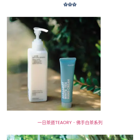
✿✿✿
一日茶道TEAORY．佛手白茶系列