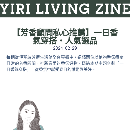
【芳香顧問私心推薦】一日香
氣穿搭・人氣選品
2024-02-29
每期從伊聖詩芳療⽣活館全台專櫃中，邀請兩位以植物⾹氛療癒
⽇常的芳⾹顧問，推薦喜愛的⾹氛好物，透過本期主題企劃「
一
日香氣穿搭
」，從香氛中感受春日的悸動與美好。