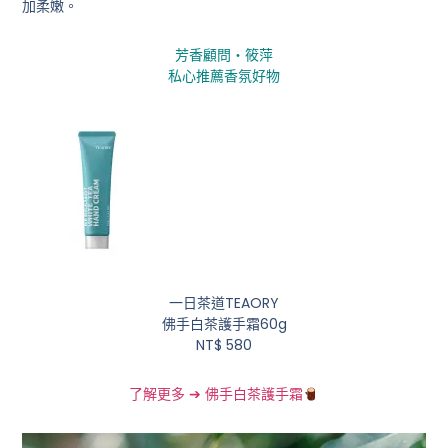
加柔嫩。
芳香顧問・筱萍
私心推薦香氛好物
一日茶道TEAORY
佛手白茶護手霜60g
NT$ 580
了解更多 ➔ 佛手白茶護手霜