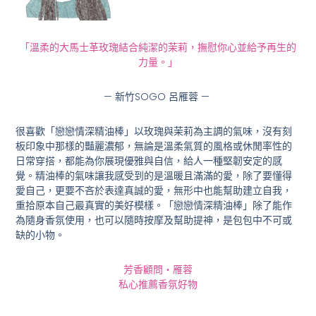
「溫柔的⼤⾺⼠⾰玫瑰結合純潔的茉莉，撫慰你心並給予再⽣的
⼒量。」
— 新竹SOGO 呂雁蓉 —
很喜歡「戀戀情深精油棒」以玫瑰與茉莉為主調的氣味，沒有刻
板印象中那樣的豔麗濃郁，無論是溫柔氣質的風格或休閒率性的
日常穿搭，都能為你展現優雅與自信，給人一種堅韌安定的感
覺。精油棒的氣味讓我感受到的是溫暖且滿滿的愛，除了要懂得
愛自己，更要不吝於表達真誠的愛，無形中也能幫助建立自我，
重拾原本自己最真實的美好模樣。「戀戀情深精油棒」除了能作
為隨身香氛使用，也可以隨時按摩及幫助提神，是包包中不可或
缺的小物。
芳香顧問・雁蓉
私心推薦香氛好物