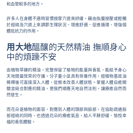
和血管較多的地方。
許多人在身體不適時習慣按摩穴道來紓緩，藉由指腹按壓或輕觸
於經絡及穴道上來調節生理狀況，增進舒適、促進循環、增強個
體抵抗力的作用。
用大地
醞釀的天然精油 撫順身心
中的煩躁不安
由植物萃鍊的精油，完整保留了植物的能量與香氣，能給予身心
天地間最恆常的守護。分子量小並具有保養作用，經植物基底油
稀釋後可直接深入人體，從根本改善人體狀態。掌握人體自癒開
關並結合對應的精油，使我們順應天地自然法則，讓療癒自然而
然發生。
而
花朵
是植物的面容，對應到人體的頭部與臉部，在協助疏通臉
部經絡的同時，也透過花朵的療癒氣息，給人平靜舒緩、愉悅幸
福的香氛體驗。