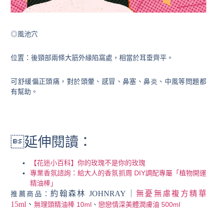
◎風池穴
位置：後頸部兩條大筋外緣陷窩處，相當於耳垂齊平。
可舒緩偏正頭痛，對於頭暈、感冒、鼻塞、鼻炎、中風等問題都
有幫助。
延伸閱讀：
【花迷小百科】你的玫瑰不是你的玫瑰
專業香氛諮詢：給大人的香氛抓周 DIY調配專屬「植物開運
精油棒」
約翰森林 JOHNRAY｜
無憂無慮複方精華
推薦商品：
15ml
、
無理頭精油棒 10ml
、
戀戀情深美體潤膚油 500ml