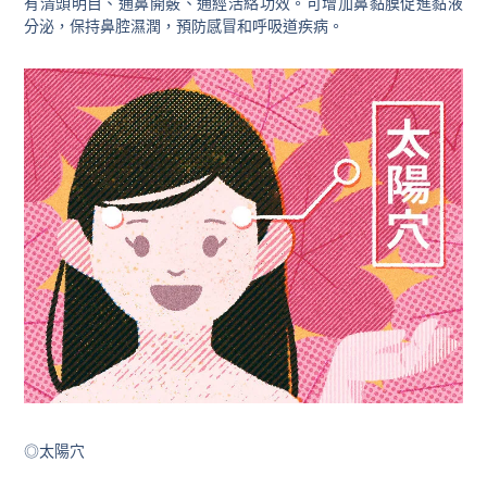
有清頭明目、通鼻開竅、通經活絡功效。可增加鼻黏膜促進黏液
分泌，保持鼻腔濕潤，預防感冒和呼吸道疾病。
◎太陽穴