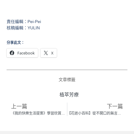
責任編輯：Pei-Pei
核稿編輯：YULIN
分享此文：
Facebook
X
文章標籤
植萃芳療
上一篇
下一篇
《我的快樂生活提案》學習欣賞自己，生活就有好事發生。
【花迷小百科】從不開口的無言花—梔子花