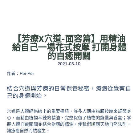
【芳療X穴道-面容篇】用精油
給自己一場花式按摩 打開身體
的自癒開關
2021-03-10
作者：Pei-Pei
結合穴道與芳療的日常保養秘密，療癒從覺察自
己的身體開始。
穴道是人體經絡線上的重要樞紐，許多人藉由指腹按壓來調節身
心，而藉由植物萃鍊的精油，完整保留了植物的能量與香氣；掌
握人體自癒開關並結合對應的精油，使我們順應天地自然法則，
讓療癒自然而然發生。