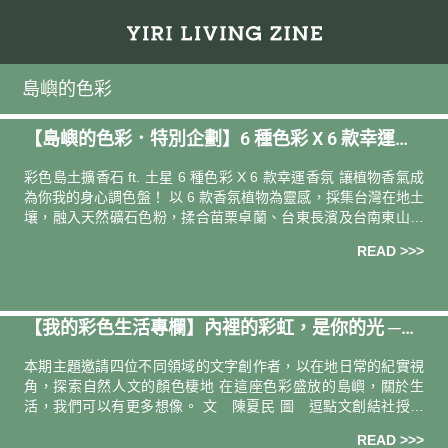
島嶼的色彩
【島嶼的色彩．特別企劃】6 種⾊彩 X 6 款幸運香
氛，讓植物香氣成為你我的身心調⾊盤！
彩色島土擴香石 ft. 土星 6 種⾊彩 X 6 款幸運香氛 讓植物香氣成
為你我的身心調⾊盤！ 以 6 款香氛植物為靈感，採集台灣在地土
壤，融入天然礦石色粉，揉合苗栗卓蘭、台東長濱及台南東山等
地的原土，慢工手捻，多次琢磨試煉、燒製成形，呈現
READ >>>
【我的彩色生活專欄】內裡的彩虹，是你的光 ──
陳夏民
本期主題邀請四位不同領域的文字創作者，以在地日常的紀實視
角，探索自然人文的顏色棲地 在這座色彩盛放的島嶼，關於生
活，我們可以有更多想像。 文 陳夏民 圖 逗點文創結社授權
莫名其妙地想起一個畫面：兩對大叔伴侶坐在西餐廳的正中央，
READ >>>
其中一人如坐