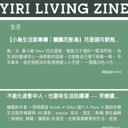
生活
【小島生活家專欄｜飄飄花影島】花是頭可飼育的
時間 —— 圖文創作者 春小姐 Haru
圖／文 春小姐 Haru 花的姿態，像是日子裡的一聲深呼吸。 為
生活的僵硬添上一抹柔軟的弧線，也提醒自己慢下來看一眼。 今
年春末，我在榻榻米的房間裡擺上小手毬。 一簇簇白色小花，青
綠葉面隨自然的流線在陽光下輕輕晃動。枝幹有近八十公分長，
READ >>>
買
不能化身影中人，也要有生活防護罩 ── 芳療講
師、選片人、影評人的生活氣味
釀電影作者 ㄧ頁華爾滋 Kristin ✕ Giloo 選片人 Ruru ✕ 聖詩芳療
生活館芳療講師 JIll 攝影｜ioauue 採訪、撰文｜黃曦 責任編輯
｜張硯拓 轉載｜釀電影 你是否，也需要偶爾暫別生活、逃進記
憶裡，或是走進漆黑的