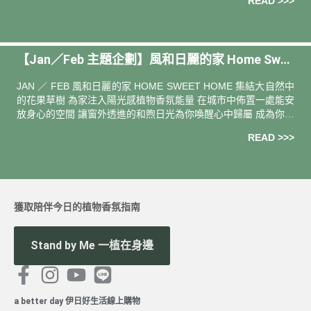
READ >>>
【Jan／Feb 主題企劃】風和日麗的家 Home Swee
t Home
JAN ／ FEB 風和日麗的家 HOME SWEET HOME 集結大自然中
的花果草樹 為家注入陽光感植物香氛能量 在城市中佈置一處能安
放身心的空間 讓窗外透進的和煦日光為你喚醒心中歸屬 成為你最
溫暖安定的力量 當心境開始寄情於自然 你會
READ >>>
獲取陪伴今日的植物香氛指南
Stand by Me 一植在身邊
a better day 伊日好生活線上購物