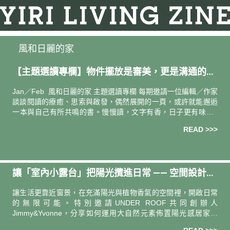
風和日麗的家
【主題選讀專欄】物件擺放是審美，更是溝通的藝
術 —— 讀李歐納．科仁《擺放的方式：安排物件的
Jan／Feb 風和日麗的家 主題選讀專欄 每期邀請一位編輯／作家
修辭》
談談閱讀的療癒、思索與啟發，偶然展開的一頁，或許就能邂逅
一本與自己有所共鳴的書。慢慢讀，文字有香，日子更有味。
導讀人．撰文 —— 設計與生活風格作者／許育華
READ >>>
讓「室內小露台」把陽光攬進日常 —— 空間設計品
牌 UNDER ROOF 共同創辦人 Jimmy&Yvonne
讓生活更靠近窗景，在充滿陽光與植物香氣的空間裡，開啟日常
的無限可能。特別邀請UNDER ROOF共同創辦人
Jimmy&Yvonne，分享如何運用大自然元素佈置陽光感居家風
格，打造風和日麗的家，讓家就是歸屬感。 UNDER ROOF