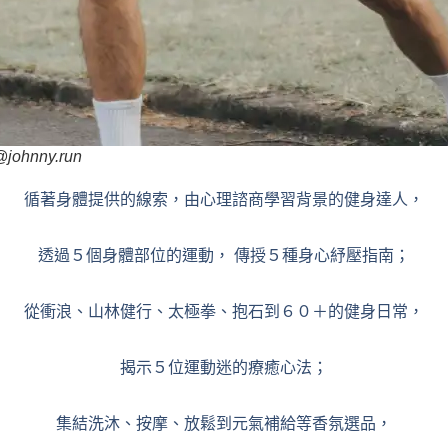
johnny.run
循著⾝體提供的線索，由⼼理諮商學習背景的健⾝達⼈，
透過５個⾝體部位的運動， 傳授５種⾝⼼紓壓指南；
從衝浪、⼭林健⾏、太極拳、抱⽯到６０＋的健⾝⽇常，
揭⽰５位運動迷的療癒⼼法；
集結洗沐、按摩、放鬆到元氣補給等香氛選品，