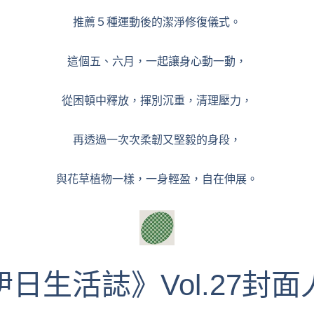
推薦５種運動後的潔淨修復儀式。
這個五、六⽉，⼀起讓⾝⼼動⼀動，
從困頓中釋放，揮別沉重，清理壓⼒，
再透過⼀次次柔韌⼜堅毅的⾝段，
與花草植物⼀樣，⼀⾝輕盈，⾃在伸展。
伊日生活誌》Vol.27封面