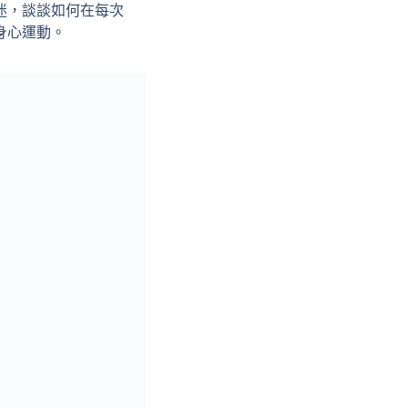
迷，談談如何在每次
⾝⼼運動。