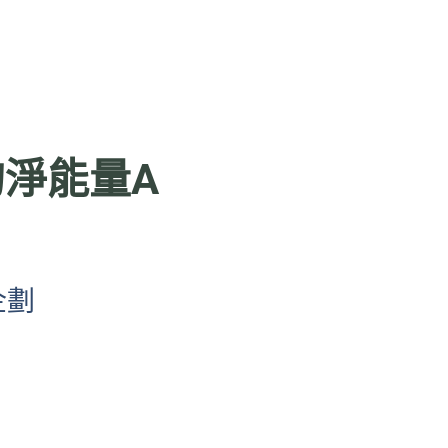
的淨能量A
企劃