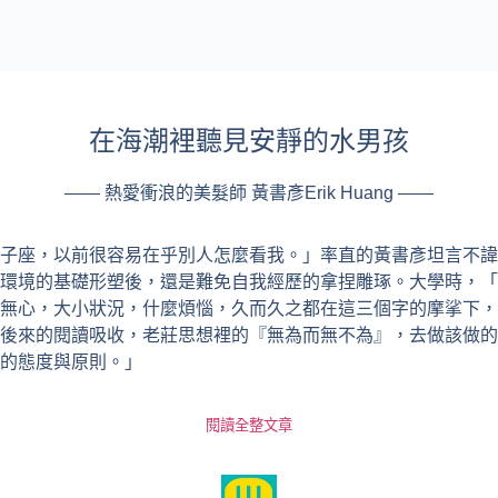
在海潮裡聽⾒安靜的⽔男孩
—— 熱愛衝浪的美髮師 黃書彥Erik Huang ——
子座，以前很容易在乎別人怎麼看我。」率直的黃書彥坦言不諱
環境的基礎形塑後，還是難免自我經歷的拿捏雕琢。大學時，「
無心，大小狀況，什麼煩惱，久而久之都在這三個字的摩挲下，
後來的閱讀吸收，老莊思想裡的『無為而無不為』，去做該做的
的態度與原則。」
閱讀全整文章