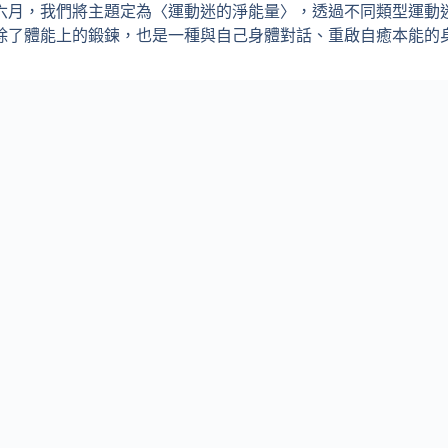
六月，我們將主題定為〈運動迷的淨能量〉，透過不同類型運動
除了體能上的鍛鍊，也是⼀種與⾃⼰⾝體對話、重啟⾃癒本能的