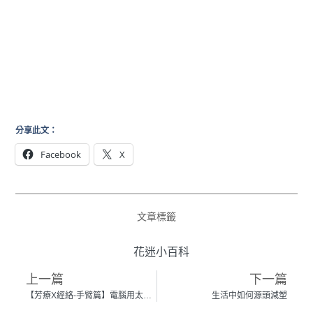
分享此文：
Facebook
X
文章標籤
花迷小百科
上一篇
下一篇
【芳療X經絡-手臂篇】電腦用太久、搬重物手臂易酸麻？四步驟自學經絡按摩做日常保養
生活中如何源頭減塑