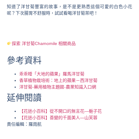
知道了洋甘菊豐富的故事，是不是更熟悉這個可愛的白色小花
呢？下次腸胃不舒服時，試試看喝洋甘菊茶吧！
探索 洋甘菊Chamomile 相關商品
參考資料
乖乖睡「大地的蘋果」羅馬洋甘菊
香草植物栽培術：地上的蘋果－西洋甘菊
洋甘菊-藥用植物主題館-農業知識入口網
延伸閱讀
【花迷小百科】從不開口的無言花—梔子花
【花迷小百科】善變的千面美人—山芙蓉
責任編輯：羅雨航