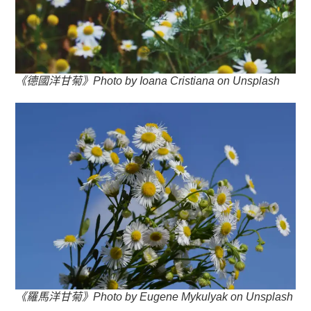
《德國洋甘菊》Photo by Ioana Cristiana on Unsplash
《羅馬洋甘菊》Photo by Eugene Mykulyak on Unsplash