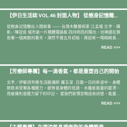
【伊日生活誌 VOL.46 封面人物】 從樹身記憶雕出
人間故事｜專訪 台灣木雕藝術家 江孟禧
從樹身記憶雕出⼈間故事 —— 台灣木雕藝術家 江孟禧 文字、攝
影／陳冠良 城市是⼀⽚積體電路板 四月明亮的陽光，彷彿還在預
告著一個爽朗的春天，渾然不覺五月初始，將迎來一場綿綿長長
的霪雨。一點水氣是滋潤，太多了便是鬱積。被雨浸透的城市，
READ >>>
猶如被
【芳療師專欄】每一滴香氣，都是重塑自己的開始
文字／伊聖詩芳療生活館講師 羅玉潔 日復一日的奔波中，身體
默默承受著各種壓力。疲勞是身體的低語、水腫是能量的遲滯，
而痠痛則是壓力留下的印記。 當我們習慣忽略這些訊號，能量會
跟著停滯、情緒變得遲鈍。而芳香療法就像一雙溫柔的手，每一
READ >>>
次塗抹、每