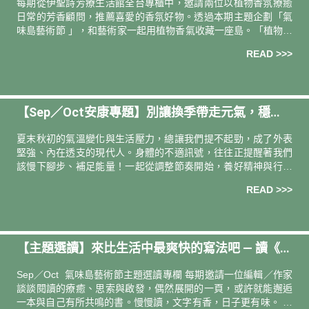
每期從伊聖詩芳療⽣活館全台專櫃中，邀請兩位以植物⾹氛療癒
⽇常的芳⾹顧問，推薦喜愛的⾹氛好物。透過本期主題企劃「氣
味島藝術節 」，和藝術家⼀起⽤植物香氣收藏⼀座島。「植物香
氣」將成為突破時間與空間的橋梁，引領每個人找到這座存在於
READ >>>
記憶中的島，喚
【Sep／Oct安康專題】別讓換季帶走元氣，穩
定、防護、再出發！
夏末秋初的氣溫變化與生活壓力，總讓我們提不起勁，成了外表
堅強、內在透支的現代人。身體的不適訊號，往往正提醒著我們
該慢下腳步、補足能量！一起從調整節奏開始，養好精神與行動
力，讓身心重新歸位。 ｜內建防護罩！做回自己的生活英雄｜ 鋼
READ >>>
鐵人蜂膠菁萃
【主題選讀】來比生活中最爽快的寫法吧 — 讀《兩
個夏天》
Sep／Oct 氣味島藝術節主題選讀專欄 每期邀請一位編輯／作家
談談閱讀的療癒、思索與啟發，偶然展開的一頁，或許就能邂逅
一本與自己有所共鳴的書。慢慢讀，文字有香，日子更有味。 導