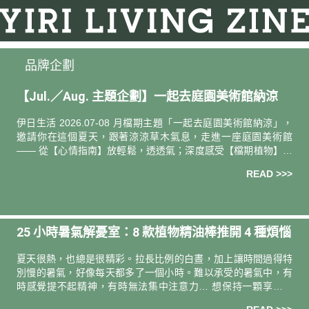
品牌企劃
【Jul.／Aug. 主題企劃】⼀起去庭園美術館納涼
伊日生活 2026.07-08 月檔期主題「一起去庭園美術館納涼」，
邀請你在這個夏天，跟著涼涼草⽊氣息，走進⼀座庭園美術館
—— 從【⼼情指南】放輕鬆，透透氣；深度感受【檔期植物】薄
荷的草本涼感；好好地【⾝⼼保養】紓解煩悶緊繃
READ >>>
25 小時暑氣解憂室：8 款植物精油棒推開 4 種煩惱
夏天很熱，也總是很精彩。拉長比例的白晝，加上讓時間過得特
別慢的暑氣，好像每天都多了一個小時。難以承受的暑氣中，有
時感覺提不起精神，有時無法集中注意力… 想保持一顆享受的
心，邀請你拿起精油棒，隨時、隨身推開植感芬芳，把夏季的 25