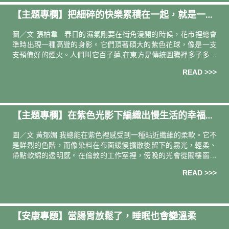
【主題專欄】把細碎的快樂累積在一起，就是一種
圓滿｜一隅有花共同創辦人 張柏韋
圖／文 張柏韋 春日的濕氣剛要在街角漫開的時候，花市裡總會
準時出現一種高聳的身影。它們頂著碩大的紫色花球，像是一支
支預備好的煙火。人們叫它百子蓮,在東方是傳統圖騰裡多子多孫
的吉祥話，但在另一個語境裡，它擁有一個更直白、更令人動心
READ >>>
的名字
【主題專欄】在紫色光影下編織出慢生活的幸福感
｜織品藝術家 黃郁媚 Mei
圖／文 黃郁媚 我總能在紫色裡感受到一種貼近纖維的柔軟。它不
是鮮烈的色階，而像染料在布面緩慢擴散後留下的霧光，輕柔、
帶點軟綿的透明感。在倫敦的工作室裡，傍晚的光會從閣樓窗縫
中灑落，讓布面漂上一層淡淡的紫。每當工作到一個段落時抬
READ >>>
頭，那抹帶著幸
【安康專題】當腸胃放鬆了，睡眠也會變溫柔