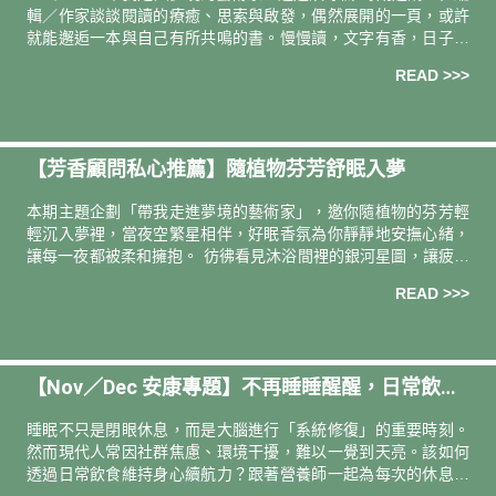
輯／作家談談閱讀的療癒、思索與啟發，偶然展開的一頁，或許
就能邂逅一本與自己有所共鳴的書。慢慢讀，文字有香，日子更
有味。 導讀人．撰文 ―― 詩人 陸穎魚當期選書 ――《香氣炸
READ >>>
【芳香顧問私心推薦】隨植物芬芳舒眠入夢
本期主題企劃「帶我走進夢境的藝術家」，邀你隨植物的芬芳輕
輕沉入夢裡，當夜空繁星相伴，好眠香氛為你靜靜地安撫心緒，
讓每一夜都被柔和擁抱。 彷彿看見沐浴間裡的銀河星圖，讓疲憊
身心隨聖木大地香氣與水流輕輕散去。 芳香顧問／統一時代百貨
READ >>>
台北店．張馨
【Nov／Dec 安康專題】不再睡睡醒醒，日常飲食
維持好眠續航力 !
睡眠不只是閉眼休息，而是大腦進行「系統修復」的重要時刻。
然而現代人常因社群焦慮、環境干擾，難以一覺到天亮。該如何
透過日常飲食維持身心續航力？跟著營養師一起為每次的休息加