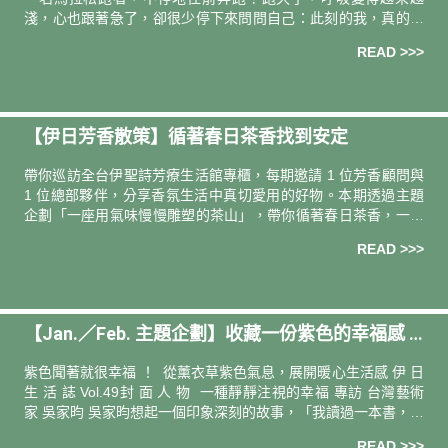
淺，心也跟著急了，卻很少停下來問問自己：此刻的我，真的需
要這麼快嗎？ 平常心不是停滯不前，而是懂得在適當時候慢下腳
READ >>>
步，當你願意
【伊日芳香散策】循著春日茶香找到安定
帶你巡訪全台伊聖詩芳療⽣活館專櫃，每期邀請 1 位芳香顧問與
1 位總部夥伴，分享⾹氛生活中真切愛用的好物。本期透過主題
企劃「一座用氣味慢慢雕塑的茶山」，帶你循著春日茶香，一路
徐行釋壓，也能收穫滿滿力量。 ｜本期巡訪｜ 新莊宏匯廣場．伊
READ >>>
聖詩
【Jan.／Feb. 主題企劃】收藏一份紫色的幸福感 C
herish A Little Purple Joy
紫色聞著就很幸福 ！ 從薰衣草紫色氣息，展開暖心生活感 伊 日
生 活 誌 Vol.49封 面 人 物 一種靜靜注視的幸福 專訪 台灣藝術
家 吳家昀 吳家昀想起一個印象深刻的故事，「我讀過一本書，講
述某人在前世的星球上的生活點滴，以及人
READ >>>