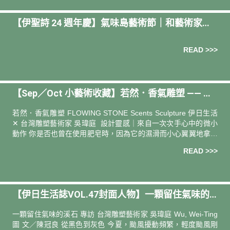
【伊聖詩 24 週年慶】氣味島藝術節｜和藝術家⼀
起⽤植物香氣收藏⼀座島
READ >>>
【Sep／Oct 小藝術收藏】若然．香氣雕塑 —— 合
作藝術家 吳瑋庭Wu, Wei-Ting
若然．香氣雕塑 FLOWING STONE Scents Sculpture 伊日生活
✕ 台灣雕塑藝術家 吳瑋庭 設計靈感｜來自一次次手心中的微小
動作 你是否也曾在使用肥皂時，因為它的濕滑而小心翼翼地拿起
與放下？想像肥皂正要滑落時，因為
READ >>>
【伊日生活誌VOL.47封面人物】一顆留住氣味的
溪石—— 台灣雕塑藝術家 吳瑋庭 Wu, Wei-Ting
一顆留住氣味的溪石 專訪 台灣雕塑藝術家 吳瑋庭 Wu, Wei-Ting
圖 文／陳冠良 從黑色到灰色 今夏，颱風擾動頻繁，輕度颱風剛