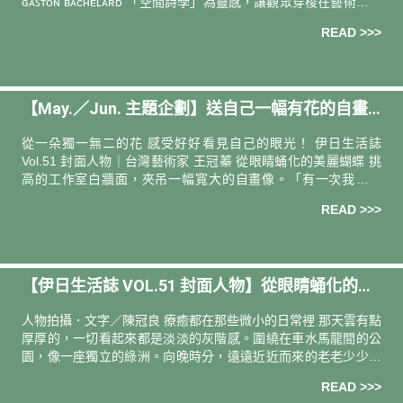
ɢᴀꜱᴛᴏɴ ʙᴀᴄʜᴇʟᴀʀᴅ 「空間詩學」為靈感，讓觀眾穿梭在藝術、氣
味與生活選品間，探索對棲居的想像，
READ >>>
【May.／Jun. 主題企劃】送自己一幅有花的自畫
像
從一朵獨一無二的花 感受好好看見自己的眼光！ 伊日生活誌
Vol.51 封面人物｜台灣藝術家 王冠蓁 從眼睛蛹化的美麗蝴蝶 挑
高的工作室白牆面，夾吊一幅寬大的自畫像。「有一次我去爬
山，在步道半途，同伴說有一隻蝴蝶停在我髮際。我沒在意，繼
READ >>>
續走
【伊日生活誌 VOL.51 封面人物】從眼睛蛹化的美
麗蝴蝶｜專訪 台灣藝術家 王冠蓁
人物拍攝．文字／陳冠良 療癒都在那些微小的日常裡 那天雲有點
厚厚的，一切看起來都是淡淡的灰階感。圍繞在車水馬龍間的公
園，像一座獨立的綠洲。向晚時分，遠遠近近而來的老老少少，
皆能在一日將盡時獲得一方嬉鬧休憩的角落。長髮高高紮成雙馬
READ >>>
尾，一身紫芋