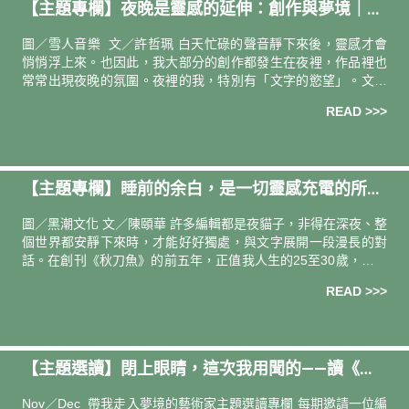
【主題專欄】夜晚是靈感的延伸：創作與夢境｜詞
曲創作人 許哲珮
圖／雪人音樂 文／許哲珮 白天忙碌的聲音靜下來後，靈感才會
悄悄浮上來。也因此，我大部分的創作都發生在夜裡，作品裡也
常常出現夜晚的氛圍。夜裡的我，特別有「文字的慾望」。文字
工作者最幸運的地方是，只要身邊有一台電腦或手機，不論在哪
READ >>>
裡，我都能把
【主題專欄】睡前的余白，是一切靈感充電的所在
｜《秋刀魚》總編輯 陳頤華
圖／黑潮文化 文／陳頤華 許多編輯都是夜貓子，非得在深夜、整
個世界都安靜下來時，才能好好獨處，與文字展開一段漫長的對
話。在創刊《秋刀魚》的前五年，正值我人生的25至30歲，如果
把人類體力的光譜攤開，是最適合「奮戰」的年紀：白天採訪、
READ >>>
夜晚寫稿
【主題選讀】閉上眼睛，這次我用聞的——讀《香
氣炸彈》
Nov／Dec 帶我走入夢境的藝術家主題選讀專欄 每期邀請一位編