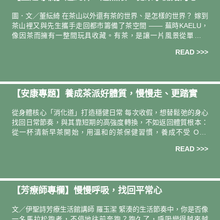
練習｜茶師．茶事策劃 董紜綺
圖．文／董紜綺 在茶山以外還有茶的世界、是怎樣的世界？ 嫁到
茶山裡又與先生攜手走回都市籌備了茶空間 —— 蕪時KAELU，
像因茶而擁有一整間玩具收藏。有茶，是讓一片風景從單純之
美，到使人願意整日駐足的契機；是讓五感更敏銳的洞察力培
READ >>>
養；是提供
【安康專題】養成茶派好體質，慢慢走、更踏實
從身體核心「消化道」打造穩健日常 每次收假，想替鬆弛的身心
找回日常節奏，與其靠短期的高強度轉換，不如返回體質根本：
從一杯清新早茶開始，用溫和的茶保健習慣，養成不受 ON /
OFF 切換影響的穩定好狀態。 一日茶事．天使紅茶益生菌 身心
READ >>>
體質
【芳療師專欄】慢慢呼吸，找回平常心
文／伊聖詩芳療生活館講師 羅玉潔 緊湊的生活節奏中，你是否像
一名馬拉松跑者，不停地往前奔跑？跑久了，呼吸變得越來越