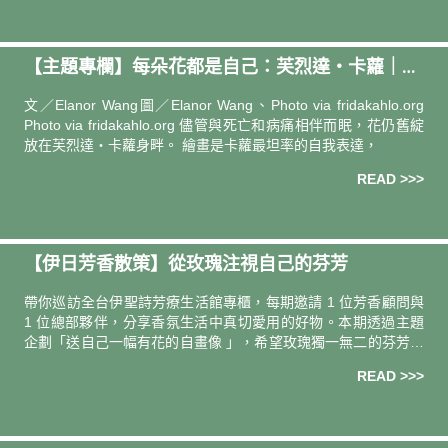
【主題專欄】每朵花都是自己：芙烈達・卡蘿｜策
展人 王欣翮
文／Elanor Wang圖／Elanor Wang、Photo via fridakahlo.org
Photo via fridakahlo.org 儘管與死亡和病痛相伴而眠，花仍舊綻
放在芙烈達・卡蘿身畔。 繪畫是卡蘿最坦率的自我表達，
READ >>>
【伊日芳香散策】從玫瑰注視自己的芬芳
帶你巡訪全台伊聖詩芳療⽣活館專櫃，每期邀請 1 位芳香顧問與
1 位總部夥伴，分享⾹氛生活中真切愛用的好物。本期透過主題
企劃「送⾃⼰⼀幅有花的⾃畫像 」，希望玫瑰獨一無二的芬芳能
量，讓每一位女性都可以好好地注視⾃⼰。本期巡訪，新光三越
READ >>>
台南新天地．伊聖詩芳療生活館專櫃：黃色磁磚暖調與古傢俱般
的沉穩木色，營造典雅而和諧的感官氣氛，正適合優雅試香。