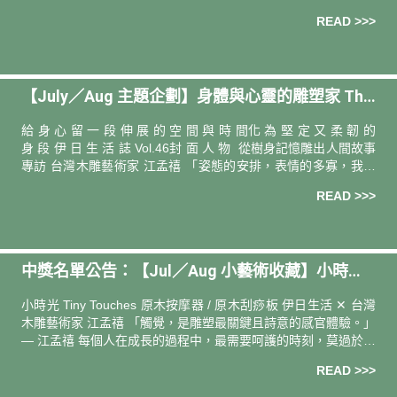
讀人．撰文 ―― 創作者 馬尼尼為 當期選書 ――《兩個夏天
READ >>>
【July／Aug 主題企劃】身體與心靈的雕塑家 The
Aesthetics of Body & Soul
給 身 心 留 一 段 伸 展 的 空 間 與 時 間化 為 堅 定 又 柔 韌 的
身 段 伊 日 生 活 誌 Vol.46封 面 人 物 從樹身記憶雕出人間故事
專訪 台灣木雕藝術家 江孟禧 「姿態的安排，表情的多寡，我通
常傾向於降低
READ >>>
中獎名單公告：【Jul／Aug 小藝術收藏】小時光
原木按摩器／刮痧板（feat. 江孟禧）
小時光 Tiny Touches 原木按摩器 / 原木刮痧板 伊日生活 ✕ 台灣
木雕藝術家 江孟禧 「觸覺，是雕塑最關鍵且詩意的感官體驗。」
— 江孟禧 每個人在成長的過程中，最需要呵護的時刻，莫過於尚
未學步、匍匐於地的嬰孩階段。那是一段親
READ >>>