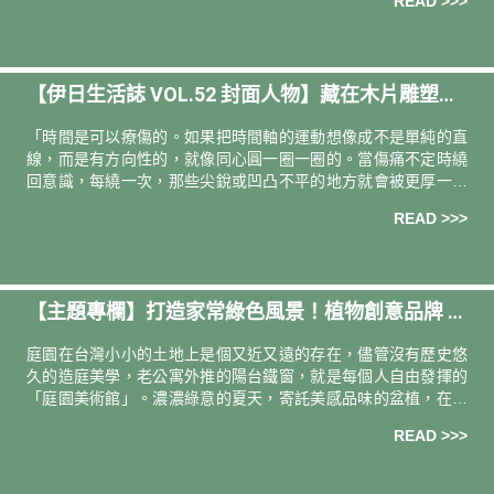
READ >>>
小時過得清清爽爽！
【伊日生活誌 VOL.52 封面人物】藏在木片雕塑裡
的時間魔法｜專訪台灣藝術家 耿傑生
「時間是可以療傷的。如果把時間軸的運動想像成不是單純的直
線，而是有方向性的，就像同心圓一圈一圈的。當傷痛不定時繞
回意識，每繞一次，那些尖銳或凹凸不平的地方就會被更厚一層
地包覆。漸漸的，我們就可以更寬容對待自己、更平心靜氣地面
READ >>>
對那些受過的傷。」
【主題專欄】打造家常綠色風景！植物創意品牌 h
allo hütte 棚屋的生活植務學
庭園在台灣小小的土地上是個又近又遠的存在，儘管沒有歷史悠
久的造庭美學，老公寓外推的陽台鐵窗，就是每個人自由發揮的
「庭園美術館」。濃濃綠意的夏天，寄託美感品味的盆植，在冷
氣房自成一個庭園小綠洲，是靈活的空間軟裝，更體現植主人的
READ >>>
日常能量。通過植物創意品牌「棚屋」兩位創辦人Ingrid、GJ的
綠色觀點，期待這個夏天，清新的草木氣息，也能為你打開俏皮
鬆爽的生活視野。