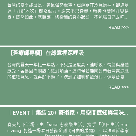
台灣的夏季那麼長，暑氣強勢籠罩，已經窩在冷氣房裡，卻還是
連「好好地吃」都沒動力。原來不只身體，精神也變得好容易
累。既然如此，就順應一切從簡的身心狀態，不勉強自己去吃、
去動。開啟省電模式，把握營養師建議的幾個「關鍵習慣」，用
READ >>>
最低限度的努力，輕鬆維持舒爽日常！
【芳療師專欄】在綠意裡深呼吸
台灣的夏天一年比一年熱，不只是溫度高，連呼吸、情緒與身體
感受，容易因為悶熱而感到煩躁。這時候若能聞到帶著清爽涼感
的植物氣息，就再好不過了。澳洲尤加利和歐薄荷，像是替夏天
按下了一個降溫鍵。清新的草本氣息與輕盈涼感，讓人在盛夏也
READ >>>
能慢慢呼吸、安靜下來。
｜EVENT｜集結 20+ 藝術家，用空間感知與氣味
想像打造《自由的房間》​
春天的下半場，由「ɴᴏᴋᴇ 忠泰樂生活」攜手「伊日生活 ʏɪʀɪ
ʟɪᴠɪɴɢ」打造一場春日藝術企劃《自由的房間》。 以法國哲學家