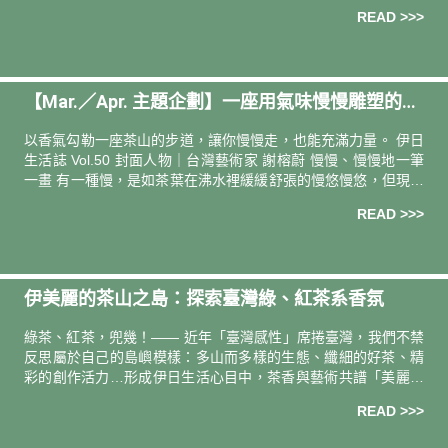
「欸？菊花不是也是花嗎？」朋友說。啊，也是啦。雖然菊花的
READ >>>
香味對我來說
【Mar.／Apr. 主題企劃】一座用氣味慢慢雕塑的茶
山 Slowly, Like Tea, Like Aroma
以香氣勾勒⼀座茶⼭的步道，讓你慢慢走，也能充滿⼒量。 伊日
生活誌 Vol.50 封面人物｜台灣藝術家 謝榕蔚 慢慢、慢慢地一筆
一畫 有一種慢，是如茶葉在沸水裡緩緩舒張的慢悠慢悠，但現代
社會光速，對於我們跟著失速的心而言，那幾乎是可望不可及的
READ >>>
伊美麗的茶山之島：探索臺灣綠、紅茶系香氛
綠茶、紅茶，兜幾！—— 近年「臺灣感性」席捲臺灣，我們不禁
反思屬於自己的島嶼模樣：多山而多樣的生態、纖細的好茶、精
彩的創作活力…形成伊日生活心目中，茶香與藝術共譜「美麗的
茶山之島」。靈動之春正適合感性，而感性只需要一個小小的契
READ >>>
機指引：邀請你依循喜愛的茶色、茶香，探索這座茶山之島！讓
身心與肌膚，跟隨心情和腳步，自然抵達萃於一葉好茶的清嫩純