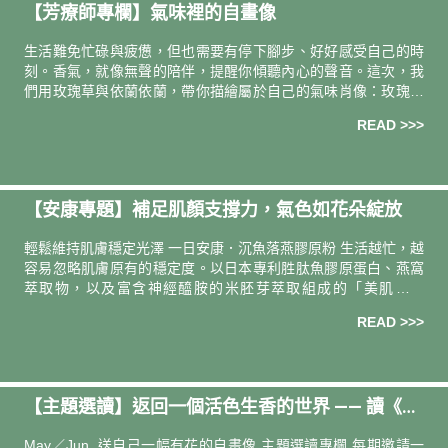
【芳療師專欄】氣味裡的自畫像
生活難免忙碌與疲憊，但也需要有停下腳步、好好感受自己的時
刻。香氣，就像無聲的陪伴，提醒你傾聽內心的聲音。這次，我
們用玫瑰草與依蘭依蘭，帶你描繪屬於自己的氣味肖像：玫瑰草
陪你卸下角色、整理內在，依蘭依蘭提醒你停下來享受生活、愛
READ >>>
自己。在香氣的引領下，每一次呼吸，都能找回平靜、溫暖與自
信，重新感受生活的美好。
【安康專題】補足肌顏支撐力，氣色如花朵綻放
輕鬆維持肌膚穩定光澤 一日安康．沉魚落燕膠原粉 生活越忙，越
容易忽略肌膚原有的穩定度。以日本專利胜肽魚膠原蛋白、燕窩
萃取物，以及富含神經醯胺的米胚芽萃取組成的「美肌金三
角」，作為日常補給，每日兩包，為肌膚補回所需養分。極小分
READ >>>
子膠原蛋白由內而
【主題選讀】返回一個活色生香的世界 —— 讀《感
官之旅》
May／Jun 送自己一幅有花的自畫像 主題選讀專欄 每期邀請一