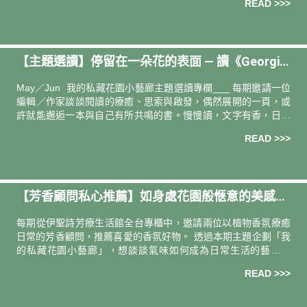
READ >>>
家陽台上的茶飲時光與對植物的觀察，讓讀者在輕柔文字中感受
節氣的更迭與生活的靜謐。這篇文章不僅是品茶筆記，更是一種
慢生活哲學的提案，傳遞「一日茶事」中與自然共處的美好。
【主題選讀】停留在一朵花的表面 — 讀《Georgia:
A Novel of Georgia O’Keeffe》，詩人 吳俞萱 選
May／Jun 我的私藏花園小藝廊主題選讀專欄___ 每期邀請一位
書
編輯／作家談談閱讀的療癒、思索與啟發，偶然展開的一頁，或
許就能邂逅一本與自己有所共鳴的書。慢慢讀，文字有香，日子
更有味。 導讀人．撰文 —— 詩人 吳俞萱 當期選書 ——《
READ >>>
【芳香顧問私心推薦】如身處花園般愜意的美感生
活
每期從伊聖詩芳療⽣活館全台專櫃中，邀請兩位以植物⾹氛療癒
⽇常的芳⾹顧問，推薦喜愛的⾹氛好物。 透過本期主題企劃「我
的私藏花園小藝廊」，想談談氣味如何成為日常生活的藝術轉
場，從⼯作到休憩⼩⾓落，打造充滿花香、如身處花園般愜意的
READ >>>
美感生活。 用三