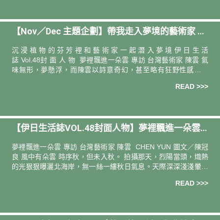
【Nov／Dec 主題企劃】帶我走入夢境的藝術家 Dr
eam Begins With Painting & Scent
沉 浸 植 物 的 芬 芳 裡 和 藝 術 家 一 起 潛 入 夢 境 伊 日 生 活
誌 Vol.48封 面 人 物 夢裡飄進⼀朵雲 專訪 台灣藝術家 陳雲 氣
味無形，夢懸浮，而陳雲以詩意奇幻，甚至略有狂野性感的筆
觸，將之撈捕。 「我聞
READ >>>
【伊日生活誌VOL.48封面人物】夢裡飄進⼀朵雲
｜專訪 台灣藝術家 陳雲 CHEN YUN
夢裡飄進一朵雲 專訪 台灣藝術家 陳雲 CHEN YUN 圖文／陳冠
良 風中有朵雲 時序秋，但未入秋。 拍攝那天，烈陽當頭，熾熱
的光狠狠曝灑北海岸，無一絲一縷秋日氣息。天際深深淺淺暈抹
著大塊大塊的藍，僅見的一綹白，是藝術家陳雲穿行漫遊在山
READ >>>