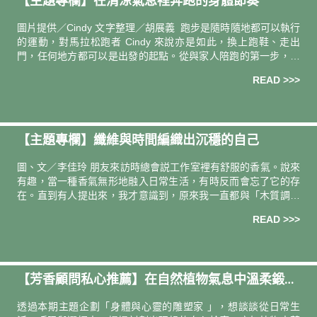
【主題專欄】在清涼氣息裡奔跑的身體節奏
圖片提供／Cindy 文字整理／胡展義 跑步是隨時隨地都可以執行
的運動，對馬拉松跑者 Cindy 來說亦是如此，換上跑鞋、走出
門，任何地方都可以是出發的起點。從與家人陪跑的第一步，到
如今獨自訓練與參賽，每一段路，都是她與身體建立節奏的過程
READ >>>
【主題專欄】纖維與時間編織出沉穩的自己
圖、文／李佳玲 朋友來訪時總會説工作室裡有舒服的香氣。說來
有趣，當一種香氣無形地融入日常生活，有時反而會忘了它的存
在。直到有人提出來，我才意識到，原來我一直都與「木質調」
生活著。除了工作室裡有不少木頭家具，空氣中時常飄著點燃的
READ >>>
檀香，連我身上
【芳香顧問私心推薦】在自然植物氣息中溫柔鍛鍊
身心
透過本期主題企劃「身體與心靈的雕塑家 」，想談談從日常生