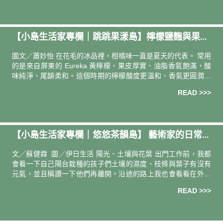
【小島生活家專欄｜跳跳果漾島】檸檬鹽麴與果香
陽光的療癒練習—— 「花毛かき氷喫茶」主理人 蕭
圖文／蕭妙怡 在花毛的冰品裡，柑橘味一直是夏天的代表。 常用
妙怡
的是來自屏東的 Eureka 黃檸檬，果皮厚實、油脂香氣飽滿，酸
味純淨、尾韻柔和。這個時期的檸檬酸度更溫和、香氣更圓潤，
還多了一點果實的甜味。透過溫濕度控制與貯藏氣體調控，綠皮
READ >>>
會慢
【小島生活家專欄｜悠悠茶韻島】 藝術家的日常：
從茶開始的內在練習 —— 金工藝術家／茶師 蘇健霖
文／蘇健霖 圖／伊日生活 陽光、土壤與花葉 出門工作前，我都
會看一下自己陽台栽種的孩子們土壤的濕度、枝條與葉子有沒有
元氣，並且稱讚一下他們再離開。沿途的路上我也會看看在外面
植物們與陽光下的身影與姿態，這些都讓我感到幸福與愉悅，為
READ >>>
接下來的工