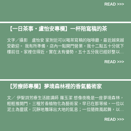
分。 ｜推動放鬆的睡前開關｜ 睡 美 人 晚 安 膠 囊 讓身體逐步進
READ >>>
入
【一日茶事・盧怡安專欄】⼀杯陪寫稿的茶
文字／攝影 盧怡安 家附近可以喝茶寫稿的咖啡廳，最近越來越
受歡迎。 我有所準備，店內一點開門營業，我十二點五十分就下
樓前往。家裡住得近，實在太有優勢，五十五分我已經好整以暇
地在門口等著。身邊三三倆倆，打扮得很年輕的女孩兒們，也已
READ >>>
經在等。我慶
【芳療師專欄】夢境森林裡的香氣藝術家
文／ 伊聖詩芳療生活館講師 羅玉潔 想像夜晚是一座夢境森林，
輕輕推開門，三種芳香植物化為藝術家，早已在那等候。一位以
泥土為靈感，沉靜地雕琢出大地的氣息；一位隨微風起舞，以溫
柔的節奏安撫心緒；一位散發木質的溫潤香氣，用靜默勾勒出寧
READ >>>
靜與夢境。