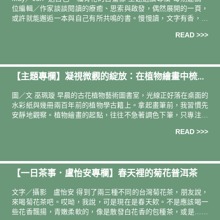
位編輯／作家談談閱讀的療癒、思索與啟發，偶然展開的一頁，
或許就能邂逅一本與自己有所共鳴的書。慢慢讀，文字有香，日
子更有味。 導讀人．撰文 ―― 編輯 林圃君當期選書 ――《感
READ >>>
【主題專欄】凝視微觀的綻放：在植物繪畫中梳理
自我｜植物繪師 巫佩璇
圖／文 巫珮璇 早晨的古花植物藝術圖書室，光線正好落在桌面的
水彩紙與幾冊兩百年前的植物學古籍上。拿起畫筆前，我習慣先
安靜地觀察。植物繪畫的起點，往往不急著調色下筆，只專注於
長時間的凝視。 每一朵花都具備專屬的幾何結構與生長邏輯。譬
READ >>>
如鳶尾，當
【一日茶事．盧怡安專欄】春天裡的菊花普洱茶
文字／攝影 盧怡安 得到了兩三種不同的台灣菊花茶，朋友說，
來喝菊花茶吧。哎呦，我說，可是現在是春天欸。不是應該喝一
些花香飄揚，青嫩柔軟的，像是散發白花香的包種茶，或是……