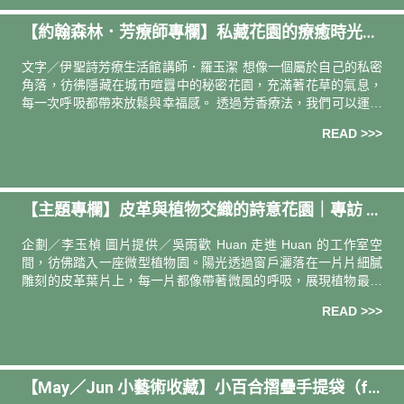
【約翰森林．芳療師專欄】私藏花園的療癒時光：
用精油打造身心靈的幸福
文字／伊聖詩芳療生活館講師．羅玉潔 想像一個屬於自己的私密
角落，彷彿隱藏在城市喧囂中的秘密花園，充滿著花草的氣息，
每一次呼吸都帶來放鬆與幸福感。 透過芳香療法，我們可以運用
精油的純粹能量，讓每一天的生活都能被溫柔擁抱。 愛與溫柔的
READ >>>
擁抱 大
【主題專欄】皮革與植物交織的詩意花園｜專訪 台
灣皮革藝術家 —— 吳雨歡Huan
企劃／李玉楨 圖片提供／吳雨歡 Huan 走進 Huan 的工作室空
間，彷佛踏入一座微型植物園。陽光透過窗戶灑落在一片片細膩
雕刻的皮革葉片上，每一片都像帶著微風的呼吸，展現植物最靜
謐而詩意的姿態。這裡不僅是她創作的場域，更是一處將皮革工
READ >>>
藝與
【May／Jun 小藝術收藏】小百合摺疊手提袋（fe