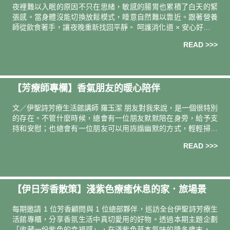
夜裡難以入眠的原因不只在思緒，敏感的腸胃也累積了白天的緊
張感。當身體沒能切換放鬆模式，睡意自然難以靠近。跟著營養
師從飲食著手，讓夜晚重新找回平靜。 呵護消化道 × 安心好眠推
薦 一日茶事 晚安枇杷益生菌 忙碌過後，身體最先感到疲憊的往
READ >>>
往是腸
【芳療師專欄】香氣朋友的暖心陪伴
文／伊聖詩芳療生活館講師 羅玉潔 朋友對我來說，是一個很特別
的存在。不管什麼時候，總會有一位朋友默默陪在身旁，給予支
持和安慰；也總會有一位朋友可以用詼諧幽默的方式，輕輕掃除
心中的陰霾。而香氣也是如此。精油就像暖心朋友，當你需要
READ >>>
時，它會提供穩
【伊日芳香散策】淺紫色療癒休息的家．旅場景
每期邀請 1 位芳香顧問與 1 位總部夥伴，巡訪全台伊聖詩芳療⽣
活館專櫃，分享⾹氛生活中真切愛用的好物。透過本期主題企劃
「收藏一份紫色的幸福感」，在淺紫色草本氣味的隆冬歲末，一