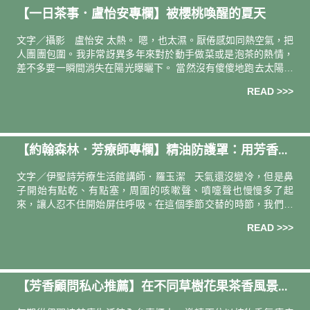
【一日茶事．盧怡安專欄】被櫻桃喚醒的夏天
文字／攝影 盧怡安 太熱。 嗯，也太濕。厭倦感如同熱空氣，把
人團團包圍。我非常訝異多年來對於動手做菜或是泡茶的熱情，
差不多要一瞬間消失在陽光曝曬下。 當然沒有傻傻地跑去太陽下
曝曬啦。但是不知道為什麼，今年夏天，一躲進冷氣房，手也像
READ >>>
貓一樣折好
【約翰森林．芳療師專欄】精油防護罩：用芳香療
法穩住每一次呼吸
文字／伊聖詩芳療生活館講師．羅玉潔 天氣還沒變冷，但是鼻
子開始有點乾、有點塞，周圍的咳嗽聲、噴嚏聲也慢慢多了起
來，讓人忍不住開始屏住呼吸。在這個季節交替的時節，我們比
任何時候都更需要一口安心的呼吸。而精油，就是那種無聲卻真
READ >>>
實存在的支持。
【芳香顧問私心推薦】在不同草樹花果茶香風景中
一起身心安好