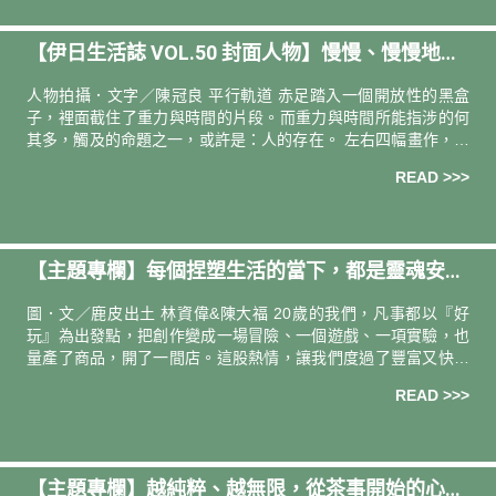
淨。
【伊日生活誌 VOL.50 封面人物】慢慢、慢慢地⼀
筆⼀畫｜專訪 台灣藝術家 謝榕蔚
人物拍攝．文字／陳冠良 平行軌道 赤足踏入一個開放性的黑盒
子，裡面截住了重力與時間的片段。而重力與時間所能指涉的何
其多，觸及的命題之一，或許是：人的存在。 左右四幅畫作，透
明又深邃的藍，如同四扇大窗，不同的心境即不同景色，有人的
READ >>>
窗外是藍天，
【主題專欄】每個捏塑生活的當下，都是靈魂安住
的家｜土器創作 鹿皮出土
圖．文／鹿皮出土 林資偉&陳大福 20歲的我們，凡事都以『好
玩』為出發點，把創作變成一場冒險、一個遊戲、一項實驗，也
量產了商品，開了一間店。這股熱情，讓我們度過了豐富又快樂
的創業生活！品牌很成功，但經營的壓力逐漸消磨創作的動力，
READ >>>
一面
【主題專欄】越純粹、越無限，從茶事開始的心法