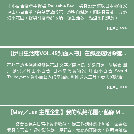
at. 坪山小百合）
｜小百合摺疊手提袋 Reusable Bag｜袋身設計選以日本藝術家
坪山小百合筆下朵朵盛放的花，透明而深邃，如隨身帶著一方夢
幻小花園，提袋可摺疊好收納，讓生活多一點溫柔與詩意。 小
百合摺疊手提袋／大藍 印花取自 坪山小百合｜Be
READ >>>
【伊日生活誌VOL.45封面人物】在那座透明深邃
的紫色花園｜專訪 日本當代藝術家 —— 坪山小百合
在那座透明深邃的紫色花園 文字／陳冠良 訪談口譯／胡展義 圖
Sayuri Tsuboyama
片提供／坪山小百合 日本當代藝術家 坪山小百合 Sayuri
Tsuboyama 微小而巨大的幸福感 剛剛邁入三月，春天的影蹤將
近未近，一點霏雨搭著一陣露晴，卻像提前作出了預告。
READ >>>
【May／Jun 主題企劃】我的私藏花園⼩藝廊 My
Little Blossoming Art Space
――結合香氛與⽇常⼩藝術收藏， 從⼯作到休憩⼩⾓落，溫柔滋
養身心花園。 身心就像是一座花園，傾聽內在節奏，適時澆灌溫