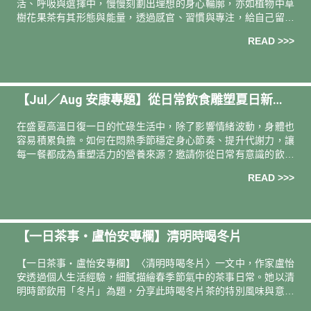
活、呼吸與選擇中，慢慢刻劃出理想的身心輪廓，亦如植物中草
樹花果茶有其形態與能量，透過感官、習慣與專注，給自己留一
段伸展的餘裕，重塑生活的節奏與姿態。 融合檀香的靜心與岩蘭
READ >>>
草的踏實，隨草
【Jul／Aug 安康專題】從日常飲食雕塑夏日新體
感
在盛夏高溫日復一日的忙碌生活中，除了影響情緒波動，身體也
容易積累負擔。如何在悶熱季節穩定身心節奏、提升代謝力，讓
每一餐都成為重塑活力的營養來源？邀請你從日常有意識的飲食
選擇開始，讓身體從內而外雕塑出輕盈節奏。 一日安康．小天使
READ >>>
黃金膠囊 推
【一日茶事・盧怡安專欄】清明時喝冬片
【一日茶事・盧怡安專欄】〈清明時喝冬片〉一文中，作家盧怡
安透過個人生活經驗，細膩描繪春季節氣中的茶事日常。她以清
明時節飲用「冬片」為題，分享此時喝冬片茶的特別風味與意義
——帶點涼意卻回甘，象徵春意初現、萬物甦醒。文章中穿插自