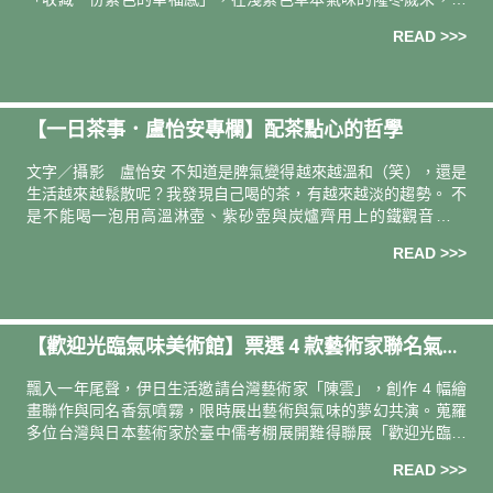
起珍惜每個與親愛之人難得的大休息。 ｜本期巡訪｜ 台中中友百
READ >>>
貨．
【一日茶事．盧怡安專欄】配茶點心的哲學
文字／攝影 盧怡安 不知道是脾氣變得越來越溫和（笑），還是
生活越來越鬆散呢？我發現自己喝的茶，有越來越淡的趨勢。 不
是不能喝一泡用高溫淋壺、紫砂壺與炭爐齊用上的鐵觀音，可
以，非常喜歡。只是在並不冷的冬日暖晨時，我用相對低的水
READ >>>
溫，泡一帖開了稍
【歡迎光臨氣味美術館】票選 4 款藝術家聯名氣味
祝你一夜 __ 夢（feat. 陳雲）
飄入一年尾聲，伊日生活邀請台灣藝術家「陳雲」，創作 4 幅繪
畫聯作與同名香氛噴霧，限時展出藝術與氣味的夢幻共演。蒐羅
多位台灣與日本藝術家於臺中儒考棚展開難得聯展「歡迎光臨氣
味美術館」。當年末的恍惚如夢與展望新年的氛圍瀰漫，想請你
READ >>>
預留一份期待