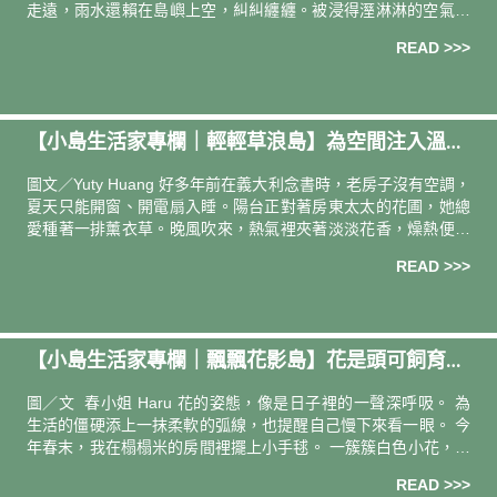
走遠，雨水還賴在島嶼上空，糾糾纏纏。被浸得溼淋淋的空氣，
加之溽暑，被蒸騰出一股特殊的氣味，明顯的悶而窒重
READ >>>
【小島生活家專欄｜輕輕草浪島】為空間注入溫柔
好眠：薰衣草的日常應用 —— 植物風格師 Yuty Hu
圖文／Yuty Huang 好多年前在義大利念書時，老房子沒有空調，
ang
夏天只能開窗、開電扇入睡。陽台正對著房東太太的花圃，她總
愛種著一排薰衣草。晚風吹來，熱氣裡夾著淡淡花香，燥熱便在
香氣中漸漸退去。那是我對植栽氣味最美好的記憶，對薰衣草溫
READ >>>
柔、
【小島生活家專欄｜飄飄花影島】花是頭可飼育的
時間 —— 圖文創作者 春小姐 Haru
圖／文 春小姐 Haru 花的姿態，像是日子裡的一聲深呼吸。 為
生活的僵硬添上一抹柔軟的弧線，也提醒自己慢下來看一眼。 今
年春末，我在榻榻米的房間裡擺上小手毬。 一簇簇白色小花，青
綠葉面隨自然的流線在陽光下輕輕晃動。枝幹有近八十公分長，
READ >>>
買