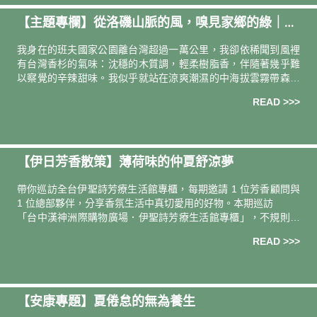
【主題專欄】從洛磯山脈的風，嗅見家鄉的綠｜登
山者．作家 山女孩 Kit
我身在的班夫國家公園離台灣超過一萬公里，我卻依稀聞到風裡
有台灣香杉的氣味：沈穩的木質調，輕柔樹脂香，伴隨著幾乎難
以察覺的辛辣甜味。我似乎就站在涼爽潮濕的中海拔雲霧帶森林
中，風偶爾將密密層疊的樹梢分開，帶著濕氣的陽光就如波浪般
READ >>>
傾瀉覆蓋在我的肌膚。
【伊日芳香散策】薄荷味的仲夏舒涼夢
帶你巡訪全台伊聖詩芳療⽣活館專櫃，每期邀請 1 位芳香顧問與
1 位總部夥伴，分享⾹氛生活中真切愛用的好物。本期巡訪
「台中漢神洲際購物廣場．伊聖詩芳療生活館專櫃」，不規則圓
角木櫃鬆散擺置，帶來輕盈呼吸的現代感，也是一座座清涼芬芳
READ >>>
的避暑氣味島。透過主題企劃「一起去庭園美術館納涼 」，讓我
們重新感受，經典清新草本「薄荷」，領銜主演的仲夏舒涼夢。
【安康專題】夏倦怠的無為養生