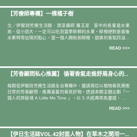
【芳療師專欄】一棵橘子樹
文／伊聖詩芳療生活館．資深講師 羅玉潔 家中的長輩是水果
商，從小到大，一定可以吃到當季新鮮的水果。柳橙絕對是飯後
水果時常出現的點心，當一個人開始剝柳橙，甜美的香氣四溢在
空氣中，就算吃得飽飽，也會忍不住一起搶食，因此只要桌上出
READ >>>
現柳橙，絕對
【芳香顧問私心推薦】 循著香氣走進舒展身心的茶
秘徑
每期從伊聖詩芳療⽣活館全台專櫃中，邀請兩位以植物⾹氛療癒
⽇常的芳⾹顧問，推薦喜愛的⾹氛好物。透過本期主題企劃「一
個人的茶秘境 A Little Me Time 」，以 5 大經典茶為靈感，揉合
花果草樹等植物能量保養身心，浸沐在與自己相處的冬
READ >>>
【伊日生活誌VOL.42封面人物】在草木之間沏一