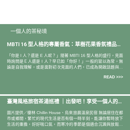
一個人的茶秘境
MBTI 16 型人格的專屬香氣：草樹花果香氛禮品大
推薦！
「你是 I 人？還是 E 人呢？」隨著 MBTI 16 型人格的盛行，見面
時詢問是Ｅ人還是 I 人？早已如「你好！」一般的習以為常，無
論是自我理解，或是面對初次見面的人們，已成為開啟話題與破
冰的方式之一。伊聖詩精選 16 款香氛選品，呼應 MBTI 人格測
READ >>>
驗的 16 型人格特質，從中挑選最契合的香氛選品，在年末為自
己或為親朋好友挑選一份難忘的禮物吧！
臺灣風格旅宿茶湯巡禮 ｜出發吧！享受一個人的茶
秘境
圖片提供／棲林 Chillin House、烏來旅晨溫泉民宿 無論居住在都
市或鄉間，繁忙的現代生活是否有個一時半刻，能讓你暫時放下
生活的重擔，好好喘口氣，而寒冷的季節是個適合沉澱與放鬆的