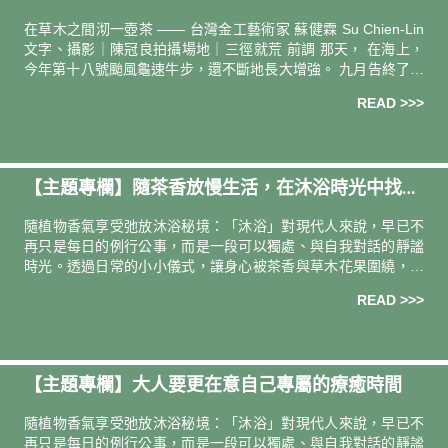
壺茶｜專訪金工藝術家 — 蘇健霖 Su Chien-Lin
在草木之間沏一壺茶 —— 台灣金工藝術家 蘇健霖 Su Chien-Lin
文字、攝影｜陳冠良拍攝場地｜三徑就荒 前調 那天， 在海上，
今年第十八號颱風龜速牛步，還不斷地長大增強。 九月告終了，
沒有秋爽，仍還一身輕易的汗膩。台北的天空，一下
READ >>>
【主題專欄】隨茶香放慢生活，在沐浴時光中找到
自己
隨植物香氣享受弛放沐浴秘境：「沐浴」對現代人來說，早已不
再只是每日的例行公事，而是一段可以獨處、與自我對話的靜謐
時光。透過日常的小小儀式，讓身心被茶香與草木花果圍繞，彷
彿也成了迎接真實自我的途徑。本期專欄邀訪 2 位生活
READ >>>
【主題專欄】大人要更在意自己專屬的療癒時間
隨植物香氣享受弛放沐浴秘境：「沐浴」對現代人來說，早已不
再只是每日的例行公事，而是一段可以獨處、與自我對話的靜謐