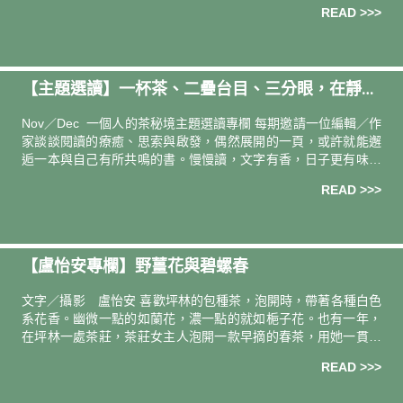
季節，踏上獨自一人的小旅行，泡在溫暖的泉水中，感受自然
READ >>>
【主題選讀】一杯茶、二疊台目、三分眼，在靜默
的品茶時光裡，我們足夠與自己對話 —— 讀《千利
Nov／Dec 一個人的茶秘境主題選讀專欄 每期邀請一位編輯／作
休：無言的前衛》
家談談閱讀的療癒、思索與啟發，偶然展開的一頁，或許就能邂
逅一本與自己有所共鳴的書。慢慢讀，文字有香，日子更有味。
導讀人．撰文 —— 《秋刀魚》總編輯／陳頤華 當期
READ >>>
【盧怡安專欄】野薑花與碧螺春
文字／攝影 盧怡安 喜歡坪林的包種茶，泡開時，帶著各種白色
系花香。幽微一點的如蘭花，濃一點的就如梔子花。也有一年，
在坪林一處茶莊，茶莊女主人泡開一款早摘的春茶，用她一貫的
高溫熱水沖下去，哇，香氣是溪邊盛開野薑花那樣的濃。 不過收
READ >>>
到用野薑花本