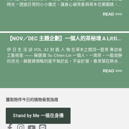
時光。透過日常的小小儀式，讓身心被茶香與草木花果圍繞，彷
彿也成了迎接真實自我的途徑。本期專欄邀訪 2 位生活於台、 日
READ >>>
兩地的生活
【NOV／DEC 主題企劃】一個人的茶秘境 A Little
Me Time
伊 日 生 活 誌 VOL .42 封 面 人 物 在草木之間沏一壺茶 專訪金
工藝術家 —— 蘇健霖 Su Chien-Lin 一個人，一席茶，一截寂靜
的流光，蘇健霖領略的是不執於此，不妄於彼，像茶葉在熱水中
翻轉開懷，什麼都有轉圜，都有餘地
READ >>>
獲取陪伴今日的植物香氛指南
Stand by Me 一植在身邊