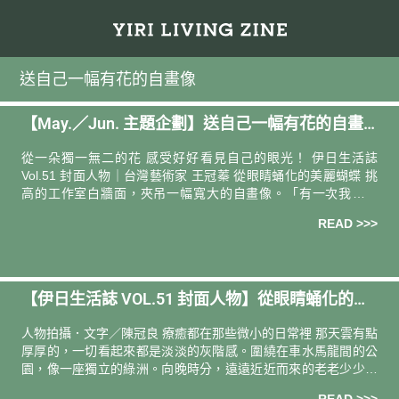
送自己一幅有花的自畫像
【May.／Jun. 主題企劃】送自己一幅有花的自畫
像
從一朵獨一無二的花 感受好好看見自己的眼光！ 伊日生活誌
Vol.51 封面人物｜台灣藝術家 王冠蓁 從眼睛蛹化的美麗蝴蝶 挑
高的工作室白牆面，夾吊一幅寬大的自畫像。「有一次我去爬
山，在步道半途，同伴說有一隻蝴蝶停在我髮際。我沒在意，繼
READ >>>
續走
【伊日生活誌 VOL.51 封面人物】從眼睛蛹化的美
麗蝴蝶｜專訪 台灣藝術家 王冠蓁
人物拍攝．文字／陳冠良 療癒都在那些微小的日常裡 那天雲有點
厚厚的，一切看起來都是淡淡的灰階感。圍繞在車水馬龍間的公
園，像一座獨立的綠洲。向晚時分，遠遠近近而來的老老少少，
皆能在一日將盡時獲得一方嬉鬧休憩的角落。長髮高高紮成雙馬