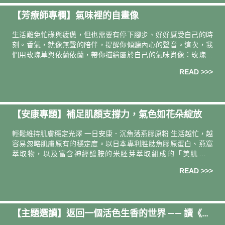
【芳療師專欄】氣味裡的自畫像
生活難免忙碌與疲憊，但也需要有停下腳步、好好感受自己的時
刻。香氣，就像無聲的陪伴，提醒你傾聽內心的聲音。這次，我
們用玫瑰草與依蘭依蘭，帶你描繪屬於自己的氣味肖像：玫瑰草
陪你卸下角色、整理內在，依蘭依蘭提醒你停下來享受生活、愛
READ >>>
自己。在香氣的引領下，每一次呼吸，都能找回平靜、溫暖與自
信，重新感受生活的美好。
【安康專題】補足肌顏支撐力，氣色如花朵綻放
輕鬆維持肌膚穩定光澤 一日安康．沉魚落燕膠原粉 生活越忙，越
容易忽略肌膚原有的穩定度。以日本專利胜肽魚膠原蛋白、燕窩
萃取物，以及富含神經醯胺的米胚芽萃取組成的「美肌金三
角」，作為日常補給，每日兩包，為肌膚補回所需養分。極小分
READ >>>
子膠原蛋白由內而
【主題選讀】返回一個活色生香的世界 —— 讀《感