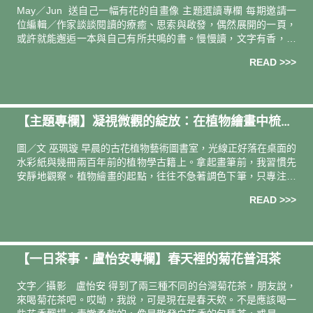
官之旅》
May／Jun 送自己一幅有花的自畫像 主題選讀專欄 每期邀請一
位編輯／作家談談閱讀的療癒、思索與啟發，偶然展開的一頁，
或許就能邂逅一本與自己有所共鳴的書。慢慢讀，文字有香，日
子更有味。 導讀人．撰文 ―― 編輯 林圃君當期選書 ――《感
READ >>>
【主題專欄】凝視微觀的綻放：在植物繪畫中梳理
自我｜植物繪師 巫佩璇
圖／文 巫珮璇 早晨的古花植物藝術圖書室，光線正好落在桌面的
水彩紙與幾冊兩百年前的植物學古籍上。拿起畫筆前，我習慣先
安靜地觀察。植物繪畫的起點，往往不急著調色下筆，只專注於
長時間的凝視。 每一朵花都具備專屬的幾何結構與生長邏輯。譬
READ >>>
如鳶尾，當
【一日茶事．盧怡安專欄】春天裡的菊花普洱茶
文字／攝影 盧怡安 得到了兩三種不同的台灣菊花茶，朋友說，
來喝菊花茶吧。哎呦，我說，可是現在是春天欸。不是應該喝一