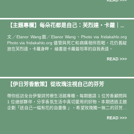
READ >>>
尾，一身紫芋
【主題專欄】每朵花都是自己：芙烈達・卡蘿｜策
展人 王欣翮
文／Elanor Wang圖／Elanor Wang、Photo via fridakahlo.org
Photo via fridakahlo.org 儘管與死亡和病痛相伴而眠，花仍舊綻
放在芙烈達・卡蘿身畔。 繪畫是卡蘿最坦率的自我表達，
READ >>>
【伊日芳香散策】從玫瑰注視自己的芬芳
帶你巡訪全台伊聖詩芳療⽣活館專櫃，每期邀請 1 位芳香顧問與
1 位總部夥伴，分享⾹氛生活中真切愛用的好物。本期透過主題
企劃「送⾃⼰⼀幅有花的⾃畫像 」，希望玫瑰獨一無二的芬芳能
量，讓每一位女性都可以好好地注視⾃⼰。本期巡訪，新光三越
READ >>>
台南新天地．伊聖詩芳療生活館專櫃：黃色磁磚暖調與古傢俱般
的沉穩木色，營造典雅而和諧的感官氣氛，正適合優雅試香。