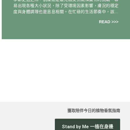
色
易出現各種大小狀況，除了受環境因素影響，膚況的穩定
度與身體調理也是息息相關。在忙碌的生活節奏中，該如
何從內到外擁有好氣色？培養有意識的飲食習慣，可以提
READ >>>
升肌膚防禦力，讓自己的身心充滿自信與朝氣
獲取陪伴今日的植物香氛指南
Stand by Me 一植在身邊