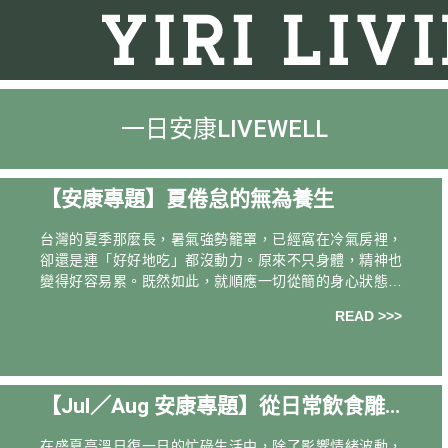
一日安康LIVEWELL
【安康專題】夏倦怠的無為養生
台灣的夏季那麼長，暑氣強勢籠罩，已經窩在冷氣房裡，
卻還是連「好好地吃」都沒動力。原來不只身體，精神也
變得好容易累。既然如此，就順應一切從簡的身心狀態，
不勉強自己去吃、去動。開啟省電模式，把握營養師建議
READ >>>
的幾個「關鍵習慣」，用最低限度的努力，輕鬆維持舒爽
日常！
【Jul／Aug 安康專題】從日常飲食雕
塑夏日新體感
在盛夏高溫日復一日的忙碌生活中，除了影響情緒波動，