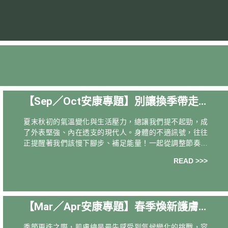
【Sep／Oct安康專題】別讓換季帶走
元氣，穩定、防護、再出發！
夏末秋初的氣溫變化與生活壓力，總讓我們提不起勁，成
了外表堅強、內在透支的現代人。身體的不適訊號，往往
正提醒著我們該慢下腳步、補足能量！一起從調整節奏開
始，養好精神與行動力，讓身心重新歸位。 ｜內建防護
READ >>>
罩！做回自己的生活英雄｜ 鋼鐵人蜂膠菁萃
【Mar／Apr安康專題】春季煥新護膚
法，從花植能量補給開始養出粉嫩好氣
季節更迭之際，肌膚總是最先感受到氣候變化的挑戰，容