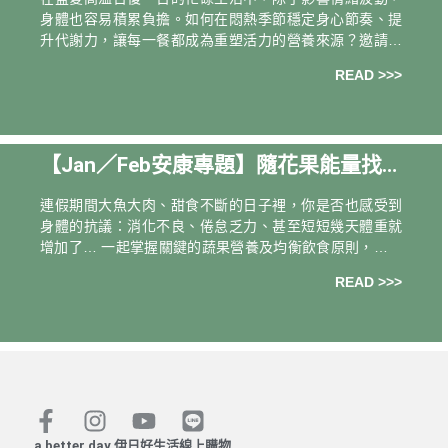
身體也容易積累負擔。如何在悶熱季節穩定身心節奏、提
升代謝力，讓每一餐都成為重塑活力的營養來源？邀請你
從日常有意識的飲食選擇開始，讓身體從內而外雕塑出輕
READ >>>
盈節奏。 一日安康．小天使黃金膠囊 推
【Jan／Feb安康專題】隨花果能量找
回節後飲食的輕盈節奏
連假期間大魚大肉、甜食不斷的日子裡，你是否也感受到
身體的抗議：消化不良、倦怠乏力、甚至短短幾天體重就
增加了… 一起掌握關鍵的蔬果營養及均衡飲食原則，讓盡
享美味同時也能吃得健康！ ｜改善大餐後的代謝機能｜ 具
READ >>>
多國專利的超級蔬果：苦
a better day 伊日好生活線上購物