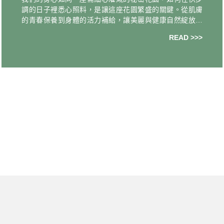
調的日子裡悉心照料，是讓這座花園繁盛的關鍵。從肌膚
的青春保養到身體的活力補給，讓美麗與健康自然綻放！
｜花瓣美肌的青春養顏關鍵｜ 日本專利極小分子：魚膠原
READ >>>
蛋白 營養補給推薦 ☛ 一日安康．沉