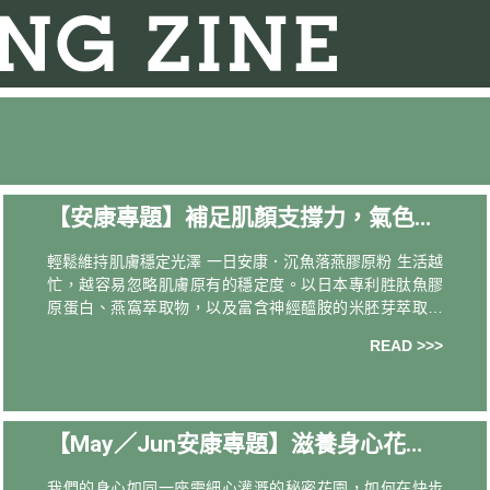
【安康專題】補足肌顏支撐力，氣色如
花朵綻放
輕鬆維持肌膚穩定光澤 一日安康．沉魚落燕膠原粉 生活越
忙，越容易忽略肌膚原有的穩定度。以日本專利胜肽魚膠
原蛋白、燕窩萃取物，以及富含神經醯胺的米胚芽萃取組
成的「美肌金三角」，作為日常補給，每日兩包，為肌膚
READ >>>
補回所需養分。極小分子膠原蛋白由內而
【May／Jun安康專題】滋養身心花
園，像朵花一樣綻放美麗！
我們的身心如同一座需細心灌溉的秘密花園，如何在快步