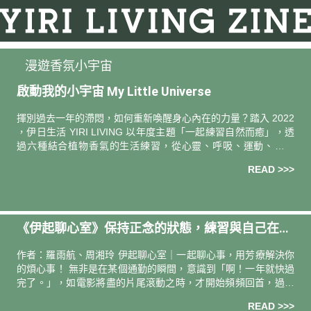
漫遊香氛小宇宙
啟動我的小宇宙 My Little Universe
揮別過去一年的滯悶，如何重新喚醒身心內在的力量？踏入 2022
，伊日生活 YIRI LIVING 以年度主題「一起練習自然而癒」，透
過六種結合植物香氣的生活練習，從心靈、呼吸、運動、飲食
等，走入自然到睡眠，讓你我的身心與植物一樣，再次找回
READ >>>
《伊起聊心室》保持正念的狀態，練習與自己在一
起。
作者：羅雨航、周湘玲 伊起聊心室｜一起聊心事，用芳療解決你
的煩心事！ 無非是在某個通勤的瞬間，意識到「啊！一年就快過
完了。」，如電影將盡的片尾滾動之時，才開始頻頻回首，過去
一年自己的成長，工作交出的成果，和一些在人際關係上的未竟
READ >>>
之事，讓人感