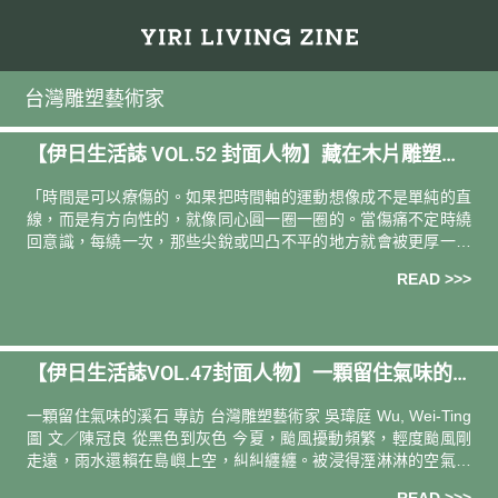
台灣雕塑藝術家
【伊日生活誌 VOL.52 封面人物】藏在木片雕塑裡
的時間魔法｜專訪台灣藝術家 耿傑生
「時間是可以療傷的。如果把時間軸的運動想像成不是單純的直
線，而是有方向性的，就像同心圓一圈一圈的。當傷痛不定時繞
回意識，每繞一次，那些尖銳或凹凸不平的地方就會被更厚一層
地包覆。漸漸的，我們就可以更寬容對待自己、更平心靜氣地面
READ >>>
對那些受過的傷。」
【伊日生活誌VOL.47封面人物】一顆留住氣味的
溪石—— 台灣雕塑藝術家 吳瑋庭 Wu, Wei-Ting
一顆留住氣味的溪石 專訪 台灣雕塑藝術家 吳瑋庭 Wu, Wei-Ting
圖 文／陳冠良 從黑色到灰色 今夏，颱風擾動頻繁，輕度颱風剛
走遠，雨水還賴在島嶼上空，糾糾纏纏。被浸得溼淋淋的空氣，
加之溽暑，被蒸騰出一股特殊的氣味，明顯的悶而窒重